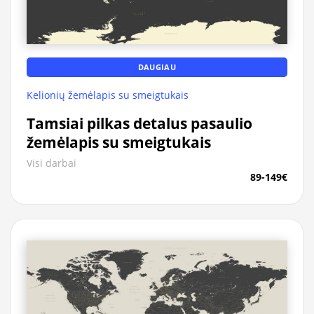
DAUGIAU
Kelionių žemėlapis su smeigtukais
Tamsiai pilkas detalus pasaulio
žemėlapis su smeigtukais
Visi darbai
89-149€