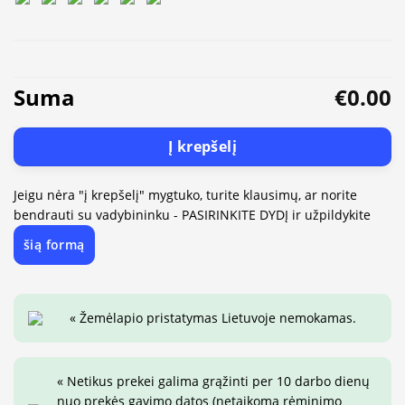
Suma
€0.00
Į krepšelį
Jeigu nėra "į krepšelį" mygtuko, turite klausimų, ar norite
bendrauti su vadybininku - PASIRINKITE DYDĮ ir užpildykite
šią formą
« Žemėlapio pristatymas Lietuvoje nemokamas.
« Netikus prekei galima grąžinti per 10 darbo dienų
nuo prekės gavimo datos (netaikoma rėminimo