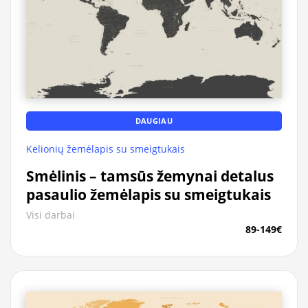
DAUGIAU
Kelionių žemėlapis su smeigtukais
Smėlinis – tamsūs žemynai detalus
pasaulio žemėlapis su smeigtukais
Visi darbai
89-149€