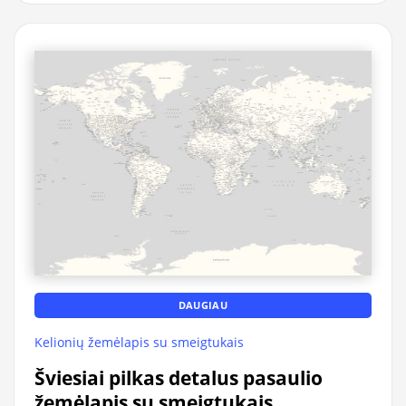
DAUGIAU
Kelionių žemėlapis su smeigtukais
Šviesiai pilkas detalus pasaulio
žemėlapis su smeigtukais