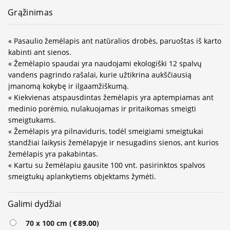
Grąžinimas
« Pasaulio žemėlapis ant natūralios drobės, paruoštas iš karto
kabinti ant sienos.
« Žemėlapio spaudai yra naudojami ekologiški 12 spalvų
vandens pagrindo rašalai, kurie užtikrina aukščiausią
įmanomą kokybę ir ilgaamžiškumą.
« Kiekvienas atspausdintas žemėlapis yra aptempiamas ant
medinio porėmio, nulakuojamas ir pritaikomas smeigti
smeigtukams.
« Žemėlapis yra pilnaviduris, todėl smeigiami smeigtukai
standžiai laikysis žemėlapyje ir nesugadins sienos, ant kurios
žemėlapis yra pakabintas.
« Kartu su žemėlapiu gausite 100 vnt. pasirinktos spalvos
smeigtukų aplankytiems objektams žymėti.
Galimi dydžiai
70 x 100 cm (
€
89.00
)