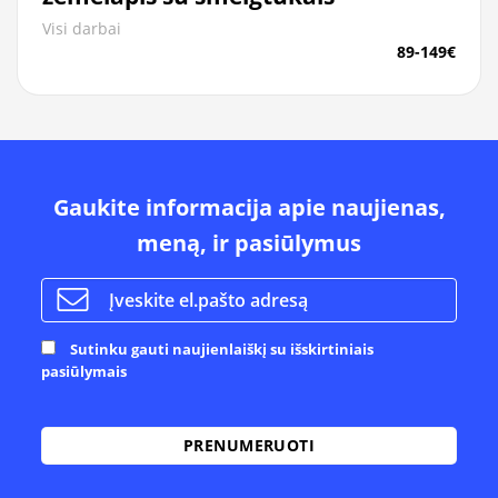
Visi darbai
89-149€
Gaukite informacija apie naujienas,
meną, ir pasiūlymus
Sutinku gauti naujienlaiškį su išskirtiniais
pasiūlymais