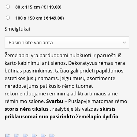
80 x 115 cm (
€
119.00
)
100 x 150 cm (
€
149.00
)
Smeigtukai
Žemėlapiai yra parduodami nulakuoti ir paruošti iš
karto kabinimui ant sienos. Dekoratyvus rėmas nėra
būtinas pasirinkimas, tačiau gali pridėti papildomos
estetikos Jūsų namams. Jeigu mūsų asortimente
neradote Jums patikusio rėmo tuomet
rekomenduojame rėminimą atlikti artimiausiame
rėminimo salone.
Svarbu
– Puslapyje matomas rėmo
storis nėra tikslus
, realybėje šis vaizdas
skirsis
priklausomai nuo pasirinkto žemėlapio dydžio