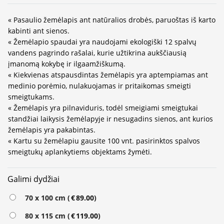
« Pasaulio žemėlapis ant natūralios drobės, paruoštas iš karto
kabinti ant sienos.
« Žemėlapio spaudai yra naudojami ekologiški 12 spalvų
vandens pagrindo rašalai, kurie užtikrina aukščiausią
įmanomą kokybę ir ilgaamžiškumą.
« Kiekvienas atspausdintas žemėlapis yra aptempiamas ant
medinio porėmio, nulakuojamas ir pritaikomas smeigti
smeigtukams.
« Žemėlapis yra pilnaviduris, todėl smeigiami smeigtukai
standžiai laikysis žemėlapyje ir nesugadins sienos, ant kurios
žemėlapis yra pakabintas.
« Kartu su žemėlapiu gausite 100 vnt. pasirinktos spalvos
smeigtukų aplankytiems objektams žymėti.
Galimi dydžiai
Alternative:
70 x 100 cm (
€
89.00
)
80 x 115 cm (
€
119.00
)