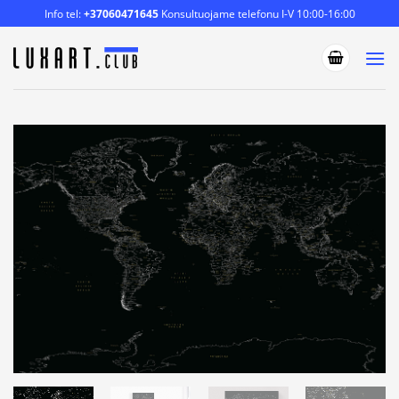
Skip
Info tel:
+37060471645
Konsultuojame telefonu I-V 10:00-16:00
to
content