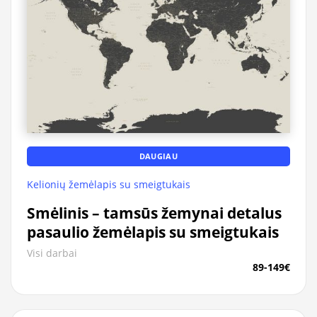
DAUGIAU
Kelionių žemėlapis su smeigtukais
Smėlinis – tamsūs žemynai detalus
pasaulio žemėlapis su smeigtukais
Visi darbai
89-149€