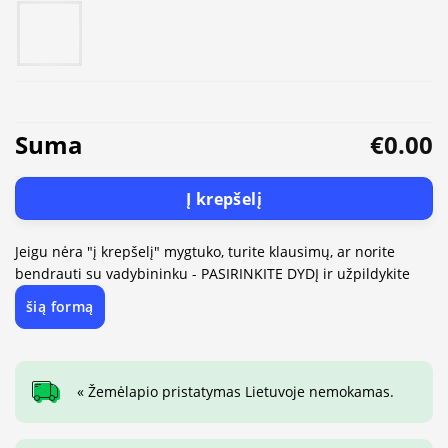
Suma
€0.00
Į krepšelį
Jeigu nėra "į krepšelį" mygtuko, turite klausimų, ar norite
bendrauti su vadybininku - PASIRINKITE DYDĮ ir užpildykite
šią formą
« Žemėlapio pristatymas Lietuvoje nemokamas.