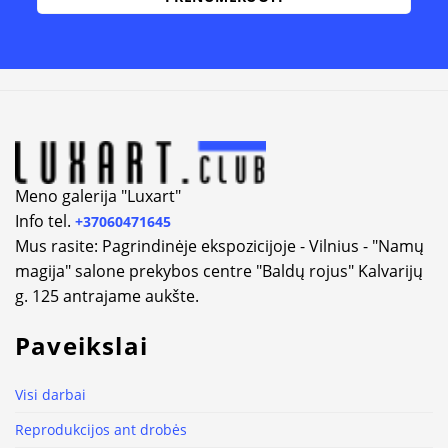
Alternative:
Meno galerija "Luxart"
Info tel.
+37060471645
Mus rasite: Pagrindinėje ekspozicijoje - Vilnius - "Namų
magija" salone prekybos centre "Baldų rojus" Kalvarijų
g. 125 antrajame aukšte.
Paveikslai
Visi darbai
Reprodukcijos ant drobės