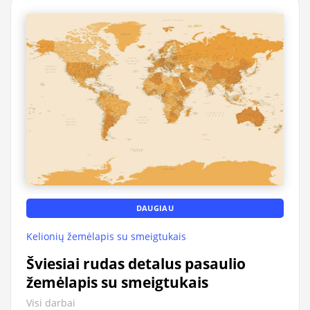
DAUGIAU
Kelionių žemėlapis su smeigtukais
Šviesiai rudas detalus pasaulio
žemėlapis su smeigtukais
Visi darbai