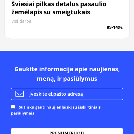
Šviesiai pilkas detalus pasaulio
žemėlapis su smeigtukais
Visi darbai
89-149€
Gaukite informacija apie naujienas,
meną, ir pasiūlymus
Sutinku gauti naujienlaiškį su išskirtiniais
pasiūlymais