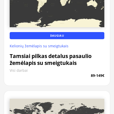
DAUGIAU
Kelionių žemėlapis su smeigtukais
Tamsiai pilkas detalus pasaulio
žemėlapis su smeigtukais
Visi darbai
89-149€