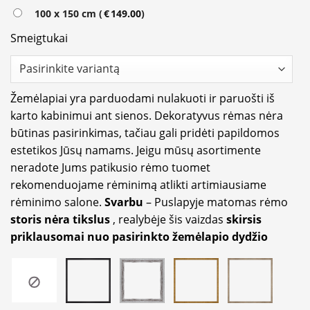
100 x 150 cm (
€
149.00
)
Smeigtukai
Žemėlapiai yra parduodami nulakuoti ir paruošti iš
karto kabinimui ant sienos. Dekoratyvus rėmas nėra
būtinas pasirinkimas, tačiau gali pridėti papildomos
estetikos Jūsų namams. Jeigu mūsų asortimente
neradote Jums patikusio rėmo tuomet
rekomenduojame rėminimą atlikti artimiausiame
rėminimo salone.
Svarbu
– Puslapyje matomas rėmo
storis nėra tikslus
, realybėje šis vaizdas
skirsis
priklausomai nuo pasirinkto žemėlapio dydžio