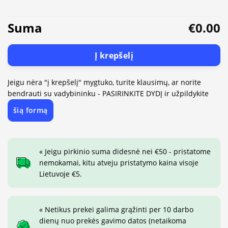
Suma
€0.00
Į krepšelį
Jeigu nėra "į krepšelį" mygtuko, turite klausimų, ar norite
bendrauti su vadybininku - PASIRINKITE DYDĮ ir užpildykite
šią formą
« Jeigu pirkinio suma didesnė nei €50 - pristatome
nemokamai, kitu atveju pristatymo kaina visoje
Lietuvoje €5.
« Netikus prekei galima grąžinti per 10 darbo
dienų nuo prekės gavimo datos (netaikoma