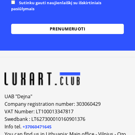
Sutinku gauti naujienlaiškį su išskirtiniais
pasiūlymais
Alternative:
UAB "Dejna"
Company registration number: 303060429
VAT Number: LT100013347817
Swedbank : LT627300010160901376
Info tel.
+37060471645
You can find us in Lithuania: Main office - Vilnius - Ozo