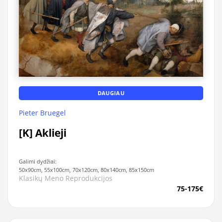
DAUGIAU
Pieter Bruegel
[K] Aklieji
Galimi dydžiai:
50x90cm, 55x100cm, 70x120cm, 80x140cm, 85x150cm
Klasikų Meno Reprodukcijos
75-175€