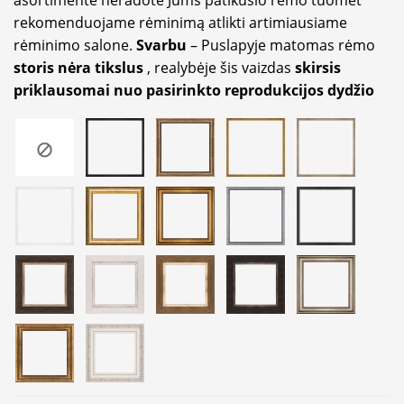
rekomenduojame rėminimą atlikti artimiausiame
rėminimo salone.
Svarbu
– Puslapyje matomas rėmo
storis nėra tikslus
, realybėje šis vaizdas
skirsis
priklausomai nuo pasirinkto reprodukcijos dydžio