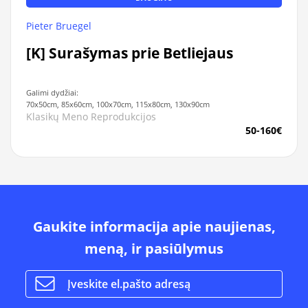
Pieter Bruegel
[K] Surašymas prie Betliejaus
Galimi dydžiai:
70x50cm, 85x60cm, 100x70cm, 115x80cm, 130x90cm
Klasikų Meno Reprodukcijos
50-160€
Gaukite informacija apie naujienas,
meną, ir pasiūlymus