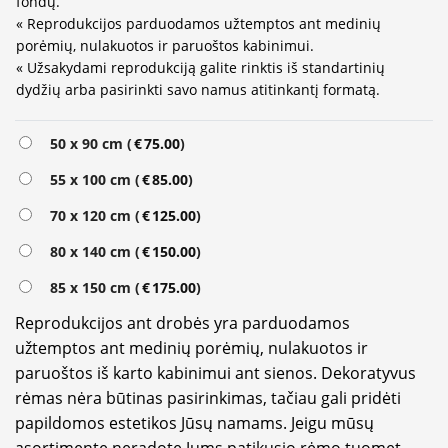
fondų.
« Reprodukcijos parduodamos užtemptos ant medinių
porėmių, nulakuotos ir paruoštos kabinimui.
« Užsakydami reprodukciją galite rinktis iš standartinių
dydžių arba pasirinkti savo namus atitinkantį formatą.
Alternative:
50 x 90 cm (
€
75.00
)
55 x 100 cm (
€
85.00
)
70 x 120 cm (
€
125.00
)
80 x 140 cm (
€
150.00
)
85 x 150 cm (
€
175.00
)
Reprodukcijos ant drobės yra parduodamos
užtemptos ant medinių porėmių, nulakuotos ir
paruoštos iš karto kabinimui ant sienos. Dekoratyvus
rėmas nėra būtinas pasirinkimas, tačiau gali pridėti
papildomos estetikos Jūsų namams. Jeigu mūsų
asortimente neradote Jums patikusio rėmo tuomet