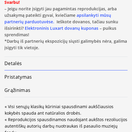
Svarbu!
– Jeigu norite įsigyti jau pagamintas reprodukcijas, arba
užsakymą pateikti gyvai, kviečiame
apsilankyti mūsų
partnerių parduotuvėse.
Ieškote dovanos, tačiau sunku
išsirinkti?
Elektroninis Luxart dovanų kuponas
– puikus
sprendimas!
*Darbų iš partnerių ekspozicijų siųsti galimybės nėra, galima
įsigyti tik vietoje.
Detalės
Pristatymas
Grąžinimas
« Visi senųjų klasikų kūriniai spausdinami aukščiausios
kokybės spauda ant natūralios drobės.
« Reprodukcijos spausdinamos naudojant aukštos rezoliucijos
autentiškų autorių darbų nuotraukas iš pasaulio muziejų