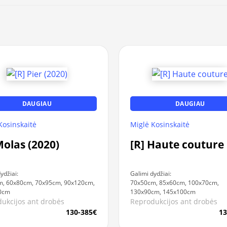
DAUGIAU
DAUGIAU
Kosinskaitė
Miglė Kosinskaitė
Molas (2020)
[R] Haute couture
ydžiai:
Galimi dydžiai:
, 60x80cm, 70x95cm, 90x120cm,
70x50cm, 85x60cm, 100x70cm,
0cm
130x90cm, 145x100cm
ukcijos ant drobės
Reprodukcijos ant drobės
130-385€
13