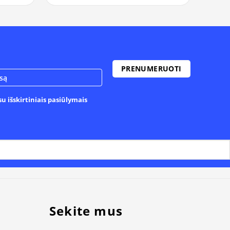
u išskirtiniais pasiūlymais
Sekite mus