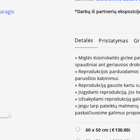
*Darbų iš partnerių ekspozicijų
Detalės
Pristatymas
Gr
« Miglės Kosinskaitės giclee pa
spaudiniai ant geriausios drob
« Reprodukcijos parduodamos 
paruoštos kabinimui.
« Reprodukciją gausite kartu su
« Įsigydami reprodukciją, jūs ti
« Užsakydami reprodukciją gali
« Jeigu tarp pateiktų matmenų
paskaičiuosime galimus propor
60 x 50 cm (
€
130.00
)