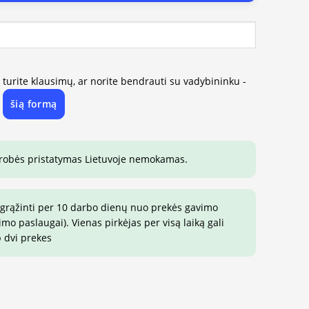
, turite klausimų, ar norite bendrauti su vadybininku -
šią formą
e
drobės pristatymas Lietuvoje nemokamas.
 grąžinti per 10 darbo dienų nuo prekės gavimo
o paslaugai). Vienas pirkėjas per visą laiką gali
p dvi prekes