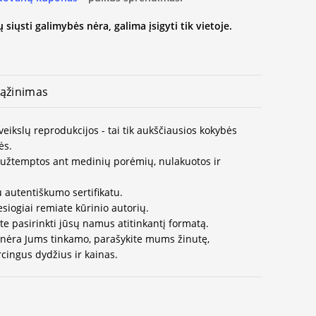
 siųsti galimybės nėra, galima įsigyti tik vietoje.
ąžinimas
veikslų reprodukcijos - tai tik aukščiausios kokybės
ės.
užtemptos ant medinių porėmių, nulakuotos ir
 autentiškumo sertifikatu.
esiogiai remiate kūrinio autorių.
te pasirinkti jūsų namus atitinkantį formatą.
 nėra Jums tinkamo, parašykite mums žinutę,
cingus dydžius ir kainas.