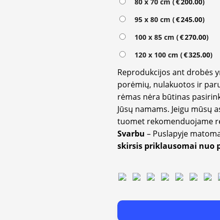
80 x 70 cm (
€
200.00
)
95 x 80 cm (
€
245.00
)
100 x 85 cm (
€
270.00
)
120 x 100 cm (
€
325.00
)
Reprodukcijos ant drobės 
porėmių, nulakuotos ir paru
rėmas nėra būtinas pasirink
Jūsų namams. Jeigu mūsų a
tuomet rekomenduojame rėm
Svarbu
– Puslapyje matom
skirsis priklausomai nuo 