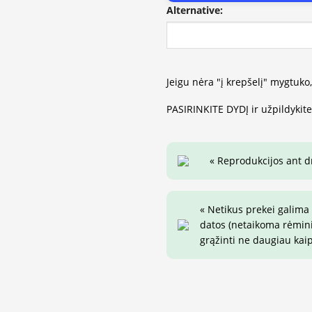
Alternative:
Jeigu nėra "į krepšelį" mygtuko
PASIRINKITE DYDĮ ir užpildykit
« Reprodukcijos ant 
« Netikus prekei galima
datos (netaikoma rėminim
grąžinti ne daugiau kai