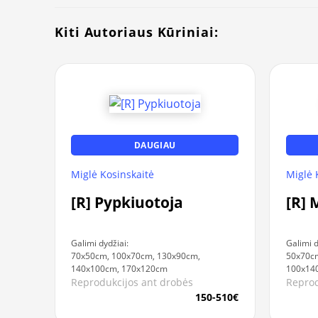
Kiti Autoriaus Kūriniai:
DAUGIAU
Miglė Kosinskaitė
Miglė 
[R] Pypkiuotoja
[R] 
Galimi dydžiai:
Galimi d
70x50cm, 100x70cm, 130x90cm,
50x70cm
140x100cm, 170x120cm
100x14
Reprodukcijos ant drobės
Reprod
150-510€