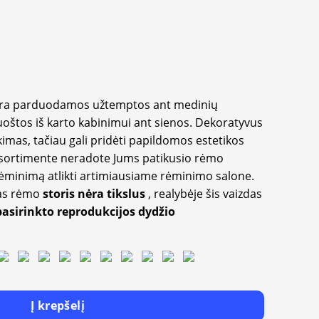
yra parduodamos užtemptos ant medinių
oštos iš karto kabinimui ant sienos. Dekoratyvus
imas, tačiau gali pridėti papildomos estetikos
sortimente neradote Jums patikusio rėmo
inimą atlikti artimiausiame rėminimo salone.
as rėmo
storis nėra tikslus
, realybėje šis vaizdas
pasirinkto reprodukcijos dydžio
Į krepšelį