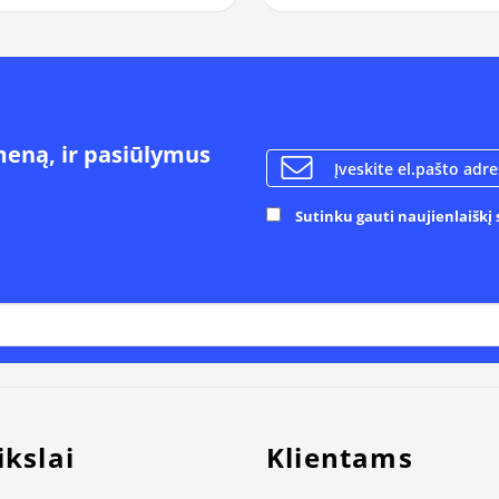
meną, ir pasiūlymus
Sutinku gauti naujienlaiškį s
ikslai
Klientams