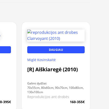
DAUGIAU
Miglė Kosinskaitė
[R] Aiškiaregė (2010)
Galimi dydžiai:
70x55cm, 80x60cm, 90x70cm, 100x80cm,
130x100cm
Reprodukcijos ant drobės
0-395€
160-355€