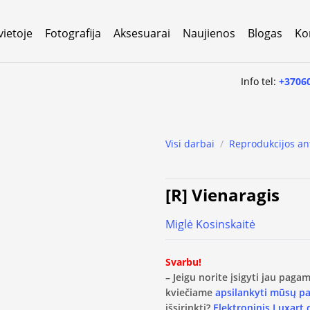
vietoje
Fotografija
Aksesuarai
Naujienos
Blogas
Ko
Info tel:
+3706
Visi darbai
/
Reprodukcijos an
[R] Vienaragis
Miglė Kosinskaitė
Svarbu!
– Jeigu norite įsigyti jau pag
kviečiame
apsilankyti mūsų p
išsirinkti?
Elektroninis Luxart