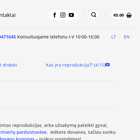
ntaktai
€
0.00
0471645
Konsultuojame telefonu I-V 10:00-16:00
LT
EN
t drobės
Kas yra reprodukcija?? (4:15)
amintas reprodukcijas, arba užsakymą pateikti gyvai,
artnerių parduotuvėse.
Ieškote dovanos, tačiau sunku
 dovanų kuponas
– puikus sprendimas!