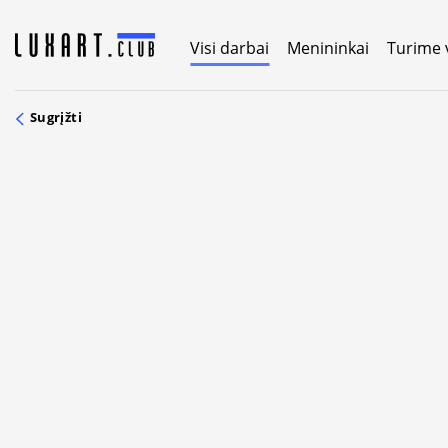
Skip
to
Visi darbai
Menininkai
Turime 
content
Sugrįžti