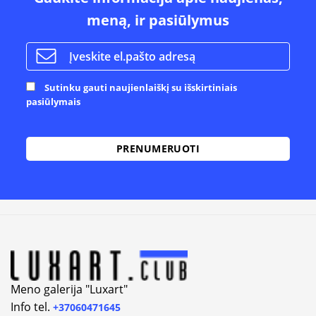
meną, ir pasiūlymus
Sutinku gauti naujienlaiškį su išskirtiniais
pasiūlymais
Alternative:
Meno galerija "Luxart"
Info tel.
+37060471645