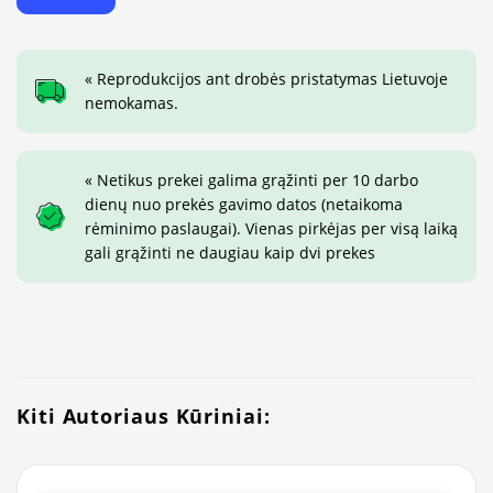
« Reprodukcijos ant drobės pristatymas Lietuvoje
nemokamas.
« Netikus prekei galima grąžinti per 10 darbo
dienų nuo prekės gavimo datos (netaikoma
rėminimo paslaugai). Vienas pirkėjas per visą laiką
gali grąžinti ne daugiau kaip dvi prekes
Kiti Autoriaus Kūriniai: