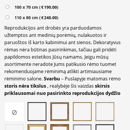
100 x 70 cm (
€
190.00
)
110 x 80 cm (
€
240.00
)
Reprodukcijos ant drobės yra parduodamos
užtemptos ant medinių porėmių, nulakuotos ir
paruoštos iš karto kabinimui ant sienos. Dekoratyvus
rėmas nėra būtinas pasirinkimas, tačiau gali pridėti
papildomos estetikos Jūsų namams. Jeigu mūsų
asortimente neradote Jums patikusio rėmo tuomet
rekomenduojame rėminimą atlikti artimiausiame
rėminimo salone.
Svarbu
– Puslapyje matomas rėmo
storis nėra tikslus
, realybėje šis vaizdas
skirsis
priklausomai nuo pasirinkto reprodukcijos dydžio