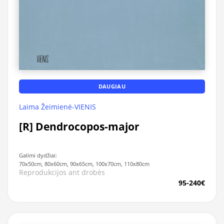
DAUGIAU
Laima Žeimienė-VIENIS
[R] Dendrocopos-major
Galimi dydžiai:
70x50cm, 80x60cm, 90x65cm, 100x70cm, 110x80cm
Reprodukcijos ant drobės
95-240€