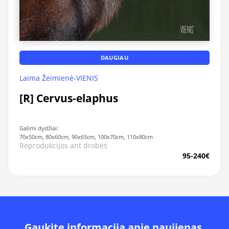
DAUGIAU
Laima Žeimienė-VIENIS
[R] Cervus-elaphus
Galimi dydžiai:
70x50cm, 80x60cm, 90x65cm, 100x70cm, 110x80cm
Reprodukcijos ant drobės
95-240€
Gaukite informacija apie naujienas,