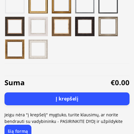
Suma
€0.00
Į krepšelį
Jeigu nėra "į krepšelį" mygtuko, turite klausimų, ar norite
bendrauti su vadybininku - PASIRINKITE DYDĮ ir užpildykite
šią formą