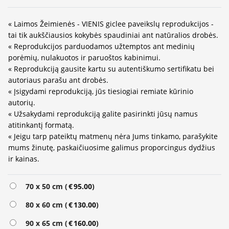
« Laimos Žeimienės - VIENIS giclee paveikslų reprodukcijos -
tai tik aukščiausios kokybės spaudiniai ant natūralios drobės.
« Reprodukcijos parduodamos užtemptos ant medinių
porėmių, nulakuotos ir paruoštos kabinimui.
« Reprodukciją gausite kartu su autentiškumo sertifikatu bei
autoriaus parašu ant drobės.
« Įsigydami reprodukciją, jūs tiesiogiai remiate kūrinio
autorių.
« Užsakydami reprodukciją galite pasirinkti jūsų namus
atitinkantį formatą.
« Jeigu tarp pateiktų matmenų nėra Jums tinkamo, parašykite
mums žinutę, paskaičiuosime galimus proporcingus dydžius
ir kainas.
Alternative:
70 x 50 cm (
€
95.00
)
80 x 60 cm (
€
130.00
)
90 x 65 cm (
€
160.00
)