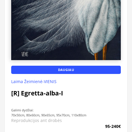
DAUGIAU
Laima Žeimienė-VIENIS
[R] Egretta-alba-I
Galimi dydžiai:
70x50cm, 80x60cm, 90x65cm, 95x70cm, 110x80cm
Reprodukcijos ant drobės
95-240€