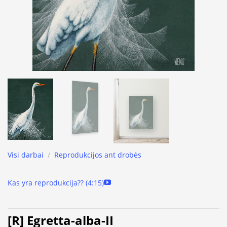
Visi darbai
/
Reprodukcijos ant drobės
Kas yra reprodukcija?? (4:15)
[R] Egretta-alba-II