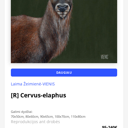
DAUGIAU
Laima Žeimienė-VIENIS
[R] Cervus-elaphus
Galimi dydžiai:
70x50cm, 80x60cm, 90x65cm, 100x70cm, 110x80cm
Reprodukcijos ant drobės
95-240€