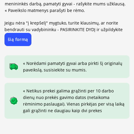
menininkės darbą, pamatyti gyvai - rašykite mums užklausą.
« Paveikslo matmenys parašyti be rėmo.
Jeigu nėra "į krepšelį" mygtuko, turite klausimų, ar norite
bendrauti su vadybininku - PASIRINKITE DYDĮ ir užpildykite
šią formą
« Norėdami pamatyti gyvai arba pirkti šį originalų
paveikslą, susisiekite su mumis.
« Netikus prekei galima grąžinti per 10 darbo
dienų nuo prekės gavimo datos (netaikoma
rėminimo paslaugai). Vienas pirkėjas per visą laiką
gali grąžinti ne daugiau kaip dvi prekes