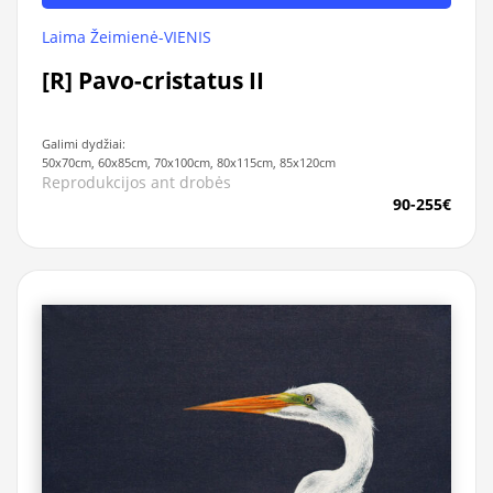
Laima Žeimienė-VIENIS
[R] Pavo-cristatus II
Galimi dydžiai:
50x70cm, 60x85cm, 70x100cm, 80x115cm, 85x120cm
Reprodukcijos ant drobės
90-255€