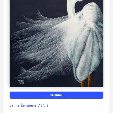
DAUGIAU
Laima Žeimienė-VIENIS