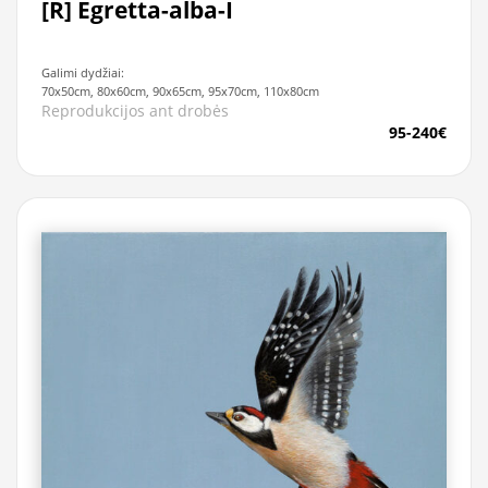
[R] Egretta-alba-I
Galimi dydžiai:
70x50cm, 80x60cm, 90x65cm, 95x70cm, 110x80cm
Reprodukcijos ant drobės
95-240€