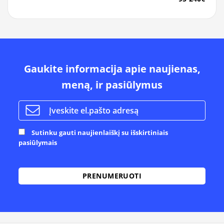
Gaukite informacija apie naujienas,
meną, ir pasiūlymus
Sutinku gauti naujienlaiškį su išskirtiniais
pasiūlymais
Alternative: