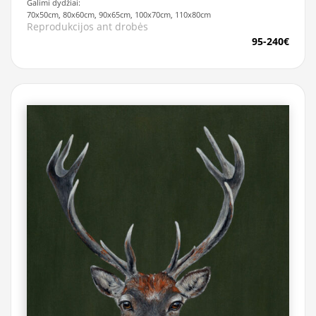
Galimi dydžiai:
70x50cm, 80x60cm, 90x65cm, 100x70cm, 110x80cm
Reprodukcijos ant drobės
95-240€