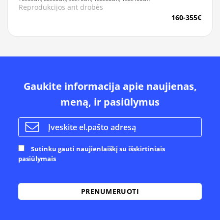
Reprodukcijos ant drobės
160-355€
Gaukite informacija apie naujienas,
meną, ir pasiūlymus
Sutinku gauti naujienlaiškį su išskirtiniais
pasiūlymais