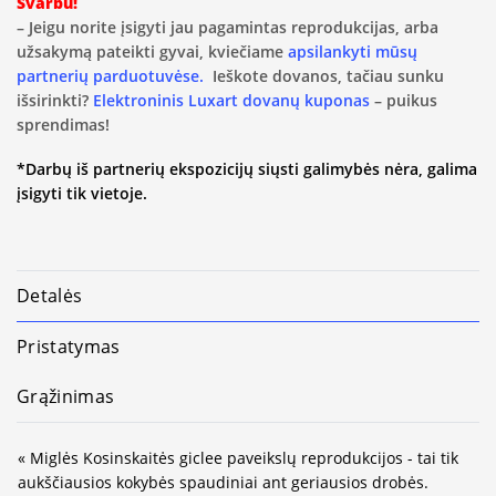
Svarbu!
– Jeigu norite įsigyti jau pagamintas reprodukcijas, arba
užsakymą pateikti gyvai, kviečiame
apsilankyti mūsų
partnerių parduotuvėse.
Ieškote dovanos, tačiau sunku
išsirinkti?
Elektroninis Luxart dovanų kuponas
– puikus
sprendimas!
*Darbų iš partnerių ekspozicijų siųsti galimybės nėra, galima
įsigyti tik vietoje.
Detalės
Pristatymas
Grąžinimas
« Miglės Kosinskaitės giclee paveikslų reprodukcijos - tai tik
aukščiausios kokybės spaudiniai ant geriausios drobės.