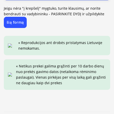
Jeigu nėra "į krepšelį" mygtuko, turite klausimų, ar norite
bendrauti su vadybininku - PASIRINKITE DYDĮ ir užpildykite
šią formą
« Reprodukcijos ant drobės pristatymas Lietuvoje
nemokamas.
« Netikus prekei galima grąžinti per 10 darbo dienų
nuo prekės gavimo datos (netaikoma rėminimo
paslaugai). Vienas pirkėjas per visą laiką gali grąžinti
ne daugiau kaip dvi prekes