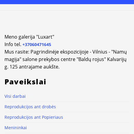
Alternative:
Meno galerija "Luxart"
Info tel.
+37060471645
Mus rasite: Pagrindinėje ekspozicijoje - Vilnius - "Namų
magija" salone prekybos centre "Baldų rojus" Kalvarijų
g. 125 antrajame aukšte.
Paveikslai
Visi darbai
Reprodukcijos ant drobės
Reprodukcijos ant Popieriaus
Menininkai