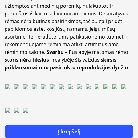
užtemptos ant medinių porėmių, nulakuotos ir
paruoštos iš karto kabinimui ant sienos. Dekoratyvus
rėmas nėra būtinas pasirinkimas, tačiau gali pridėti
papildomos estetikos Jūsų namams. Jeigu mūsų
asortimente neradote Jums patikusio rėmo tuomet
rekomenduojame rėminimą atlikti artimiausiame
rėminimo salone.
Svarbu
– Puslapyje matomas rėmo
storis nėra tikslus
, realybėje šis vaizdas
skirsis
priklausomai nuo pasirinkto reprodukcijos dydžio
Į krepšelį