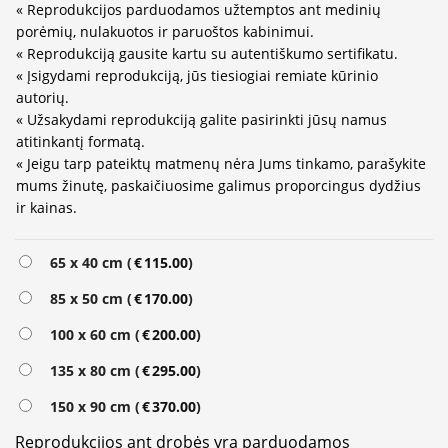
« Reprodukcijos parduodamos užtemptos ant medinių
porėmių, nulakuotos ir paruoštos kabinimui.
« Reprodukciją gausite kartu su autentiškumo sertifikatu.
« Įsigydami reprodukciją, jūs tiesiogiai remiate kūrinio
autorių.
« Užsakydami reprodukciją galite pasirinkti jūsų namus
atitinkantį formatą.
« Jeigu tarp pateiktų matmenų nėra Jums tinkamo, parašykite
mums žinutę, paskaičiuosime galimus proporcingus dydžius
ir kainas.
Alternative:
65 x 40 cm (
€
115.00
)
85 x 50 cm (
€
170.00
)
100 x 60 cm (
€
200.00
)
135 x 80 cm (
€
295.00
)
150 x 90 cm (
€
370.00
)
Reprodukcijos ant drobės yra parduodamos