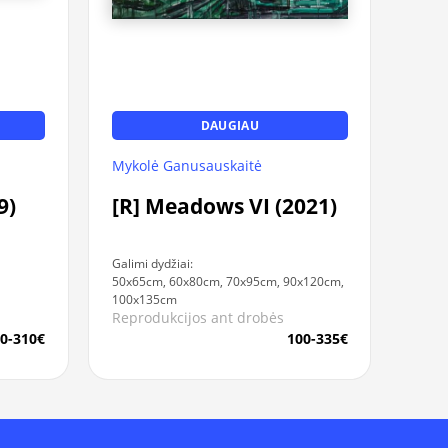
DAUGIAU
Mykolė Ganusauskaitė
9)
[R] Meadows VI (2021)
Galimi dydžiai:
50x65cm, 60x80cm, 70x95cm, 90x120cm,
100x135cm
Reprodukcijos ant drobės
0-310€
100-335€