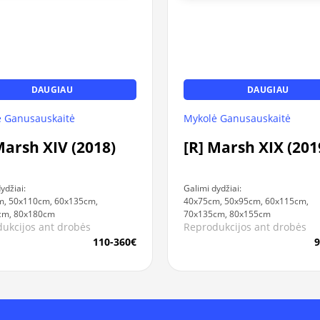
DAUGIAU
DAUGIAU
Mykolė Ganusauskaitė
 Ganusauskaitė
[R] Marsh XIX (201
Marsh XIV (2018)
Galimi dydžiai:
ydžiai:
40x75cm, 50x95cm, 60x115cm,
m, 50x110cm, 60x135cm,
70x135cm, 80x155cm
cm, 80x180cm
Reprodukcijos ant drobės
ukcijos ant drobės
9
110-360€