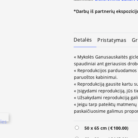
*Darbų iš partnerių ekspozicijų
Detalės
Pristatymas
Gr
« Mykolės Ganusauskaitės giclee
spaudiniai ant geriausios drob
« Reprodukcijos parduodamos 
paruoštos kabinimui.
« Reprodukciją gausite kartu su
« Įsigydami reprodukciją, jūs ti
« Užsakydami reprodukciją gali
« Jeigu tarp pateiktų matmenų
paskaičiuosime galimus propor
Alternative:
50 x 65 cm (
€
100.00
)