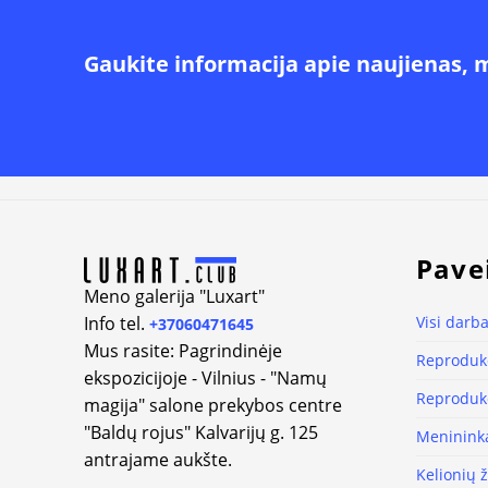
Gaukite informacija apie naujienas, 
Alternative:
Pave
Meno galerija "Luxart"
Info tel.
Visi darba
+37060471645
Mus rasite: Pagrindinėje
Reprodukc
ekspozicijoje - Vilnius - "Namų
Reprodukc
magija" salone prekybos centre
"Baldų rojus" Kalvarijų g. 125
Meninink
antrajame aukšte.
Kelionių 