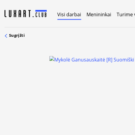
Skip
to
Visi darbai
Menininkai
Turime 
content
Sugrįžti