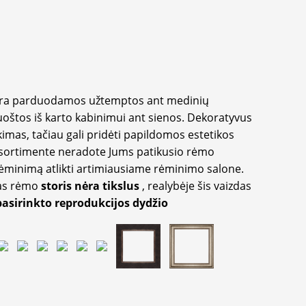
yra parduodamos užtemptos ant medinių
oštos iš karto kabinimui ant sienos. Dekoratyvus
imas, tačiau gali pridėti papildomos estetikos
sortimente neradote Jums patikusio rėmo
inimą atlikti artimiausiame rėminimo salone.
as rėmo
storis nėra tikslus
, realybėje šis vaizdas
pasirinkto reprodukcijos dydžio