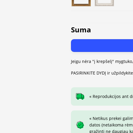
Suma
Jeigu nėra "į krepšelį" mygtuko
PASIRINKITE DYDĮ ir užpildykit
« Reprodukcijos ant 
« Netikus prekei gali
datos (netaikoma rėmin
grąžinti ne daugiau k