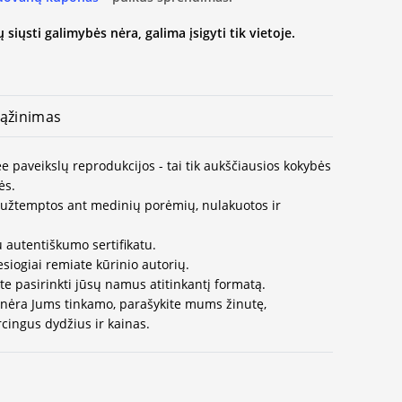
 siųsti galimybės nėra, galima įsigyti tik vietoje.
ąžinimas
 paveikslų reprodukcijos - tai tik aukščiausios kokybės
ės.
užtemptos ant medinių porėmių, nulakuotos ir
 autentiškumo sertifikatu.
esiogiai remiate kūrinio autorių.
te pasirinkti jūsų namus atitinkantį formatą.
 nėra Jums tinkamo, parašykite mums žinutę,
cingus dydžius ir kainas.