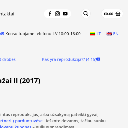
ntaktai
€
0.00
45
Konsultuojame telefonu I-V 10:00-16:00
LT
EN
t drobės
Kas yra reprodukcija?? (4:15)
žai II (2017)
amintas reprodukcijas, arba užsakymą pateikti gyvai,
artnerių parduotuvėse.
Ieškote dovanos, tačiau sunku
 dovanų kuponas
– puikus sprendimas!