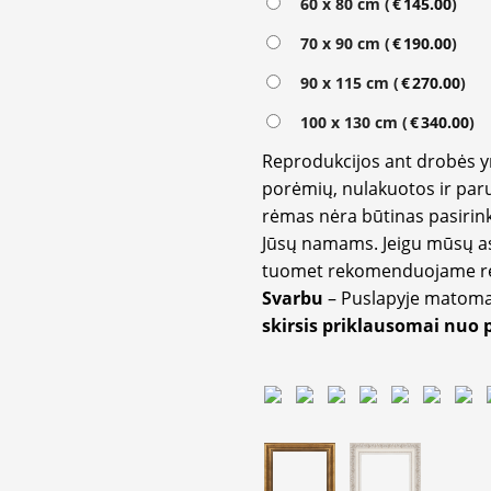
60 x 80 cm (
€
145.00
)
70 x 90 cm (
€
190.00
)
90 x 115 cm (
€
270.00
)
100 x 130 cm (
€
340.00
)
Reprodukcijos ant drobės 
porėmių, nulakuotos ir paru
rėmas nėra būtinas pasirink
Jūsų namams. Jeigu mūsų a
tuomet rekomenduojame rėm
Svarbu
– Puslapyje matom
skirsis priklausomai nuo 