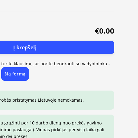
€0.00
Į krepšelį
, turite klausimų, ar norite bendrauti su vadybininku -
šią formą
e
drobės pristatymas Lietuvoje nemokamas.
ma grąžinti per 10 darbo dienų nuo prekės gavimo
imo paslaugai). Vienas pirkėjas per visą laiką gali
aip dvi prekes