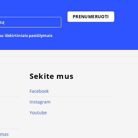
u išskirtiniais pasiūlymais
Sekite mus
Facebook
Instagram
Youtube
nimas