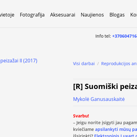
vietoje
Fotografija
Aksesuarai
Naujienos
Blogas
Ko
Info tel:
+370604716
Visi darbai
/
Reprodukcijos an
[R] Suomiški peiza
Mykolė Ganusauskaitė
Svarbu!
– Jeigu norite įsigyti jau pag
kviečiame
apsilankyti mūsų p
išsirinkti?
Elektroninis Luxart