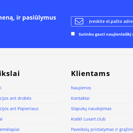
meną, ir pasiūlymus
Sutinku gauti naujienlaiškį s
ikslai
Klientams
i
Naujienos
ijos ant drobės
Kontaktai
ijos ant Popieriaus
Slapukų naudojimas
ai
Kodėl Luxart.club
žemėlapiai
Paveikslų pristatymas ir grąži