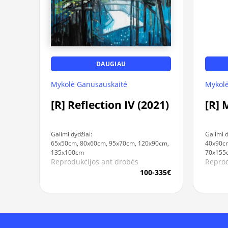
DAUGIAU
Mykolė Ganusauskaitė
Mykolė
[R] Reflection IV (2021)
[R] 
Galimi dydžiai:
Galimi d
65x50cm, 80x60cm, 95x70cm, 120x90cm,
40x90c
135x100cm
70x155
Reprodukcijos ant drobės
Reprod
100-335€