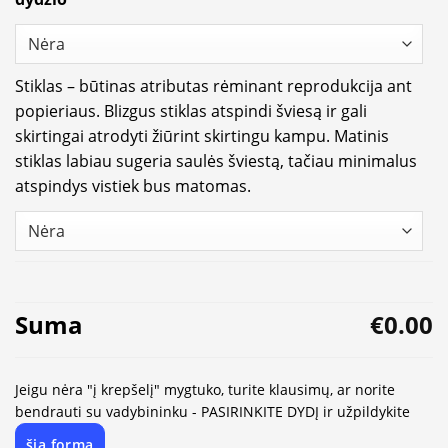
Stiklas – būtinas atributas rėminant reprodukcija ant
popieriaus. Blizgus stiklas atspindi šviesą ir gali
skirtingai atrodyti žiūrint skirtingu kampu. Matinis
stiklas labiau sugeria saulės šviestą, tačiau minimalus
atspindys vistiek bus matomas.
Suma
€0.00
Jeigu nėra "į krepšelį" mygtuko, turite klausimų, ar norite
bendrauti su vadybininku - PASIRINKITE DYDĮ ir užpildykite
šią formą