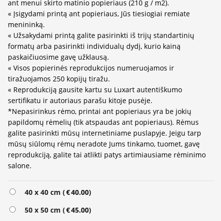
ant menui skirto matinio popieriaus (210 g / m2).
« Įsigydami printą ant popieriaus, Jūs tiesiogiai remiate
menininką.
« Užsakydami printą galite pasirinkti iš trijų standartinių
formatų arba pasirinkti individualų dydį, kurio kainą
paskaičiuosime gavę užklausą.
« Visos popierinės reprodukcijos numeruojamos ir
tiražuojamos 250 kopijų tiražu.
« Reprodukciją gausite kartu su Luxart autentiškumo
sertifikatu ir autoriaus parašu kitoje pusėje.
*Nepasirinkus rėmo, printai ant popieriaus yra be jokių
papildomų rėmelių (tik atspaudas ant popieriaus). Rėmus
galite pasirinkti mūsų internetiniame puslapyje. Jeigu tarp
mūsų siūlomų rėmų neradote Jums tinkamo, tuomet, gavę
reprodukciją, galite tai atlikti patys artimiausiame rėminimo
salone.
Alternative:
40 x 40 cm (
€
40.00
)
50 x 50 cm (
€
45.00
)