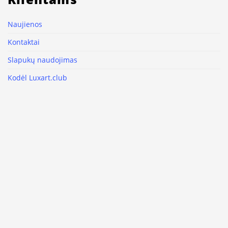
Naujienos
Kontaktai
Slapukų naudojimas
Kodėl Luxart.club
Paveikslų pristatymas ir grąžinimas
Privatumo politika
Sąlygos ir įsipareigojimai
Paveikslas kaip interjero detalė
Sekite mus
Facebook
Instagram