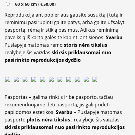
60 x 60 cm (
€
50.00
)
Reprodukcija ant popieriaus gausite susuktą į tutą ir
rėminimu pasirūpinti galite patys, arba galite užsakyti
pasportą, rėmą ir stiklą pas mus. Atlikus rėminimą
paveikslą iš karto galėsite kabinti ant sienos.
Svarbu
–
Puslapyje matomas rėmo
storis nėra tikslus
,
realybėje šis vaizdas
skirsis priklausomai nuo
pasirinkto reprodukcijos dydžio
Pasportas – galima rinktis ir be pasporto, tačiau
rekomenduojame dėti pasportą, jis gali pridėti
papildomos estetikos.
Svarbu
– Puslapyje matomas
pasporto
plotis nėra tikslus
, realybėje šis vaizdas
skirsis priklausomai nuo pasirinkto reprodukcijos
dydžio