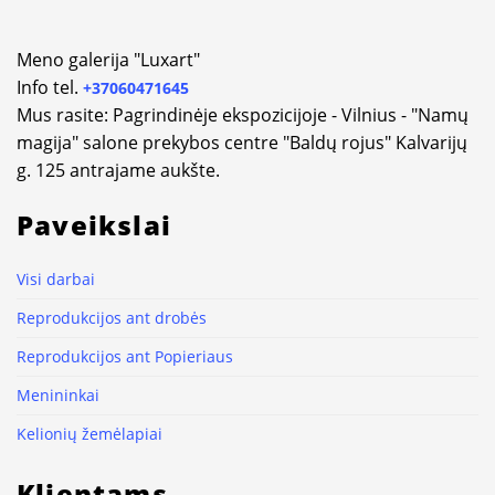
Meno galerija "Luxart"
Info tel.
+37060471645
Mus rasite: Pagrindinėje ekspozicijoje - Vilnius - "Namų
magija" salone prekybos centre "Baldų rojus" Kalvarijų
g. 125 antrajame aukšte.
Paveikslai
Visi darbai
Reprodukcijos ant drobės
Reprodukcijos ant Popieriaus
Menininkai
Kelionių žemėlapiai
Klientams