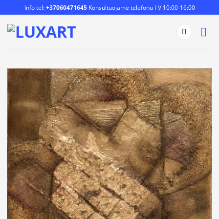
Skip
Info tel:
+37060471645
Konsultuojame telefonu I-V 10:00-16:00
to
content