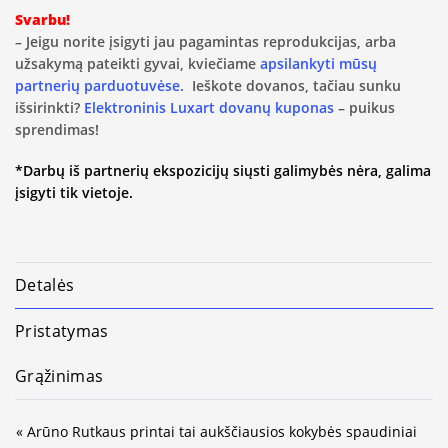
Svarbu!
– Jeigu norite įsigyti jau pagamintas reprodukcijas, arba
užsakymą pateikti gyvai, kviečiame
apsilankyti mūsų
partnerių parduotuvėse.
Ieškote dovanos, tačiau sunku
išsirinkti?
Elektroninis Luxart dovanų kuponas
– puikus
sprendimas!
*Darbų iš partnerių ekspozicijų siųsti galimybės nėra, galima
įsigyti tik vietoje.
Detalės
Pristatymas
Grąžinimas
« Arūno Rutkaus printai tai aukščiausios kokybės spaudiniai