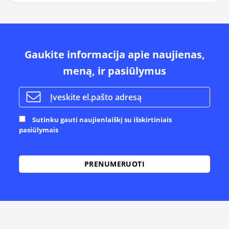
Gaukite informacija apie naujienas,
meną, ir pasiūlymus
Sutinku gauti naujienlaiškį su išskirtiniais
pasiūlymais
Alternative: