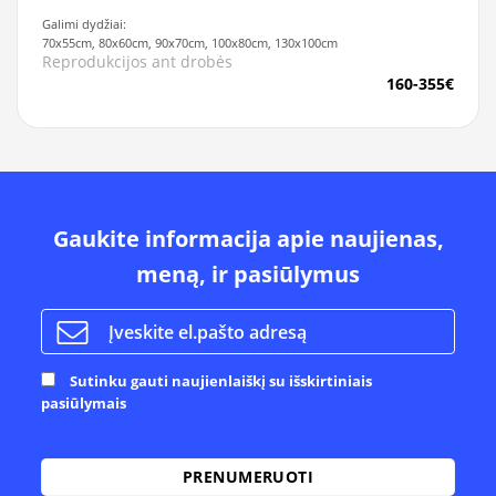
Galimi dydžiai:
70x55cm, 80x60cm, 90x70cm, 100x80cm, 130x100cm
Reprodukcijos ant drobės
160-355€
Gaukite informacija apie naujienas,
meną, ir pasiūlymus
Sutinku gauti naujienlaiškį su išskirtiniais
pasiūlymais