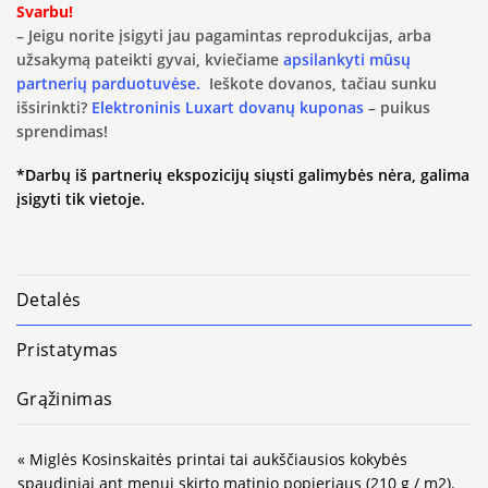
Svarbu!
– Jeigu norite įsigyti jau pagamintas reprodukcijas, arba
užsakymą pateikti gyvai, kviečiame
apsilankyti mūsų
partnerių parduotuvėse.
Ieškote dovanos, tačiau sunku
išsirinkti?
Elektroninis Luxart dovanų kuponas
– puikus
sprendimas!
*Darbų iš partnerių ekspozicijų siųsti galimybės nėra, galima
įsigyti tik vietoje.
Detalės
Pristatymas
Grąžinimas
« Miglės Kosinskaitės printai tai aukščiausios kokybės
spaudiniai ant menui skirto matinio popieriaus (210 g / m2).