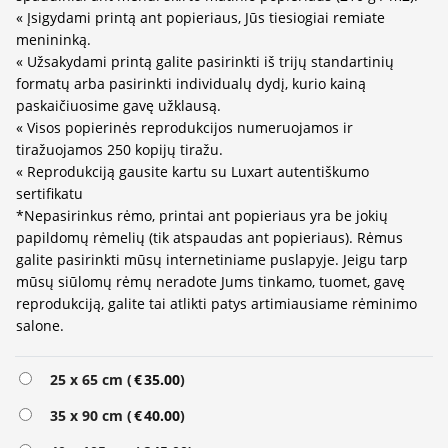
« Įsigydami printą ant popieriaus, Jūs tiesiogiai remiate
menininką.
« Užsakydami printą galite pasirinkti iš trijų standartinių
formatų arba pasirinkti individualų dydį, kurio kainą
paskaičiuosime gavę užklausą.
« Visos popierinės reprodukcijos numeruojamos ir
tiražuojamos 250 kopijų tiražu.
« Reprodukciją gausite kartu su Luxart autentiškumo
sertifikatu
*Nepasirinkus rėmo, printai ant popieriaus yra be jokių
papildomų rėmelių (tik atspaudas ant popieriaus). Rėmus
galite pasirinkti mūsų internetiniame puslapyje. Jeigu tarp
mūsų siūlomų rėmų neradote Jums tinkamo, tuomet, gavę
reprodukciją, galite tai atlikti patys artimiausiame rėminimo
salone.
25 x 65 cm (
€
35.00
)
35 x 90 cm (
€
40.00
)