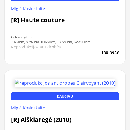
Miglė Kosinskaitė
[R] Haute couture
Galimi dydžiai:
70x50cm, 85x60cm, 100x70cm, 130x90cm, 145x100cm
Reprodukcijos ant drobės
130-395€
DAUGIAU
Miglė Kosinskaitė
[R] Aiškiaregė (2010)