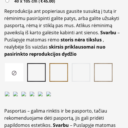
40 x 105 cm (
€
45.00
)
Reprodukcija ant popieriaus gausite susuktą į tutą ir
rėminimu pasirūpinti galite patys, arba galite užsakyti
pasportą, rėmą ir stiklą pas mus. Atlikus rėminimą
paveikslą iš karto galėsite kabinti ant sienos.
Svarbu
–
Puslapyje matomas rėmo
storis nėra tikslus
,
realybėje šis vaizdas
skirsis priklausomai nuo
pasirinkto reprodukcijos dydžio
Pasportas – galima rinktis ir be pasporto, tačiau
rekomenduojame dėti pasportą, jis gali pridėti
papildomos estetikos.
Svarbu
– Puslapyje matomas