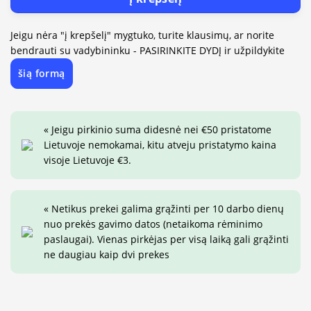
Jeigu nėra "į krepšelį" mygtuko, turite klausimų, ar norite
bendrauti su vadybininku - PASIRINKITE DYDĮ ir užpildykite
šią formą
« Jeigu pirkinio suma didesnė nei €50 pristatome
Lietuvoje nemokamai, kitu atveju pristatymo kaina
visoje Lietuvoje €3.
« Netikus prekei galima grąžinti per 10 darbo dienų
nuo prekės gavimo datos (netaikoma rėminimo
paslaugai). Vienas pirkėjas per visą laiką gali grąžinti
ne daugiau kaip dvi prekes