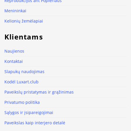
Reprodukcijos ant Popieriaus
Menininkai
Kelionių žemėlapiai
Klientams
Naujienos
Kontaktai
Slapukų naudojimas
Kodėl Luxart.club
Paveikslų pristatymas ir grąžinimas
Privatumo politika
Sąlygos ir įsipareigojimai
Paveikslas kaip interjero detalė