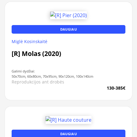
DAUGIAU
Miglė Kosinskaitė
[R] Molas (2020)
Galimi dydžiai:
50x70cm, 60x80cm, 70x95cm, 90x120cm, 100x140cm
Reprodukcijos ant drobės
130-385€
DAUGIAU