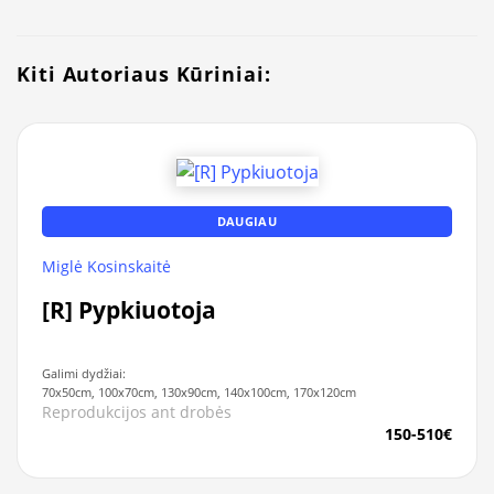
Kiti Autoriaus Kūriniai:
DAUGIAU
Miglė Kosinskaitė
[R] Pypkiuotoja
Galimi dydžiai:
70x50cm, 100x70cm, 130x90cm, 140x100cm, 170x120cm
Reprodukcijos ant drobės
150-510€