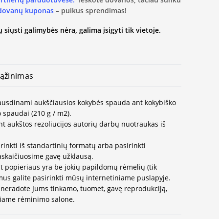
 dovanų kuponas
– puikus sprendimas!
 siųsti galimybės nėra, galima įsigyti tik vietoje.
ąžinimas
spausdinami aukščiausios kokybės spauda ant kokybiško
 spaudai (210 g / m2).
t aukštos rezoliucijos autorių darbų nuotraukas iš
rinkti iš standartinių formatų arba pasirinkti
paskaičiuosime gavę užklausą.
t popieriaus yra be jokių papildomų rėmelių (tik
us galite pasirinkti mūsų internetiniame puslapyje.
neradote Jums tinkamo, tuomet, gavę reprodukciją,
ausiame rėminimo salone.