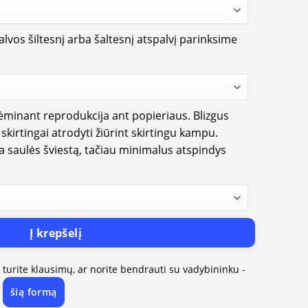
lvos šiltesnį arba šaltesnį atspalvį parinksime
rėminant reprodukcija ant popieriaus. Blizgus
i skirtingai atrodyti žiūrint skirtingu kampu.
ia saulės šviestą, tačiau minimalus atspindys
Į krepšelį
, turite klausimų, ar norite bendrauti su vadybininku -
šią formą
e