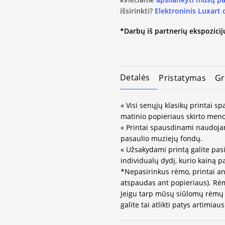
išsirinkti?
Elektroninis Luxart
*Darbų iš partnerių ekspozicijų
Detalės
Pristatymas
Gr
« Visi senųjų klasikų printai 
matinio popieriaus skirto meno
« Printai spausdinami naudojan
pasaulio muziejų fondų.
« Užsakydami printą galite pasi
individualų dydį, kurio kainą 
*Nepasirinkus rėmo, printai an
atspaudas ant popieriaus). Rėm
Jeigu tarp mūsų siūlomų rėmų 
galite tai atlikti patys artimi