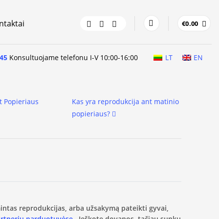
ntaktai
€
0.00
45
Konsultuojame telefonu I-V 10:00-16:00
LT
EN
t Popieriaus
Kas yra reprodukcija ant matinio
popieriaus?
amintas reprodukcijas, arba užsakymą pateikti gyvai,
artnerių parduotuvėse.
Ieškote dovanos, tačiau sunku