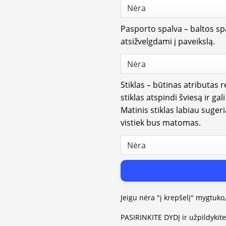
Pasporto spalva – baltos spa
atsižvelgdami į paveikslą.
Stiklas – būtinas atributas 
stiklas atspindi šviesą ir gal
Matinis stiklas labiau suger
vistiek bus matomas.
Jeigu nėra "į krepšelį" mygtuko
PASIRINKITE DYDĮ ir užpildykit