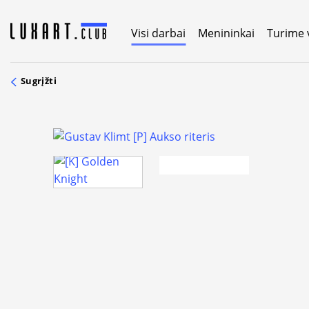
Skip
to
Visi darbai
Menininkai
Turime 
content
Sugrįžti