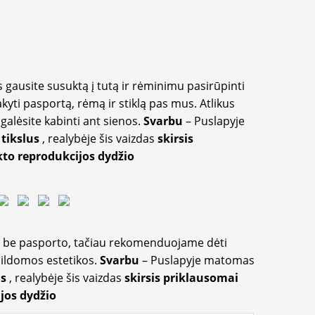
 gausite susuktą į tutą ir rėminimu pasirūpinti
akyti pasportą, rėmą ir stiklą pas mus. Atlikus
galėsite kabinti ant sienos.
Svarbu
– Puslapyje
 tikslus
, realybėje šis vaizdas
skirsis
to reprodukcijos dydžio
ir be pasporto, tačiau rekomenduojame dėti
apildomos estetikos.
Svarbu
– Puslapyje matomas
us
, realybėje šis vaizdas
skirsis priklausomai
jos dydžio