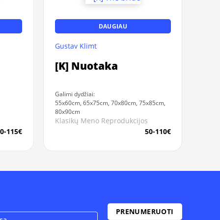
DAUGIAU
Gustav Klimt
[K] Nuotaka
Galimi dydžiai:
55x60cm, 65x75cm, 70x80cm, 75x85cm,
80x90cm
Klasikų Meno Reprodukcijos
0-115€
50-110€