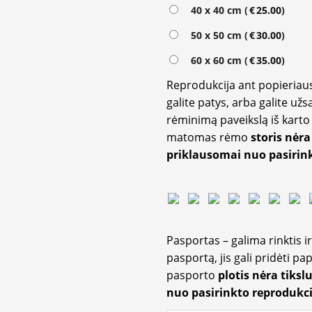
Alternative:
40 x 40 cm (
€
25.00
)
50 x 50 cm (
€
30.00
)
60 x 60 cm (
€
35.00
)
Reprodukcija ant popieriaus
galite patys, arba galite užs
rėminimą paveikslą iš karto 
matomas rėmo
storis nėra
priklausomai nuo pasirink
Pasportas – galima rinktis 
pasportą, jis gali pridėti p
pasporto
plotis nėra tiksl
nuo pasirinkto reprodukci