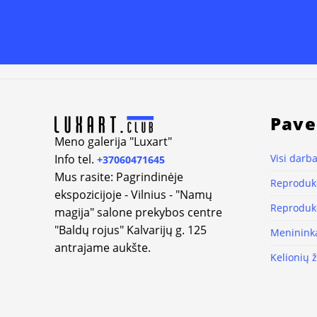
Alternative:
Pave
Meno galerija "Luxart"
Info tel.
Visi darba
+37060471645
Mus rasite: Pagrindinėje
Reprodukc
ekspozicijoje - Vilnius - "Namų
Reprodukc
magija" salone prekybos centre
"Baldų rojus" Kalvarijų g. 125
Meninink
antrajame aukšte.
Kelionių 