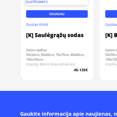
DAUGIAU
Gustav Klimt
Gustav
[K] Saulėgrąžų sodas
[K] 
Galimi dydžiai:
Galimi d
50x50cm, 60x60cm, 70x70cm, 80x80cm,
50x50cm
100x100cm
100x10
Klasikų Meno Reprodukcijos
Klasik
45-135€
Gaukite informacija apie naujienas, 