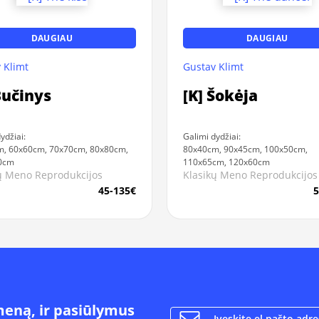
DAUGIAU
DAUGIAU
 Klimt
Gustav Klimt
Bučinys
[K] Šokėja
ydžiai:
Galimi dydžiai:
, 60x60cm, 70x70cm, 80x80cm,
80x40cm, 90x45cm, 100x50cm,
0cm
110x65cm, 120x60cm
ų Meno Reprodukcijos
Klasikų Meno Reprodukcijos
45-135€
5
meną, ir pasiūlymus