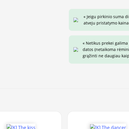
« Jeigu pirkinio suma d
atveju pristatymo kaina 
« Netikus prekei galima
datos (netaikoma rėminim
grąžinti ne daugiau kai