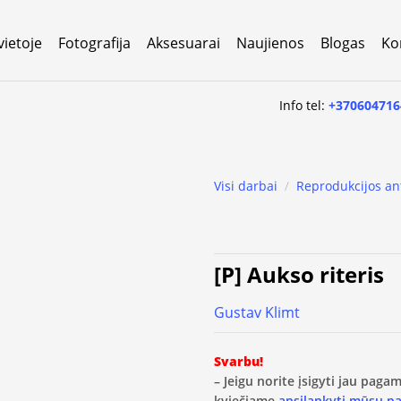
vietoje
Fotografija
Aksesuarai
Naujienos
Blogas
Ko
Info tel:
+370604716
Visi darbai
/
Reprodukcijos an
[P] Aukso riteris
Gustav Klimt
Svarbu!
– Jeigu norite įsigyti jau pag
kviečiame
apsilankyti mūsų p