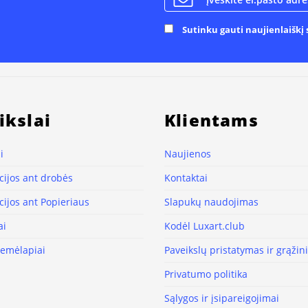
Sutinku gauti naujienlaiškį s
ikslai
Klientams
i
Naujienos
ijos ant drobės
Kontaktai
ijos ant Popieriaus
Slapukų naudojimas
ai
Kodėl Luxart.club
žemėlapiai
Paveikslų pristatymas ir grąži
Privatumo politika
Sąlygos ir įsipareigojimai