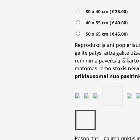
Alternative:
30 x 40 cm (
€
35.00
)
40 x 55 cm (
€
40.00
)
50 x 65 cm (
€
45.00
)
Reprodukcija ant popieriaus
galite patys, arba galite užs
rėminimą paveikslą iš karto 
matomas rėmo
storis nėra
priklausomai nuo pasirink
Pasportas – galima rinktis 