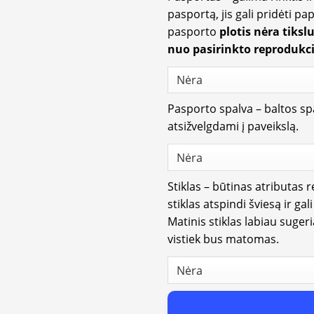
pasportą, jis gali pridėti p
pasporto
plotis nėra tiksl
nuo pasirinkto reprodukci
Pasporto spalva – baltos spa
atsižvelgdami į paveikslą.
Stiklas – būtinas atributas 
stiklas atspindi šviesą ir gal
Matinis stiklas labiau suger
vistiek bus matomas.