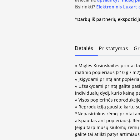
išsirinkti?
Elektroninis Luxart
*Darbų iš partnerių ekspozicijų
Detalės
Pristatymas
Gr
« Miglės Kosinskaitės printai t
matinio popieriaus (210 g / m2)
« Įsigydami printą ant popieria
« Užsakydami printą galite pasir
individualų dydį, kurio kainą 
« Visos popierinės reprodukcij
« Reprodukciją gausite kartu s
*Nepasirinkus rėmo, printai an
atspaudas ant popieriaus). Rėm
Jeigu tarp mūsų siūlomų rėmų 
galite tai atlikti patys artimi