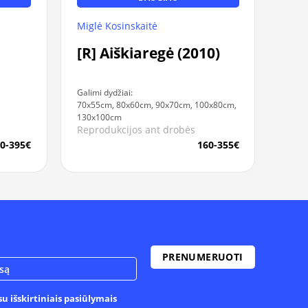
Miglė Kosinskaitė
[R] Aiškiaregė (2010)
Galimi dydžiai:
70x55cm, 80x60cm, 90x70cm, 100x80cm,
130x100cm
Reprodukcijos ant drobės
0-395€
160-355€
u išskirtiniais pasiūlymais