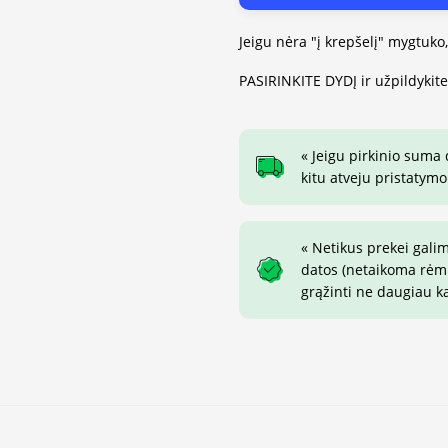
Jeigu nėra "į krepšelį" mygtuko
PASIRINKITE DYDĮ ir užpildykit
« Jeigu pirkinio suma
kitu atveju pristatymo
« Netikus prekei gali
datos (netaikoma rėmin
grąžinti ne daugiau k