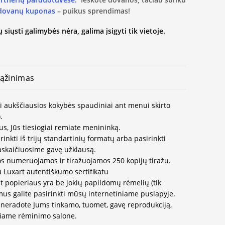
 dovanų kuponas
– puikus sprendimas!
 siųsti galimybės nėra, galima įsigyti tik vietoje.
ąžinimas
ai aukščiausios kokybės spaudiniai ant menui skirto
.
us, Jūs tiesiogiai remiate menininką.
inkti iš trijų standartinių formatų arba pasirinkti
paskaičiuosime gavę užklausą.
os numeruojamos ir tiražuojamos 250 kopijų tiražu.
u Luxart autentiškumo sertifikatu
t popieriaus yra be jokių papildomų rėmelių (tik
us galite pasirinkti mūsų internetiniame puslapyje.
neradote Jums tinkamo, tuomet, gavę reprodukciją,
ausiame rėminimo salone.