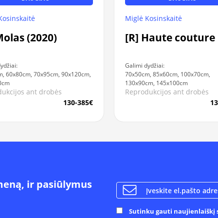
Kosinskaitė
Miglė Kosinskaitė
Molas (2020)
[R] Haute couture
ydžiai:
Galimi dydžiai:
, 60x80cm, 70x95cm, 90x120cm,
70x50cm, 85x60cm, 100x70cm,
0cm
130x90cm, 145x100cm
ukcijos ant drobės
Reprodukcijos ant drobės
130-385€
13
meną, ir pasiūlymus
Sutinku gauti naujienlaiškį s