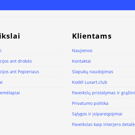
ikslai
Klientams
i
Naujienos
ijos ant drobės
Kontaktai
ijos ant Popieriaus
Slapukų naudojimas
ai
Kodėl Luxart.club
žemėlapiai
Paveikslų pristatymas ir grąži
Privatumo politika
Sąlygos ir įsipareigojimai
Paveikslas kaip interjero detalė