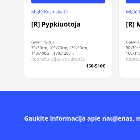
Miglė Kosinskaitė
Miglė 
[R] Pypkiuotoja
[R] 
Galimi dydžiai:
Galimi d
70x50cm, 100x70cm, 130x90cm,
50x70cm
140x100cm, 170x120cm
100x14
Reprodukcijos ant drobės
Reprod
150-510€
Gaukite informacija apie naujienas, 