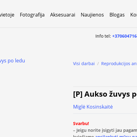
vietoje
Fotografija
Aksesuarai
Naujienos
Blogas
Ko
Info tel:
+370604716
Visi darbai
/
Reprodukcijos an
[P] Aukso žuvys 
Miglė Kosinskaitė
Svarbu!
– Jeigu norite įsigyti jau pag
kviečiame
apsilankyti mūsų p