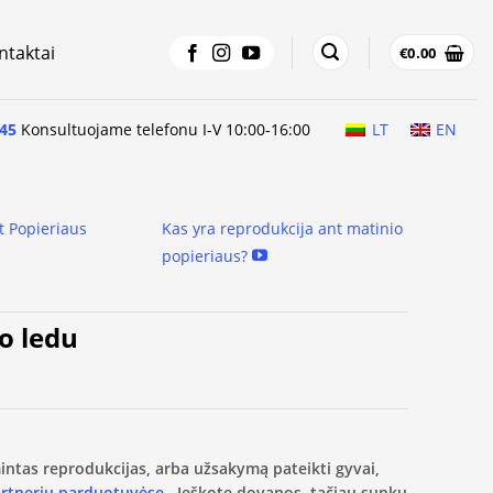
ntaktai
€
0.00
45
Konsultuojame telefonu I-V 10:00-16:00
LT
EN
t Popieriaus
Kas yra reprodukcija ant matinio
popieriaus?
po ledu
amintas reprodukcijas, arba užsakymą pateikti gyvai,
artnerių parduotuvėse.
Ieškote dovanos, tačiau sunku