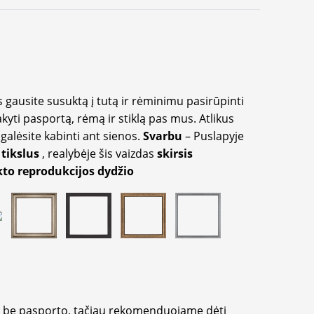
 gausite susuktą į tutą ir rėminimu pasirūpinti
akyti pasportą, rėmą ir stiklą pas mus. Atlikus
galėsite kabinti ant sienos.
Svarbu
– Puslapyje
 tikslus
, realybėje šis vaizdas
skirsis
to reprodukcijos dydžio
ir be pasporto, tačiau rekomenduojame dėti