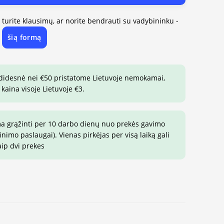
, turite klausimų, ar norite bendrauti su vadybininku -
šią formą
e
 didesnė nei €50 pristatome Lietuvoje nemokamai,
 kaina visoje Lietuvoje €3.
ma grąžinti per 10 darbo dienų nuo prekės gavimo
imo paslaugai). Vienas pirkėjas per visą laiką gali
aip dvi prekes