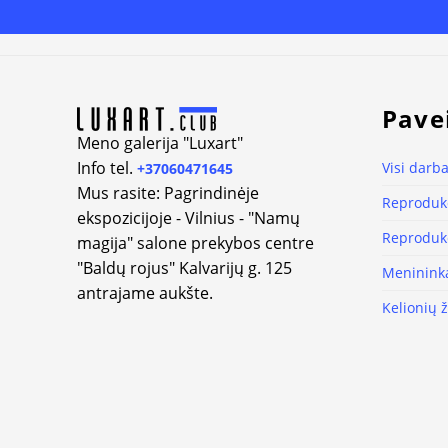
Alternative:
Pave
Meno galerija "Luxart"
Info tel.
Visi darba
+37060471645
Mus rasite: Pagrindinėje
Reprodukc
ekspozicijoje - Vilnius - "Namų
Reprodukc
magija" salone prekybos centre
"Baldų rojus" Kalvarijų g. 125
Meninink
antrajame aukšte.
Kelionių 