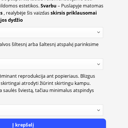
apildomos estetikos.
Svarbu
– Puslapyje matomas
us
, realybėje šis vaizdas
skirsis priklausomai
jos dydžio
lvos šiltesnį arba šaltesnį atspalvį parinksime
rėminant reprodukcija ant popieriaus. Blizgus
i skirtingai atrodyti žiūrint skirtingu kampu.
ia saulės šviestą, tačiau minimalus atspindys
Į krepšelį