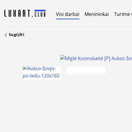
Skip
to
Visi darbai
Menininkai
Turime 
content
Sugrįžti