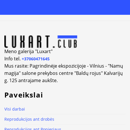
Alternative:
Meno galerija "Luxart"
Info tel.
+37060471645
Mus rasite: Pagrindinėje ekspozicijoje - Vilnius - "Namų
magija" salone prekybos centre "Baldų rojus" Kalvarijų
g. 125 antrajame aukšte.
Paveikslai
Visi darbai
Reprodukcijos ant drobės
Reprodukcijos ant Popieriaus