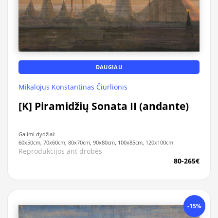
DAUGIAU
Mikalojus Konstantinas Čiurlionis
[K] Piramidžių Sonata II (andante)
Galimi dydžiai:
60x50cm, 70x60cm, 80x70cm, 90x80cm, 100x85cm, 120x100cm
Reprodukcijos ant drobės
80-265€
-15%