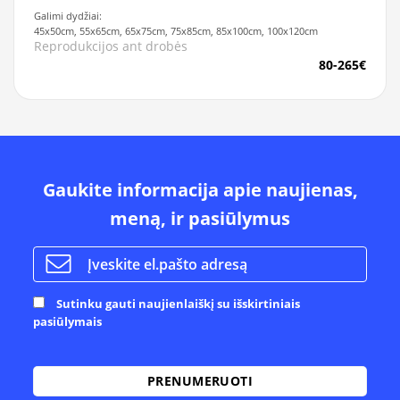
Galimi dydžiai:
45x50cm, 55x65cm, 65x75cm, 75x85cm, 85x100cm, 100x120cm
Reprodukcijos ant drobės
80-265€
Gaukite informacija apie naujienas,
meną, ir pasiūlymus
Sutinku gauti naujienlaiškį su išskirtiniais
pasiūlymais