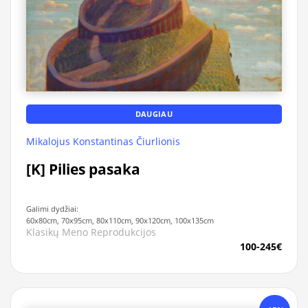
DAUGIAU
Mikalojus Konstantinas Čiurlionis
[K] Pilies pasaka
Galimi dydžiai:
60x80cm, 70x95cm, 80x110cm, 90x120cm, 100x135cm
Klasikų Meno Reprodukcijos
100-245€