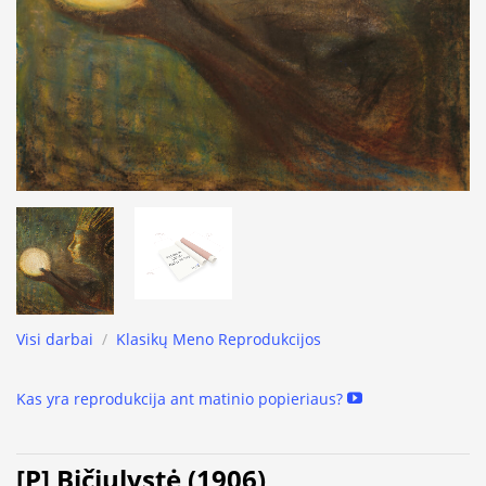
Visi darbai
/
Klasikų Meno Reprodukcijos
Kas yra reprodukcija ant matinio popieriaus?
[P] Bičiulystė (1906)