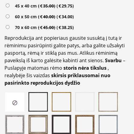
Alternative:
45 x 40 cm
(
€
35.00
)
(
€
29.75
)
60 x 50 cm
(
€
40.00
)
(
€
34.00
)
70 x 60 cm
(
€
45.00
)
(
€
38.25
)
Reprodukcija ant popieriaus gausite susuktą į tutą ir
rėminimu pasirūpinti galite patys, arba galite užsakyti
pasportą, rėmą ir stiklą pas mus. Atlikus rėminimą
paveikslą iš karto galėsite kabinti ant sienos.
Svarbu
–
Puslapyje matomas rėmo
storis nėra tikslus
,
realybėje šis vaizdas
skirsis priklausomai nuo
pasirinkto reprodukcijos dydžio