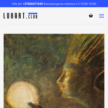
Skip
Info tel:
+37060471645
Konsultuojame telefonu I-V 10:00-16:00
to
content