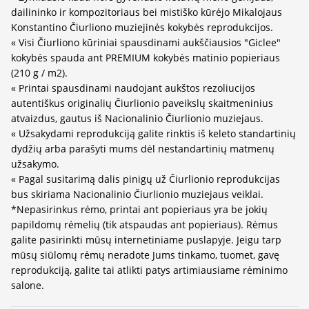
dailininko ir kompozitoriaus bei mistiško kūrėjo Mikalojaus
Konstantino Čiurliono muziejinės kokybės reprodukcijos.
« Visi Čiurliono kūriniai spausdinami aukščiausios "Giclee"
kokybės spauda ant PREMIUM kokybės matinio popieriaus
(210 g / m2).
« Printai spausdinami naudojant aukštos rezoliucijos
autentiškus originalių Čiurlionio paveikslų skaitmeninius
atvaizdus, gautus iš Nacionalinio Čiurlionio muziejaus.
« Užsakydami reprodukciją galite rinktis iš keleto standartinių
dydžių arba parašyti mums dėl nestandartinių matmenų
užsakymo.
« Pagal susitarimą dalis pinigų už Čiurlionio reprodukcijas
bus skiriama Nacionalinio Čiurlionio muziejaus veiklai.
*Nepasirinkus rėmo, printai ant popieriaus yra be jokių
papildomų rėmelių (tik atspaudas ant popieriaus). Rėmus
galite pasirinkti mūsų internetiniame puslapyje. Jeigu tarp
mūsų siūlomų rėmų neradote Jums tinkamo, tuomet, gavę
reprodukciją, galite tai atlikti patys artimiausiame rėminimo
salone.