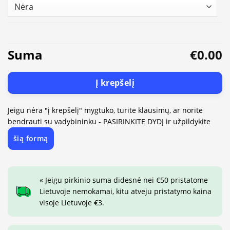
Suma
€0.00
Į krepšelį
Jeigu nėra "į krepšelį" mygtuko, turite klausimų, ar norite
bendrauti su vadybininku - PASIRINKITE DYDĮ ir užpildykite
šią formą
« Jeigu pirkinio suma didesnė nei €50 pristatome
Lietuvoje nemokamai, kitu atveju pristatymo kaina
visoje Lietuvoje €3.