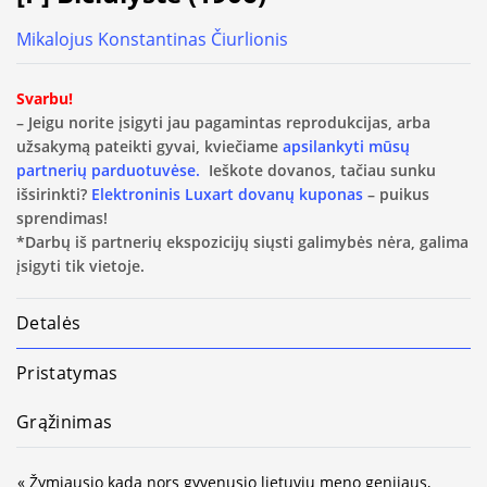
Mikalojus Konstantinas Čiurlionis
Svarbu!
– Jeigu norite įsigyti jau pagamintas reprodukcijas, arba
užsakymą pateikti gyvai, kviečiame
apsilankyti mūsų
partnerių parduotuvėse.
Ieškote dovanos, tačiau sunku
išsirinkti?
Elektroninis Luxart dovanų kuponas
– puikus
sprendimas!
*Darbų iš partnerių ekspozicijų siųsti galimybės nėra, galima
įsigyti tik vietoje.
Detalės
Pristatymas
Grąžinimas
« Žymiausio kada nors gyvenusio lietuvių meno genijaus,