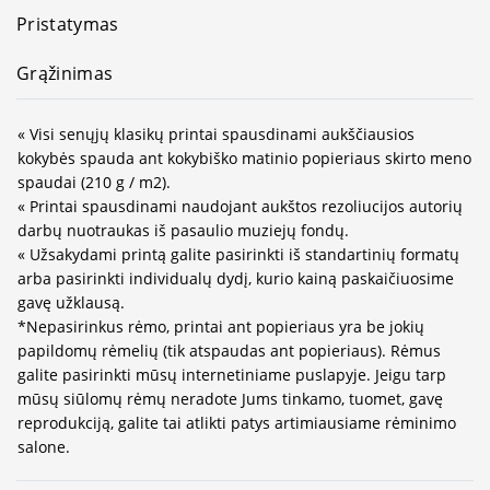
Pristatymas
Grąžinimas
« Visi senųjų klasikų printai spausdinami aukščiausios
kokybės spauda ant kokybiško matinio popieriaus skirto meno
spaudai (210 g / m2).
« Printai spausdinami naudojant aukštos rezoliucijos autorių
darbų nuotraukas iš pasaulio muziejų fondų.
« Užsakydami printą galite pasirinkti iš standartinių formatų
arba pasirinkti individualų dydį, kurio kainą paskaičiuosime
gavę užklausą.
*Nepasirinkus rėmo, printai ant popieriaus yra be jokių
papildomų rėmelių (tik atspaudas ant popieriaus). Rėmus
galite pasirinkti mūsų internetiniame puslapyje. Jeigu tarp
mūsų siūlomų rėmų neradote Jums tinkamo, tuomet, gavę
reprodukciją, galite tai atlikti patys artimiausiame rėminimo
salone.