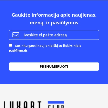
Gaukite informacija apie naujienas,
meną, ir pasiūlymus
Sutinku gauti naujienlaiškį su išskirtiniais
pasiūlymais
Alternative: