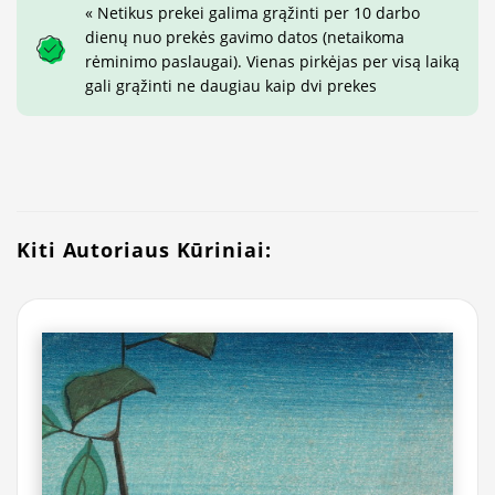
« Netikus prekei galima grąžinti per 10 darbo
dienų nuo prekės gavimo datos (netaikoma
rėminimo paslaugai). Vienas pirkėjas per visą laiką
gali grąžinti ne daugiau kaip dvi prekes
Kiti Autoriaus Kūriniai: