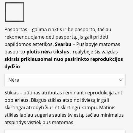
Pasportas – galima rinktis ir be pasporto, tačiau
rekomenduojame dėti pasportą, jis gali pridėti
papildomos estetikos.
Svarbu
– Puslapyje matomas
pasporto
plotis nėra tikslus
, realybėje šis vaizdas
skirsis priklausomai nuo pasirinkto reprodukcijos
dydžio
Stiklas – būtinas atributas rėminant reprodukcija ant
popieriaus. Blizgus stiklas atspindi šviesą ir gali
skirtingai atrodyti žiūrint skirtingu kampu. Matinis
stiklas labiau sugeria saulės šviestą, tačiau minimalus
atspindys vistiek bus matomas.