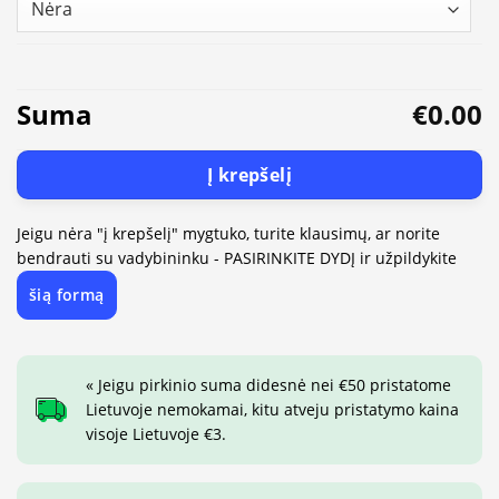
Suma
€0.00
Į krepšelį
Jeigu nėra "į krepšelį" mygtuko, turite klausimų, ar norite
bendrauti su vadybininku - PASIRINKITE DYDĮ ir užpildykite
šią formą
« Jeigu pirkinio suma didesnė nei €50 pristatome
Lietuvoje nemokamai, kitu atveju pristatymo kaina
visoje Lietuvoje €3.