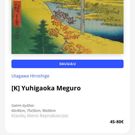
DAUGIAU
Utagawa Hiroshige
[K] Yuhigaoka Meguro
Galimi dydžiai:
60x40cm, 75x50cm, 90x60cm
Klasikų Meno Reprodukcijos
45-80€