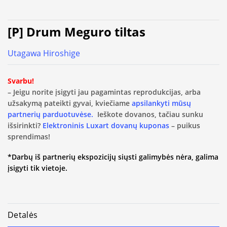
[P] Drum Meguro tiltas
Utagawa Hiroshige
Svarbu!
– Jeigu norite įsigyti jau pagamintas reprodukcijas, arba
užsakymą pateikti gyvai, kviečiame
apsilankyti mūsų
partnerių parduotuvėse.
Ieškote dovanos, tačiau sunku
išsirinkti?
Elektroninis Luxart dovanų kuponas
– puikus
sprendimas!
*Darbų iš partnerių ekspozicijų siųsti galimybės nėra, galima
įsigyti tik vietoje.
Detalės