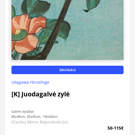
DAUGIAU
Utagawa Hiroshige
[K] Juodagalvė zylė
Galimi dydžiai:
85x40cm, 95x45cm, 130x60cm
Klasikų Meno Reprodukcijos
50-115€