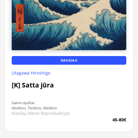
DAUGIAU
Utagawa Hiroshige
[K] Satta jūra
Galimi dydžiai:
60x40cm, 75x50cm, 90x60cm
Klasikų Meno Reprodukcijos
45-80€