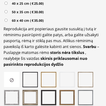
Alternative:
40 x 25 cm (
€
25.00
)
50 x 35 cm (
€
30.00
)
60 x 40 cm (
€
35.00
)
Reprodukcija ant popieriaus gausite susuktą į tutą ir
rėminimu pasirūpinti galite patys, arba galite užsakyti
pasportą, rėmą ir stiklą pas mus. Atlikus rėminimą
paveikslą iš karto galėsite kabinti ant sienos.
Svarbu
–
Puslapyje matomas rėmo
storis nėra tikslus
,
realybėje šis vaizdas
skirsis priklausomai nuo
pasirinkto reprodukcijos dydžio