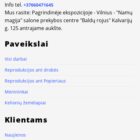
Info tel.
+37060471645
Mus rasite: Pagrindinėje ekspozicijoje - Vilnius - "Namų
magija" salone prekybos centre "Baldų rojus" Kalvarijų
g. 125 antrajame aukšte.
Paveikslai
Visi darbai
Reprodukcijos ant drobės
Reprodukcijos ant Popieriaus
Menininkai
Kelionių žemėlapiai
Klientams
Naujienos