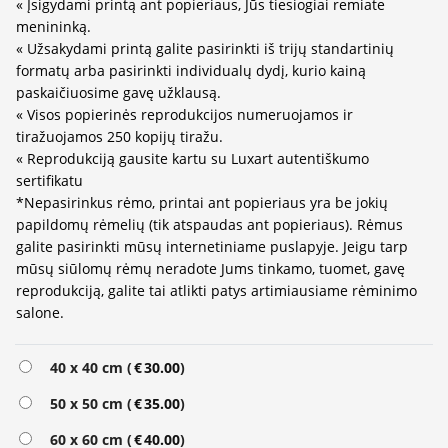
« Įsigydami printą ant popieriaus, Jūs tiesiogiai remiate
menininką.
« Užsakydami printą galite pasirinkti iš trijų standartinių
formatų arba pasirinkti individualų dydį, kurio kainą
paskaičiuosime gavę užklausą.
« Visos popierinės reprodukcijos numeruojamos ir
tiražuojamos 250 kopijų tiražu.
« Reprodukciją gausite kartu su Luxart autentiškumo
sertifikatu
*Nepasirinkus rėmo, printai ant popieriaus yra be jokių
papildomų rėmelių (tik atspaudas ant popieriaus). Rėmus
galite pasirinkti mūsų internetiniame puslapyje. Jeigu tarp
mūsų siūlomų rėmų neradote Jums tinkamo, tuomet, gavę
reprodukciją, galite tai atlikti patys artimiausiame rėminimo
salone.
Alternative:
40 x 40 cm (
€
30.00
)
50 x 50 cm (
€
35.00
)
60 x 60 cm (
€
40.00
)