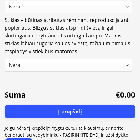
Stiklas – būtinas atributas rėminant reprodukcija ant
popieriaus. Blizgus stiklas atspindi šviesą ir gali
skirtingai atrodyti žiūrint skirtingu kampu. Matinis
stiklas labiau sugeria saulės šviestą, tačiau minimalus
atspindys vistiek bus matomas.
Suma
€0.00
Į krepšelį
Jeigu nėra "į krepšelį" mygtuko, turite klausimų, ar norite
bendrauti su vadybininku - PASIRINKITE DYDĮ ir užpildykite