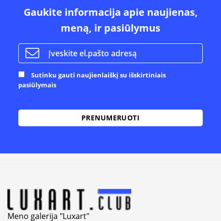
Gaukite informacija apie naujienas,
meną, ir pasiūlymus
Sutinku gauti naujienlaiškį su išskirtiniais
pasiūlymais
Alternative:
Meno galerija "Luxart"