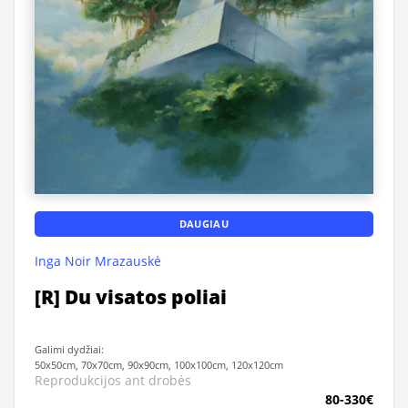
DAUGIAU
Inga Noir Mrazauskė
[R] Du visatos poliai
Galimi dydžiai:
50x50cm, 70x70cm, 90x90cm, 100x100cm, 120x120cm
Reprodukcijos ant drobės
80-330€