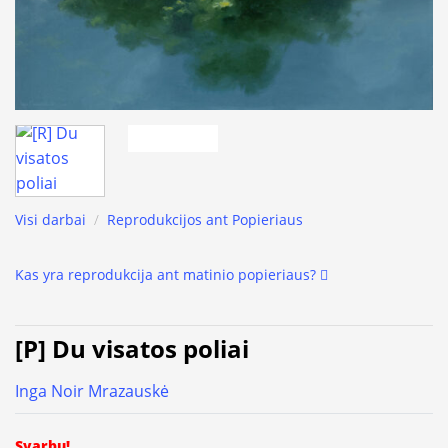
Visi darbai
/
Reprodukcijos ant Popieriaus
Kas yra reprodukcija ant matinio popieriaus?
[P] Du visatos poliai
Inga Noir Mrazauskė
Svarbu!