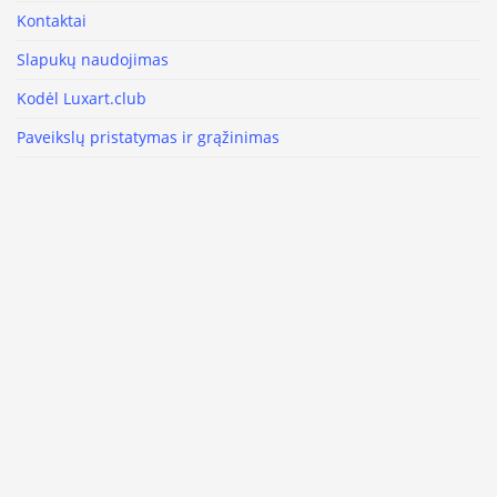
Kontaktai
Slapukų naudojimas
Kodėl Luxart.club
Paveikslų pristatymas ir grąžinimas
Privatumo politika
Sąlygos ir įsipareigojimai
Paveikslas kaip interjero detalė
Sekite mus
Facebook
Instagram
Youtube