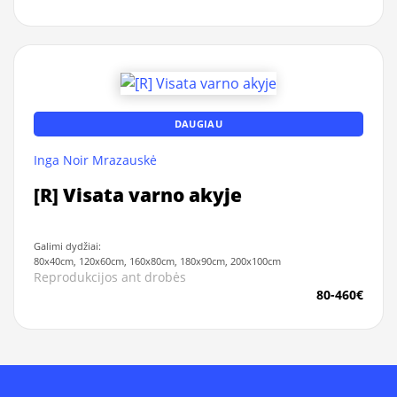
DAUGIAU
Inga Noir Mrazauskė
[R] Visata varno akyje
Galimi dydžiai:
80x40cm, 120x60cm, 160x80cm, 180x90cm, 200x100cm
Reprodukcijos ant drobės
80-460€