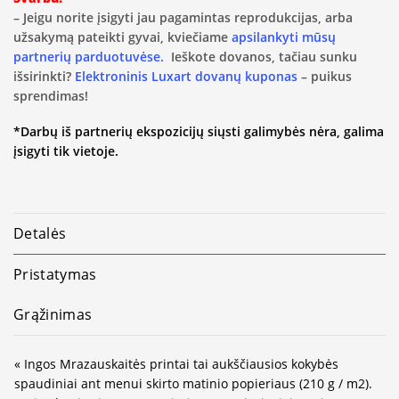
– Jeigu norite įsigyti jau pagamintas reprodukcijas, arba
užsakymą pateikti gyvai, kviečiame
apsilankyti mūsų
partnerių parduotuvėse.
Ieškote dovanos, tačiau sunku
išsirinkti?
Elektroninis Luxart dovanų kuponas
– puikus
sprendimas!
*Darbų iš partnerių ekspozicijų siųsti galimybės nėra, galima
įsigyti tik vietoje.
Detalės
Pristatymas
Grąžinimas
« Ingos Mrazauskaitės printai tai aukščiausios kokybės
spaudiniai ant menui skirto matinio popieriaus (210 g / m2).