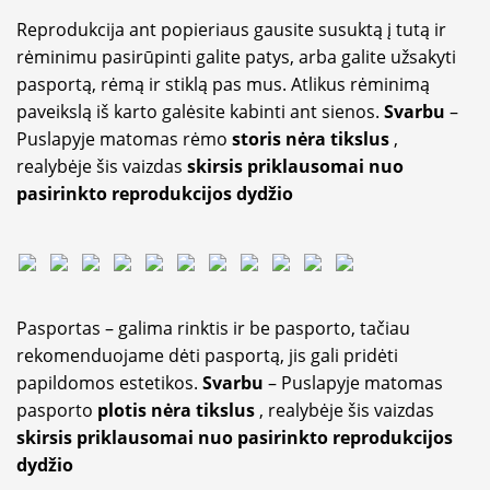
Reprodukcija ant popieriaus gausite susuktą į tutą ir
rėminimu pasirūpinti galite patys, arba galite užsakyti
pasportą, rėmą ir stiklą pas mus. Atlikus rėminimą
paveikslą iš karto galėsite kabinti ant sienos.
Svarbu
–
Puslapyje matomas rėmo
storis nėra tikslus
,
realybėje šis vaizdas
skirsis priklausomai nuo
pasirinkto reprodukcijos dydžio
Pasportas – galima rinktis ir be pasporto, tačiau
rekomenduojame dėti pasportą, jis gali pridėti
papildomos estetikos.
Svarbu
– Puslapyje matomas
pasporto
plotis nėra tikslus
, realybėje šis vaizdas
skirsis priklausomai nuo pasirinkto reprodukcijos
dydžio