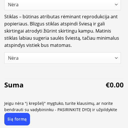
Stiklas – būtinas atributas rėminant reprodukcija ant
popieriaus. Blizgus stiklas atspindi šviesą ir gali
skirtingai atrodyti žiūrint skirtingu kampu. Matinis
stiklas labiau sugeria saulės šviestą, tačiau minimalus
atspindys vistiek bus matomas.
Suma
€0.00
Jeigu nėra "į krepšelį" mygtuko, turite klausimų, ar norite
bendrauti su vadybininku - PASIRINKITE DYDĮ ir užpildykite
šią formą