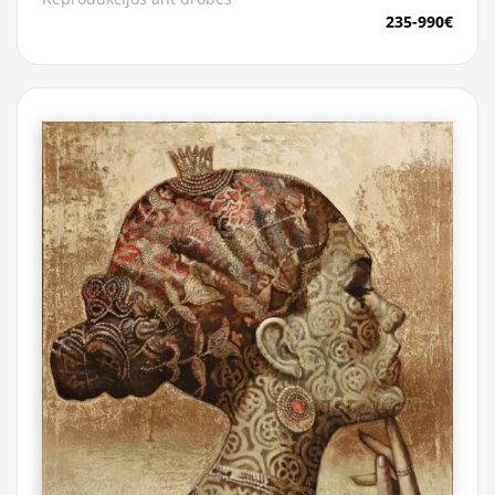
235-990€