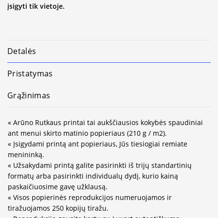
įsigyti tik vietoje.
Detalės
Pristatymas
Grąžinimas
« Arūno Rutkaus printai tai aukščiausios kokybės spaudiniai
ant menui skirto matinio popieriaus (210 g / m2).
« Įsigydami printą ant popieriaus, Jūs tiesiogiai remiate
menininką.
« Užsakydami printą galite pasirinkti iš trijų standartinių
formatų arba pasirinkti individualų dydį, kurio kainą
paskaičiuosime gavę užklausą.
« Visos popierinės reprodukcijos numeruojamos ir
tiražuojamos 250 kopijų tiražu.