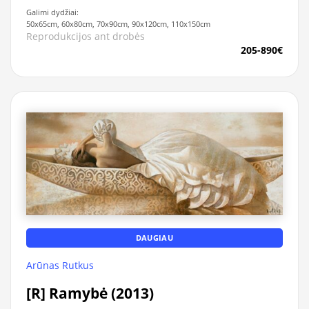
Galimi dydžiai:
50x65cm, 60x80cm, 70x90cm, 90x120cm, 110x150cm
Reprodukcijos ant drobės
205-890€
DAUGIAU
Arūnas Rutkus
[R] Ramybė (2013)