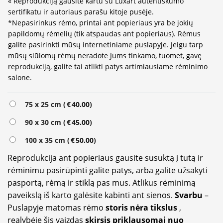
« Reprodukciją gausite kartu su Luxart autentiškumo
sertifikatu ir autoriaus parašu kitoje pusėje.
*Nepasirinkus rėmo, printai ant popieriaus yra be jokių
papildomų rėmelių (tik atspaudas ant popieriaus). Rėmus
galite pasirinkti mūsų internetiniame puslapyje. Jeigu tarp
mūsų siūlomų rėmų neradote Jums tinkamo, tuomet, gavę
reprodukciją, galite tai atlikti patys artimiausiame rėminimo
salone.
Alternative:
75 x 25 cm (
€
40.00
)
90 x 30 cm (
€
45.00
)
100 x 35 cm (
€
50.00
)
Reprodukcija ant popieriaus gausite susuktą į tutą ir
rėminimu pasirūpinti galite patys, arba galite užsakyti
pasportą, rėmą ir stiklą pas mus. Atlikus rėminimą
paveikslą iš karto galėsite kabinti ant sienos.
Svarbu
–
Puslapyje matomas rėmo
storis nėra tikslus
,
realybėje šis vaizdas
skirsis priklausomai nuo