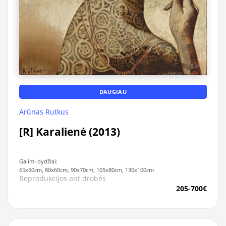
DAUGIAU
Arūnas Rutkus
[R] Karalienė (2013)
Galimi dydžiai:
65x50cm, 80x60cm, 90x70cm, 105x80cm, 130x100cm
Reprodukcijos ant drobės
205-700€