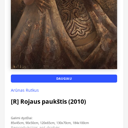
DAUGIAU
Arūnas Rutkus
[R] Rojaus paukštis (2010)
Galimi dydžiai:
85x45cm, 90x50cm, 120x65cm, 130x70cm, 184x100cm
Reprodukcijos ant drobės