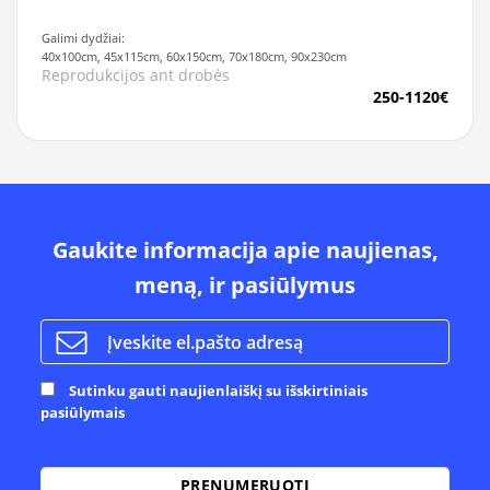
Galimi dydžiai:
40x100cm, 45x115cm, 60x150cm, 70x180cm, 90x230cm
Reprodukcijos ant drobės
250-1120€
Gaukite informacija apie naujienas,
meną, ir pasiūlymus
Sutinku gauti naujienlaiškį su išskirtiniais
pasiūlymais