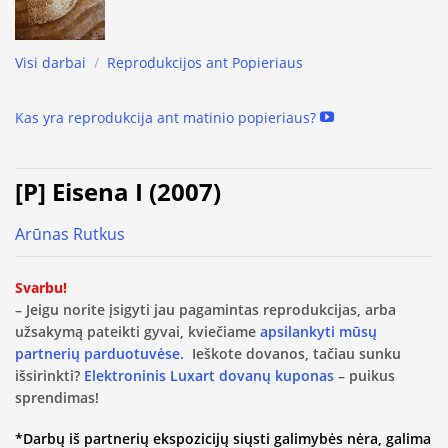
Visi darbai
/
Reprodukcijos ant Popieriaus
Kas yra reprodukcija ant matinio popieriaus?
[P] Eisena I (2007)
Arūnas Rutkus
Svarbu!
– Jeigu norite įsigyti jau pagamintas reprodukcijas, arba
užsakymą pateikti gyvai, kviečiame
apsilankyti mūsų
partnerių parduotuvėse.
Ieškote dovanos, tačiau sunku
išsirinkti?
Elektroninis Luxart dovanų kuponas
– puikus
sprendimas!
*Darbų iš partnerių ekspozicijų siųsti galimybės nėra, galima