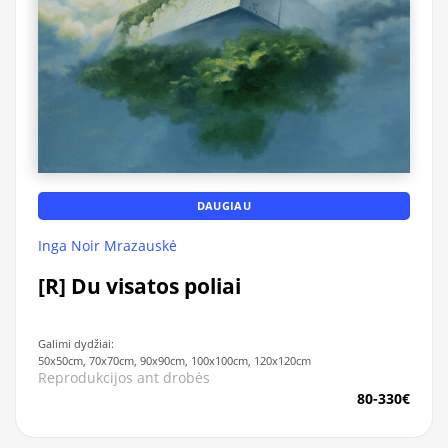
DAUGIAU
Inga Noir Mrazauskė
[R] Du visatos poliai
Galimi dydžiai:
50x50cm, 70x70cm, 90x90cm, 100x100cm, 120x120cm
Reprodukcijos ant drobės
80-330€