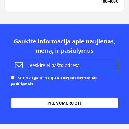
80-460€
Gaukite informacija apie naujienas,
meną, ir pasiūlymus
Sutinku gauti naujienlaiškį su išskirtiniais
pasiūlymais
Alternative: