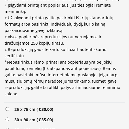
« Įsigydami printą ant popieriaus, Jūs tiesiogiai remiate
menininką.
« Užsakydami printą galite pasirinkti iš trijų standartinių
formatų arba pasirinkti individualų dydį, kurio kainą
paskaičiuosime gavę užklausą.
« Visos popierinės reprodukcijos numeruojamos ir
tiražuojamos 250 kopijų tiražu.
« Reprodukciją gausite kartu su Luxart autentiškumo
sertifikatu
*Nepasirinkus rėmo, printai ant popieriaus yra be jokių
papildomų rėmelių (tik atspaudas ant popieriaus). Rėmus
galite pasirinkti mūsų internetiniame puslapyje. Jeigu tarp
mūsų siūlomų rėmų neradote Jums tinkamo, tuomet, gavę
reprodukciją, galite tai atlikti patys artimiausiame rėminimo
salone.
Alternative:
25 x 75 cm (
€
30.00
)
30 x 90 cm (
€
35.00
)