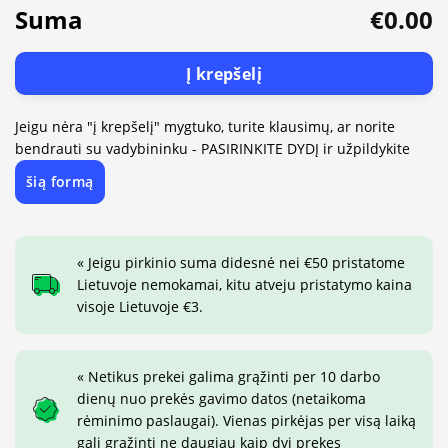
Suma
€0.00
Į krepšelį
Jeigu nėra "į krepšelį" mygtuko, turite klausimų, ar norite
bendrauti su vadybininku - PASIRINKITE DYDĮ ir užpildykite
šią formą
« Jeigu pirkinio suma didesnė nei €50 pristatome
Lietuvoje nemokamai, kitu atveju pristatymo kaina
visoje Lietuvoje €3.
« Netikus prekei galima grąžinti per 10 darbo
dienų nuo prekės gavimo datos (netaikoma
rėminimo paslaugai). Vienas pirkėjas per visą laiką
gali grąžinti ne daugiau kaip dvi prekes