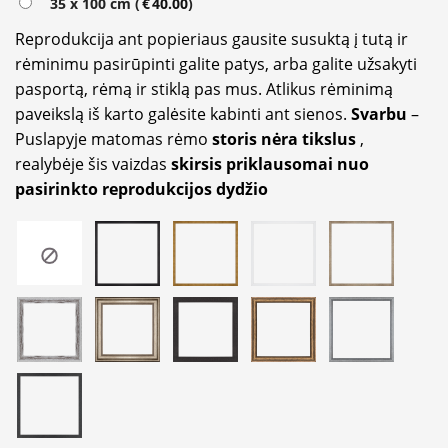
35 x 100 cm (
€
40.00
)
Reprodukcija ant popieriaus gausite susuktą į tutą ir
rėminimu pasirūpinti galite patys, arba galite užsakyti
pasportą, rėmą ir stiklą pas mus. Atlikus rėminimą
paveikslą iš karto galėsite kabinti ant sienos.
Svarbu
–
Puslapyje matomas rėmo
storis nėra tikslus
,
realybėje šis vaizdas
skirsis priklausomai nuo
pasirinkto reprodukcijos dydžio