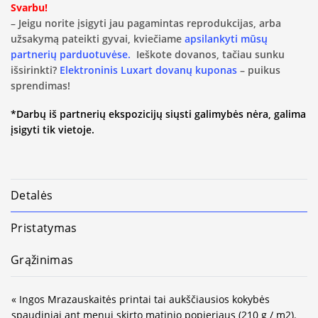
Svarbu!
– Jeigu norite įsigyti jau pagamintas reprodukcijas, arba
užsakymą pateikti gyvai, kviečiame
apsilankyti mūsų
partnerių parduotuvėse.
Ieškote dovanos, tačiau sunku
išsirinkti?
Elektroninis Luxart dovanų kuponas
– puikus
sprendimas!
*Darbų iš partnerių ekspozicijų siųsti galimybės nėra, galima
įsigyti tik vietoje.
Detalės
Pristatymas
Grąžinimas
« Ingos Mrazauskaitės printai tai aukščiausios kokybės
spaudiniai ant menui skirto matinio popieriaus (210 g / m2).