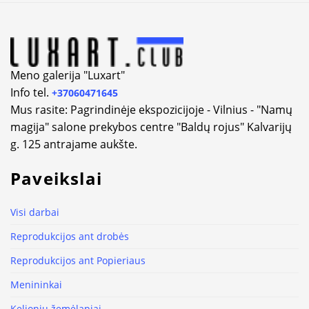
Meno galerija "Luxart"
Info tel.
+37060471645
Mus rasite: Pagrindinėje ekspozicijoje - Vilnius - "Namų
magija" salone prekybos centre "Baldų rojus" Kalvarijų
g. 125 antrajame aukšte.
Paveikslai
Visi darbai
Reprodukcijos ant drobės
Reprodukcijos ant Popieriaus
Menininkai
Kelionių žemėlapiai