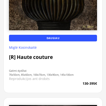
DAUGIAU
Miglė Kosinskaitė
[R] Haute couture
Galimi dydžiai:
70x50cm, 85x60cm, 100x70cm, 130x90cm, 145x100cm
Reprodukcijos ant drobės
130-395€