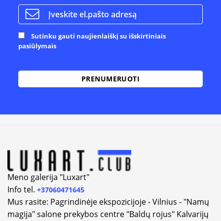
Sutinku gauti naujienlaiškį su išskirtiniais
pasiūlymais
Alternative:
Meno galerija "Luxart"
Info tel.
+37060471645
Mus rasite: Pagrindinėje ekspozicijoje - Vilnius - "Namų
magija" salone prekybos centre "Baldų rojus" Kalvarijų