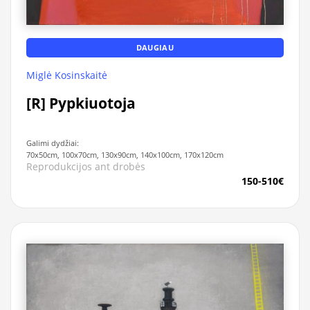
DAUGIAU
Miglė Kosinskaitė
[R] Pypkiuotoja
Galimi dydžiai:
70x50cm, 100x70cm, 130x90cm, 140x100cm, 170x120cm
Reprodukcijos ant drobės
150-510€