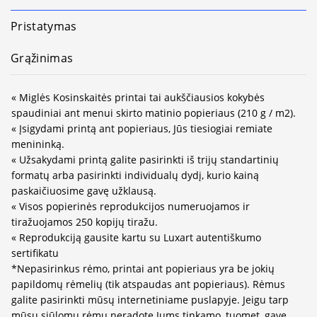
Pristatymas
Grąžinimas
« Miglės Kosinskaitės printai tai aukščiausios kokybės
spaudiniai ant menui skirto matinio popieriaus (210 g / m2).
« Įsigydami printą ant popieriaus, Jūs tiesiogiai remiate
menininką.
« Užsakydami printą galite pasirinkti iš trijų standartinių
formatų arba pasirinkti individualų dydį, kurio kainą
paskaičiuosime gavę užklausą.
« Visos popierinės reprodukcijos numeruojamos ir
tiražuojamos 250 kopijų tiražu.
« Reprodukciją gausite kartu su Luxart autentiškumo
sertifikatu
*Nepasirinkus rėmo, printai ant popieriaus yra be jokių
papildomų rėmelių (tik atspaudas ant popieriaus). Rėmus
galite pasirinkti mūsų internetiniame puslapyje. Jeigu tarp
mūsų siūlomų rėmų neradote Jums tinkamo, tuomet, gavę