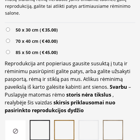
reprodukciją, galite tai atlikti patys artimiausiame rėminimo
salone.
Alternative:
50 x 30 cm (
€
35.00
)
70 x 40 cm (
€
40.00
)
85 x 50 cm (
€
45.00
)
Reprodukcija ant popieriaus gausite susuktą į tutą ir
rėminimu pasirūpinti galite patys, arba galite užsakyti
pasportą, rėmą ir stiklą pas mus. Atlikus rėminimą
paveikslą iš karto galėsite kabinti ant sienos.
Svarbu
–
Puslapyje matomas rėmo
storis nėra tikslus
,
realybėje šis vaizdas
skirsis priklausomai nuo
pasirinkto reprodukcijos dydžio