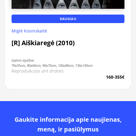
DAUGIAU
Miglė Kosinskaitė
[R] Aiškiaregė (2010)
Galimi dydžiai:
70x55cm, 80x60cm, 90x70cm, 100x80cm, 130x100cm
Reprodukcijos ant drobės
160-355€
Gaukite informacija apie naujienas,
meną, ir pasiūlymus