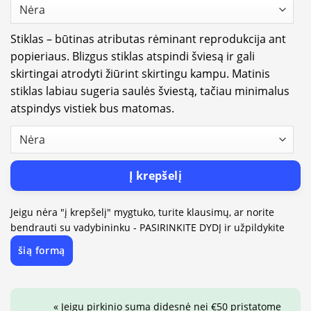
Stiklas – būtinas atributas rėminant reprodukcija ant
popieriaus. Blizgus stiklas atspindi šviesą ir gali
skirtingai atrodyti žiūrint skirtingu kampu. Matinis
stiklas labiau sugeria saulės šviestą, tačiau minimalus
atspindys vistiek bus matomas.
Į krepšelį
Jeigu nėra "į krepšelį" mygtuko, turite klausimų, ar norite
bendrauti su vadybininku - PASIRINKITE DYDĮ ir užpildykite
šią formą
« Jeigu pirkinio suma didesnė nei €50 pristatome