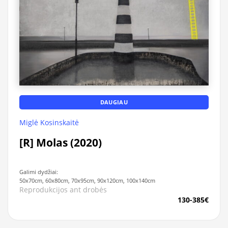
DAUGIAU
Miglė Kosinskaitė
[R] Molas (2020)
Galimi dydžiai:
50x70cm, 60x80cm, 70x95cm, 90x120cm, 100x140cm
Reprodukcijos ant drobės
130-385€