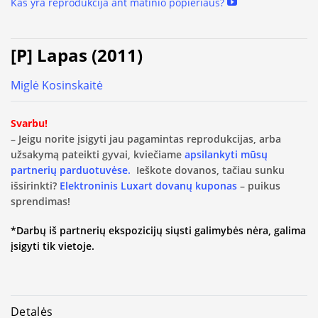
Kas yra reprodukcija ant matinio popieriaus?
[P] Lapas (2011)
Miglė Kosinskaitė
Svarbu!
– Jeigu norite įsigyti jau pagamintas reprodukcijas, arba
užsakymą pateikti gyvai, kviečiame
apsilankyti mūsų
partnerių parduotuvėse.
Ieškote dovanos, tačiau sunku
išsirinkti?
Elektroninis Luxart dovanų kuponas
– puikus
sprendimas!
*Darbų iš partnerių ekspozicijų siųsti galimybės nėra, galima
įsigyti tik vietoje.
Detalės