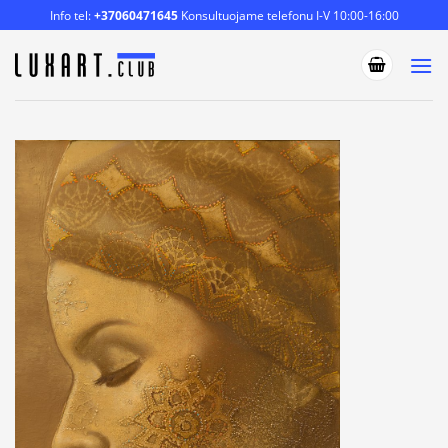
Skip
Info tel:
+37060471645
Konsultuojame telefonu I-V 10:00-16:00
to
content