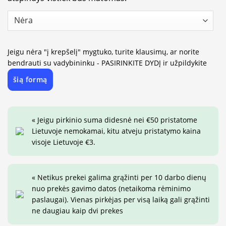
Jeigu nėra "į krepšelį" mygtuko, turite klausimų, ar norite
bendrauti su vadybininku - PASIRINKITE DYDĮ ir užpildykite
šią formą
« Jeigu pirkinio suma didesnė nei €50 pristatome
Lietuvoje nemokamai, kitu atveju pristatymo kaina
visoje Lietuvoje €3.
« Netikus prekei galima grąžinti per 10 darbo dienų
nuo prekės gavimo datos (netaikoma rėminimo
paslaugai). Vienas pirkėjas per visą laiką gali grąžinti
ne daugiau kaip dvi prekes