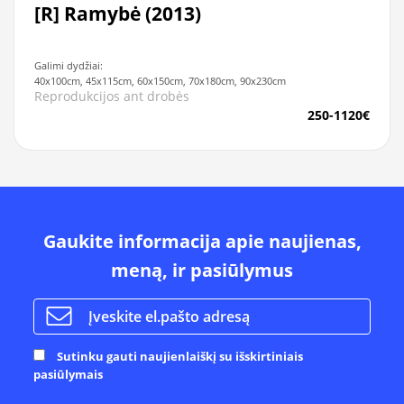
[R] Ramybė (2013)
Galimi dydžiai:
40x100cm, 45x115cm, 60x150cm, 70x180cm, 90x230cm
Reprodukcijos ant drobės
250-1120€
Gaukite informacija apie naujienas,
meną, ir pasiūlymus
Sutinku gauti naujienlaiškį su išskirtiniais
pasiūlymais