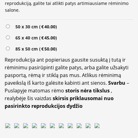
reprodukciją, galite tai atlikti patys artimiausiame rėminimo
salone.
50 x 30 cm (
€
40.00
)
65 x 40 cm (
€
45.00
)
85 x 50 cm (
€
50.00
)
Reprodukcija ant popieriaus gausite susuktą į tutą ir
rėminimu pasirūpinti galite patys, arba galite užsakyti
pasportą, rėmą ir stiklą pas mus. Atlikus rėminimą
paveikslą iš karto galėsite kabinti ant sienos.
Svarbu
–
Puslapyje matomas rėmo
storis nėra tikslus
,
realybėje šis vaizdas
skirsis priklausomai nuo
pasirinkto reprodukcijos dydžio