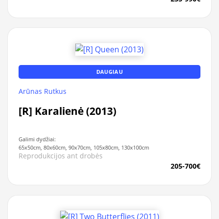
DAUGIAU
Arūnas Rutkus
[R] Karalienė (2013)
Galimi dydžiai:
65x50cm, 80x60cm, 90x70cm, 105x80cm, 130x100cm
Reprodukcijos ant drobės
205-700€