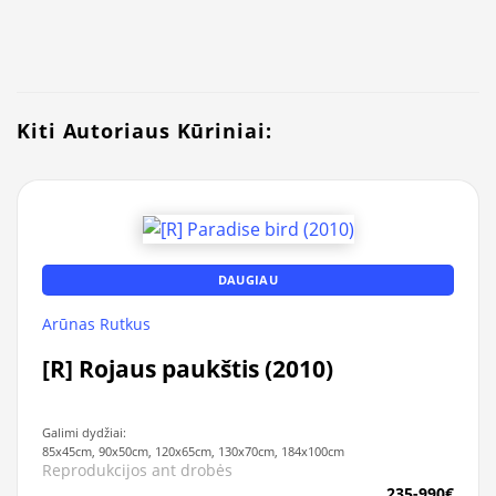
Kiti Autoriaus Kūriniai:
DAUGIAU
Arūnas Rutkus
[R] Rojaus paukštis (2010)
Galimi dydžiai:
85x45cm, 90x50cm, 120x65cm, 130x70cm, 184x100cm
Reprodukcijos ant drobės
235-990€