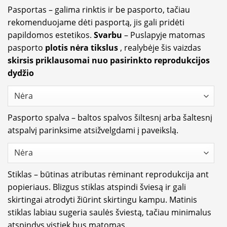
Pasportas – galima rinktis ir be pasporto, tačiau
rekomenduojame dėti pasportą, jis gali pridėti
papildomos estetikos.
Svarbu
– Puslapyje matomas
pasporto
plotis nėra tikslus
, realybėje šis vaizdas
skirsis priklausomai nuo pasirinkto reprodukcijos
dydžio
Pasporto spalva – baltos spalvos šiltesnį arba šaltesnį
atspalvį parinksime atsižvelgdami į paveikslą.
Stiklas – būtinas atributas rėminant reprodukcija ant
popieriaus. Blizgus stiklas atspindi šviesą ir gali
skirtingai atrodyti žiūrint skirtingu kampu. Matinis
stiklas labiau sugeria saulės šviestą, tačiau minimalus
atspindys vistiek bus matomas.