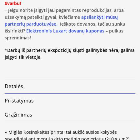
Svarbu!
– Jeigu norite įsigyti jau pagamintas reprodukcijas, arba
užsakymą pateikti gyvai, kviečiame
apsilankyti mūsų
partnerių parduotuvėse.
Ieškote dovanos, tačiau sunku
išsirinkti?
Elektroninis Luxart dovanų kuponas
– puikus
sprendimas!
*Darbų iš partnerių ekspozicijų siųsti galimybės nėra, galima
įsigyti tik vietoje.
Detalės
Pristatymas
Grąžinimas
« Miglės Kosinskaitės printai tai aukščiausios kokybės
spaudiniai ant menui skirto matinio popieriaus (210 g / m2).