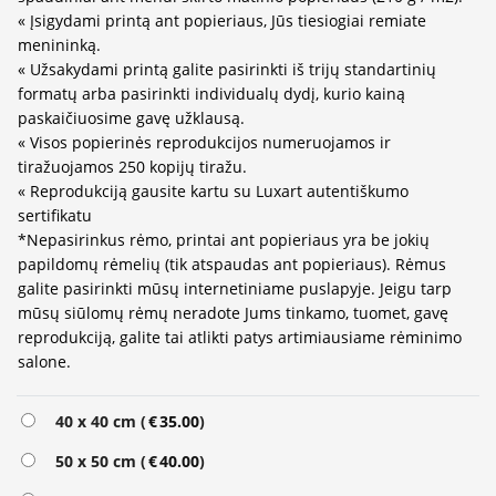
« Įsigydami printą ant popieriaus, Jūs tiesiogiai remiate
menininką.
« Užsakydami printą galite pasirinkti iš trijų standartinių
formatų arba pasirinkti individualų dydį, kurio kainą
paskaičiuosime gavę užklausą.
« Visos popierinės reprodukcijos numeruojamos ir
tiražuojamos 250 kopijų tiražu.
« Reprodukciją gausite kartu su Luxart autentiškumo
sertifikatu
*Nepasirinkus rėmo, printai ant popieriaus yra be jokių
papildomų rėmelių (tik atspaudas ant popieriaus). Rėmus
galite pasirinkti mūsų internetiniame puslapyje. Jeigu tarp
mūsų siūlomų rėmų neradote Jums tinkamo, tuomet, gavę
reprodukciją, galite tai atlikti patys artimiausiame rėminimo
salone.
Alternative:
40 x 40 cm (
€
35.00
)
50 x 50 cm (
€
40.00
)