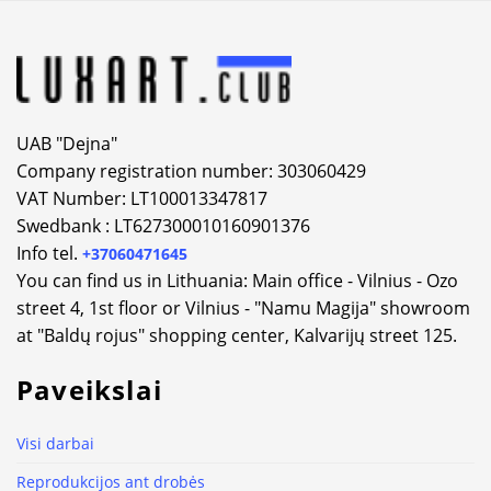
UAB "Dejna"
Company registration number: 303060429
VAT Number: LT100013347817
Swedbank : LT627300010160901376
Info tel.
+37060471645
You can find us in Lithuania: Main office - Vilnius - Ozo
street 4, 1st floor or Vilnius - "Namu Magija" showroom
at "Baldų rojus" shopping center, Kalvarijų street 125.
Paveikslai
Visi darbai
Reprodukcijos ant drobės