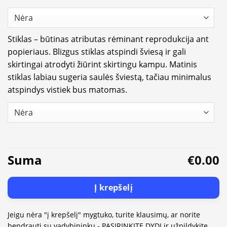
Stiklas – būtinas atributas rėminant reprodukcija ant
popieriaus. Blizgus stiklas atspindi šviesą ir gali
skirtingai atrodyti žiūrint skirtingu kampu. Matinis
stiklas labiau sugeria saulės šviestą, tačiau minimalus
atspindys vistiek bus matomas.
Suma
€0.00
Į krepšelį
Jeigu nėra "į krepšelį" mygtuko, turite klausimų, ar norite
bendrauti su vadybininku - PASIRINKITE DYDĮ ir užpildykite