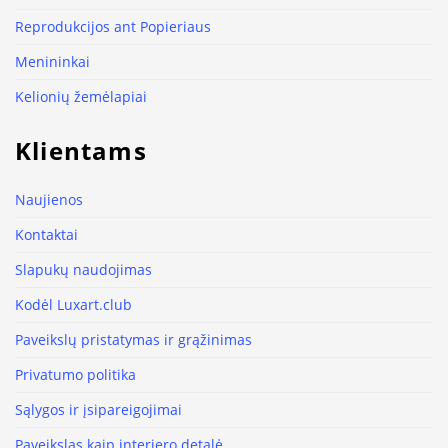
Reprodukcijos ant Popieriaus
Menininkai
Kelionių žemėlapiai
Klientams
Naujienos
Kontaktai
Slapukų naudojimas
Kodėl Luxart.club
Paveikslų pristatymas ir grąžinimas
Privatumo politika
Sąlygos ir įsipareigojimai
Paveikslas kaip interjero detalė