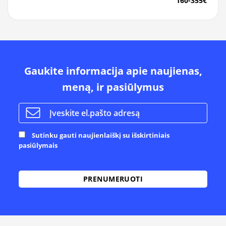
160-355€
Gaukite informacija apie naujienas,
meną, ir pasiūlymus
Sutinku gauti naujienlaiškį su išskirtiniais
pasiūlymais
Alternative: