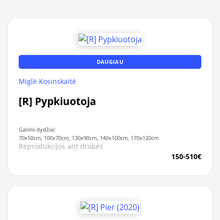
DAUGIAU
Miglė Kosinskaitė
[R] Pypkiuotoja
Galimi dydžiai:
70x50cm, 100x70cm, 130x90cm, 140x100cm, 170x120cm
Reprodukcijos ant drobės
150-510€