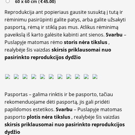
60 x 60 cm (
€
45.00
)
Reprodukcija ant popieriaus gausite susuktą į tutą ir
rėminimu pasirūpinti galite patys, arba galite užsakyti
pasportą, rėmą ir stiklą pas mus. Atlikus rėminimą
paveikslą iš karto galėsite kabinti ant sienos.
Svarbu
–
Puslapyje matomas rėmo
storis nėra tikslus
,
realybėje šis vaizdas
skirsis priklausomai nuo
pasirinkto reprodukcijos dydžio
Pasportas – galima rinktis ir be pasporto, tačiau
rekomenduojame dėti pasportą, jis gali pridėti
papildomos estetikos.
Svarbu
– Puslapyje matomas
pasporto
plotis nėra tikslus
, realybėje šis vaizdas
skirsis priklausomai nuo pasirinkto reprodukcijos
dydžio