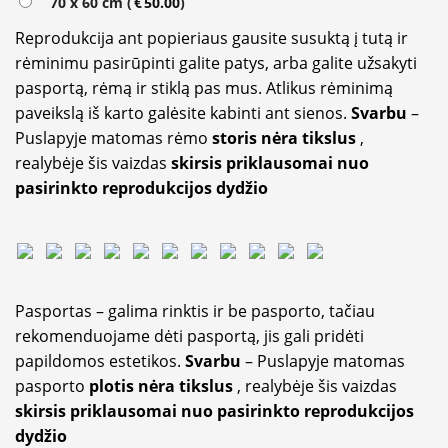
70 x 60 cm (
€
50.00
)
Reprodukcija ant popieriaus gausite susuktą į tutą ir
rėminimu pasirūpinti galite patys, arba galite užsakyti
pasportą, rėmą ir stiklą pas mus. Atlikus rėminimą
paveikslą iš karto galėsite kabinti ant sienos.
Svarbu
–
Puslapyje matomas rėmo
storis nėra tikslus
,
realybėje šis vaizdas
skirsis priklausomai nuo
pasirinkto reprodukcijos dydžio
Pasportas – galima rinktis ir be pasporto, tačiau
rekomenduojame dėti pasportą, jis gali pridėti
papildomos estetikos.
Svarbu
– Puslapyje matomas
pasporto
plotis nėra tikslus
, realybėje šis vaizdas
skirsis priklausomai nuo pasirinkto reprodukcijos
dydžio