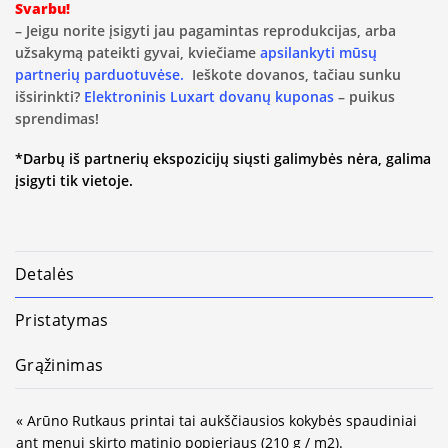
Svarbu!
– Jeigu norite įsigyti jau pagamintas reprodukcijas, arba
užsakymą pateikti gyvai, kviečiame
apsilankyti mūsų
partnerių parduotuvėse.
Ieškote dovanos, tačiau sunku
išsirinkti?
Elektroninis Luxart dovanų kuponas
– puikus
sprendimas!
*Darbų iš partnerių ekspozicijų siųsti galimybės nėra, galima
įsigyti tik vietoje.
Detalės
Pristatymas
Grąžinimas
« Arūno Rutkaus printai tai aukščiausios kokybės spaudiniai
ant menui skirto matinio popieriaus (210 g / m2).