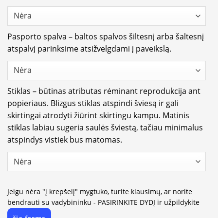
Pasporto spalva – baltos spalvos šiltesnį arba šaltesnį
atspalvį parinksime atsižvelgdami į paveikslą.
Stiklas – būtinas atributas rėminant reprodukcija ant
popieriaus. Blizgus stiklas atspindi šviesą ir gali
skirtingai atrodyti žiūrint skirtingu kampu. Matinis
stiklas labiau sugeria saulės šviestą, tačiau minimalus
atspindys vistiek bus matomas.
Jeigu nėra "į krepšelį" mygtuko, turite klausimų, ar norite
bendrauti su vadybininku - PASIRINKITE DYDĮ ir užpildykite