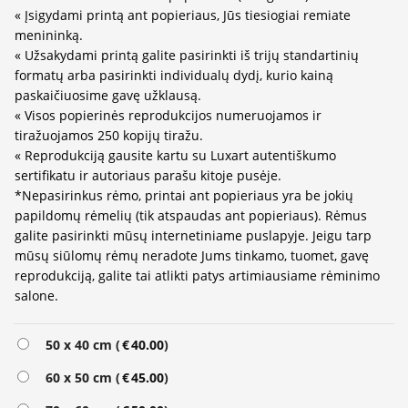
« Įsigydami printą ant popieriaus, Jūs tiesiogiai remiate
menininką.
« Užsakydami printą galite pasirinkti iš trijų standartinių
formatų arba pasirinkti individualų dydį, kurio kainą
paskaičiuosime gavę užklausą.
« Visos popierinės reprodukcijos numeruojamos ir
tiražuojamos 250 kopijų tiražu.
« Reprodukciją gausite kartu su Luxart autentiškumo
sertifikatu ir autoriaus parašu kitoje pusėje.
*Nepasirinkus rėmo, printai ant popieriaus yra be jokių
papildomų rėmelių (tik atspaudas ant popieriaus). Rėmus
galite pasirinkti mūsų internetiniame puslapyje. Jeigu tarp
mūsų siūlomų rėmų neradote Jums tinkamo, tuomet, gavę
reprodukciją, galite tai atlikti patys artimiausiame rėminimo
salone.
Alternative:
50 x 40 cm (
€
40.00
)
60 x 50 cm (
€
45.00
)