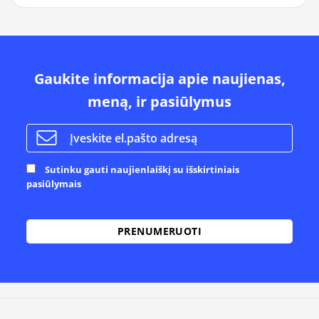
Gaukite informacija apie naujienas,
meną, ir pasiūlymus
Sutinku gauti naujienlaiškį su išskirtiniais
pasiūlymais
Alternative: