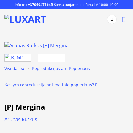
Skip
Info tel:
+37060471645
Konsultuojame telefonu I-V 10:00-16:00
to
content
Visi darbai
/
Reprodukcijos ant Popieriaus
Kas yra reprodukcija ant matinio popieriaus?
[P] Mergina
Arūnas Rutkus