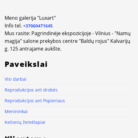
Meno galerija "Luxart"
Info tel.
+37060471645
Mus rasite: Pagrindinėje ekspozicijoje - Vilnius - "Namų
magija" salone prekybos centre "Baldų rojus" Kalvarijų
g. 125 antrajame aukšte.
Paveikslai
Visi darbai
Reprodukcijos ant drobės
Reprodukcijos ant Popieriaus
Menininkai
Kelionių žemėlapiai