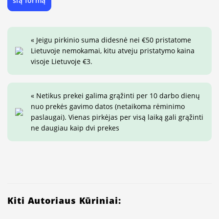
šią formą
« Jeigu pirkinio suma didesnė nei €50 pristatome
Lietuvoje nemokamai, kitu atveju pristatymo kaina
visoje Lietuvoje €3.
« Netikus prekei galima grąžinti per 10 darbo dienų
nuo prekės gavimo datos (netaikoma rėminimo
paslaugai). Vienas pirkėjas per visą laiką gali grąžinti
ne daugiau kaip dvi prekes
Kiti Autoriaus Kūriniai: