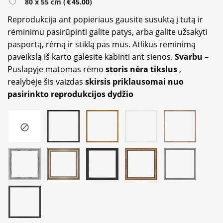
80 x 55 cm (
€
45.00
)
Reprodukcija ant popieriaus gausite susuktą į tutą ir
rėminimu pasirūpinti galite patys, arba galite užsakyti
pasportą, rėmą ir stiklą pas mus. Atlikus rėminimą
paveikslą iš karto galėsite kabinti ant sienos.
Svarbu
–
Puslapyje matomas rėmo
storis nėra tikslus
,
realybėje šis vaizdas
skirsis priklausomai nuo
pasirinkto reprodukcijos dydžio