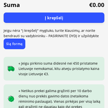
Suma
€0.00
Į krepšelį
Jeigu nėra "į krepšelį" mygtuko, turite klausimų, ar norite
bendrauti su vadybininku - PASIRINKITE DYDĮ ir užpildykite
šią formą
« Jeigu pirkinio suma didesnė nei €50 pristatome
Lietuvoje nemokamai, kitu atveju pristatymo kaina
visoje Lietuvoje €3.
« Netikus prekei galima grąžinti per 10 darbo
dienų nuo prekės gavimo datos (netaikoma
rėminimo paslaugai). Vienas pirkėjas per visą laiką
gali grąžinti ne daugiau kaip dvi prekes