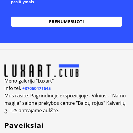
pasiūlymais
Alternative:
Meno galerija "Luxart"
Info tel.
+37060471645
Mus rasite: Pagrindinėje ekspozicijoje - Vilnius - "Namų
magija" salone prekybos centre "Baldų rojus" Kalvarijų
g. 125 antrajame aukšte.
Paveikslai