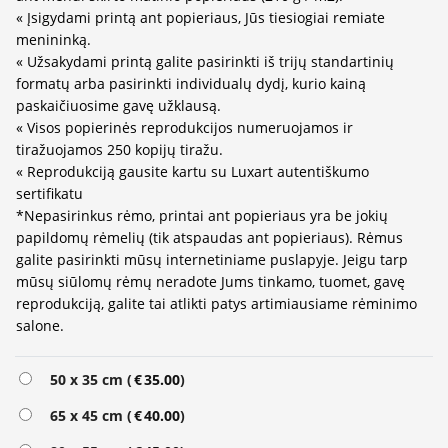
« Įsigydami printą ant popieriaus, Jūs tiesiogiai remiate
menininką.
« Užsakydami printą galite pasirinkti iš trijų standartinių
formatų arba pasirinkti individualų dydį, kurio kainą
paskaičiuosime gavę užklausą.
« Visos popierinės reprodukcijos numeruojamos ir
tiražuojamos 250 kopijų tiražu.
« Reprodukciją gausite kartu su Luxart autentiškumo
sertifikatu
*Nepasirinkus rėmo, printai ant popieriaus yra be jokių
papildomų rėmelių (tik atspaudas ant popieriaus). Rėmus
galite pasirinkti mūsų internetiniame puslapyje. Jeigu tarp
mūsų siūlomų rėmų neradote Jums tinkamo, tuomet, gavę
reprodukciją, galite tai atlikti patys artimiausiame rėminimo
salone.
Alternative:
50 x 35 cm (
€
35.00
)
65 x 45 cm (
€
40.00
)