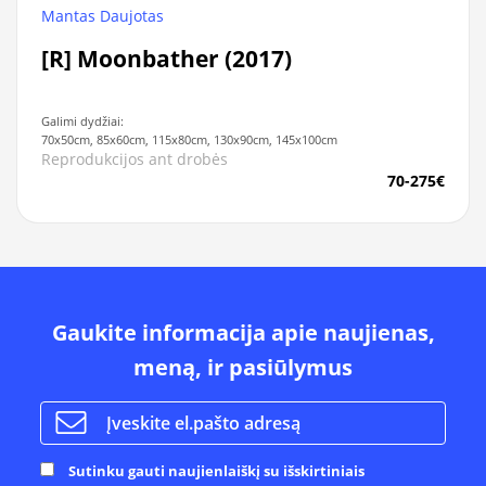
Mantas Daujotas
[R] Moonbather (2017)
Galimi dydžiai:
70x50cm, 85x60cm, 115x80cm, 130x90cm, 145x100cm
Reprodukcijos ant drobės
70-275€
Gaukite informacija apie naujienas,
meną, ir pasiūlymus
Sutinku gauti naujienlaiškį su išskirtiniais