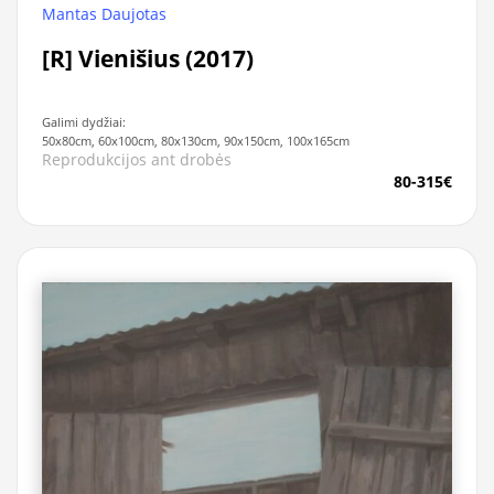
Mantas Daujotas
[R] Vienišius (2017)
Galimi dydžiai:
50x80cm, 60x100cm, 80x130cm, 90x150cm, 100x165cm
Reprodukcijos ant drobės
80-315€