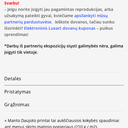
Svarbu!
– Jeigu norite įsigyti jau pagamintas reprodukcijas, arba
užsakymą pateikti gyvai, kviečiame
apsilankyti mūsų
partnerių parduotuvėse.
Ieškote dovanos, tačiau sunku
išsirinkti?
Elektroninis Luxart dovanų kuponas
– puikus
sprendimas!
*Darbų iš partnerių ekspozicijų siųsti galimybės nėra, galima
įsigyti tik vietoje.
Detalės
Pristatymas
Grąžinimas
« Manto Daujoto printai tai aukščiausios kokybės spaudiniai
ant menui skirto matinio popieriaus (210 g / m2).