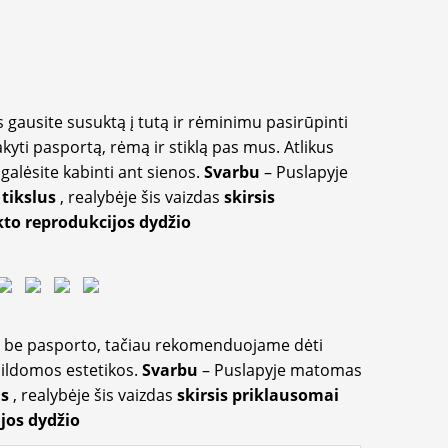
 gausite susuktą į tutą ir rėminimu pasirūpinti
akyti pasportą, rėmą ir stiklą pas mus. Atlikus
galėsite kabinti ant sienos.
Svarbu
– Puslapyje
 tikslus
, realybėje šis vaizdas
skirsis
to reprodukcijos dydžio
ir be pasporto, tačiau rekomenduojame dėti
apildomos estetikos.
Svarbu
– Puslapyje matomas
us
, realybėje šis vaizdas
skirsis priklausomai
jos dydžio