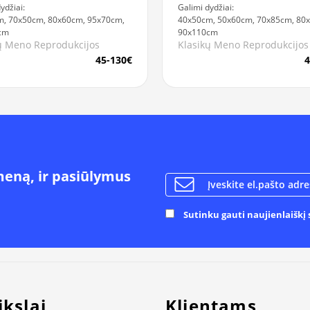
ydžiai:
Galimi dydžiai:
, 70x50cm, 80x60cm, 95x70cm,
40x50cm, 50x60cm, 70x85cm, 80
cm
90x110cm
ų Meno Reprodukcijos
Klasikų Meno Reprodukcijos
45-130€
4
meną, ir pasiūlymus
Sutinku gauti naujienlaiškį s
ikslai
Klientams