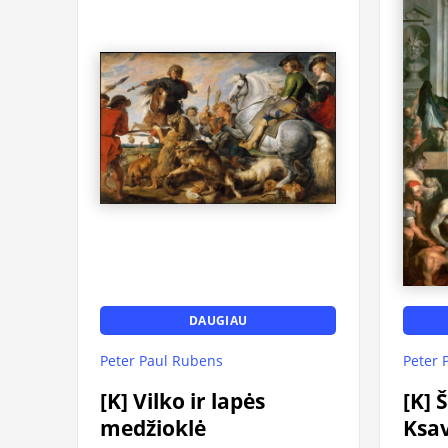
DAUGIAU
Peter Paul Rubens
Peter 
[K] Vilko ir lapės
[K] 
medžioklė
Ksav