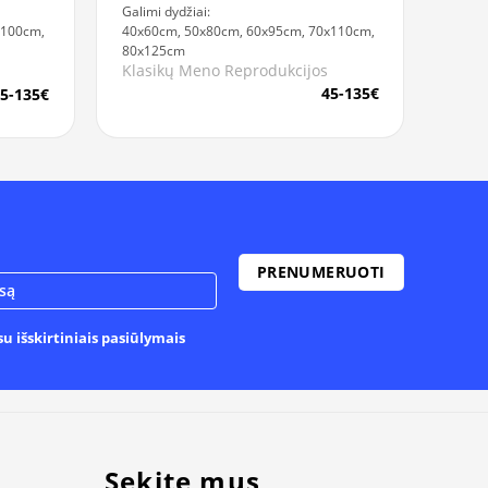
Galimi dydžiai:
40x60cm, 50x80cm, 60x95cm, 70x110cm,
x100cm,
80x125cm
Klasikų Meno Reprodukcijos
45-135€
5-135€
u išskirtiniais pasiūlymais
Sekite mus