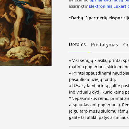
išsirinkti?
Elektroninis Luxart
*Darbų iš partnerių ekspozicijų
Detalės
Pristatymas
Gr
« Visi senųjų klasikų printai 
matinio popieriaus skirto meno
« Printai spausdinami naudojan
pasaulio muziejų fondų.
« Užsakydami printą galite pasi
individualų dydį, kurio kainą 
*Nepasirinkus rėmo, printai an
atspaudas ant popieriaus). Rėm
Jeigu tarp mūsų siūlomų rėmų 
galite tai atlikti patys artimi