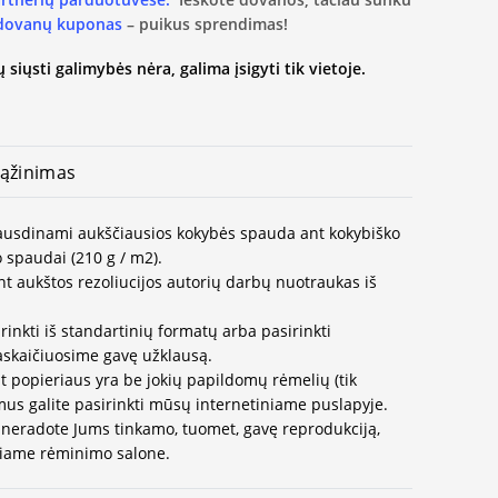
 dovanų kuponas
– puikus sprendimas!
 siųsti galimybės nėra, galima įsigyti tik vietoje.
ąžinimas
spausdinami aukščiausios kokybės spauda ant kokybiško
 spaudai (210 g / m2).
t aukštos rezoliucijos autorių darbų nuotraukas iš
rinkti iš standartinių formatų arba pasirinkti
paskaičiuosime gavę užklausą.
t popieriaus yra be jokių papildomų rėmelių (tik
us galite pasirinkti mūsų internetiniame puslapyje.
neradote Jums tinkamo, tuomet, gavę reprodukciją,
ausiame rėminimo salone.