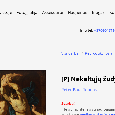
vietoje
Fotografija
Aksesuarai
Naujienos
Blogas
Ko
Info tel:
+370604716
Visi darbai
/
Reprodukcijos an
[P] Nekaltųjų žud
Peter Paul Rubens
Svarbu!
– Jeigu norite įsigyti jau pag
kviečiame
apsilankyti mūsų p