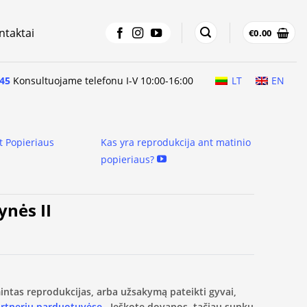
ntaktai
€
0.00
45
Konsultuojame telefonu I-V 10:00-16:00
LT
EN
t Popieriaus
Kas yra reprodukcija ant matinio
popieriaus?
ynės II
amintas reprodukcijas, arba užsakymą pateikti gyvai,
artnerių parduotuvėse.
Ieškote dovanos, tačiau sunku