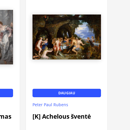
DAUGIAU
Peter Paul Rubens
[K] Achelous šventė
smas