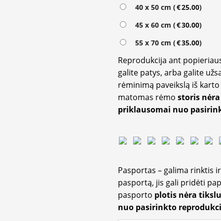
Alternative:
40 x 50 cm (
€
25.00
)
45 x 60 cm (
€
30.00
)
55 x 70 cm (
€
35.00
)
Reprodukcija ant popieriaus
galite patys, arba galite užs
rėminimą paveikslą iš karto 
matomas rėmo
storis nėra
priklausomai nuo pasirink
Pasportas – galima rinktis 
pasportą, jis gali pridėti p
pasporto
plotis nėra tiksl
nuo pasirinkto reprodukci