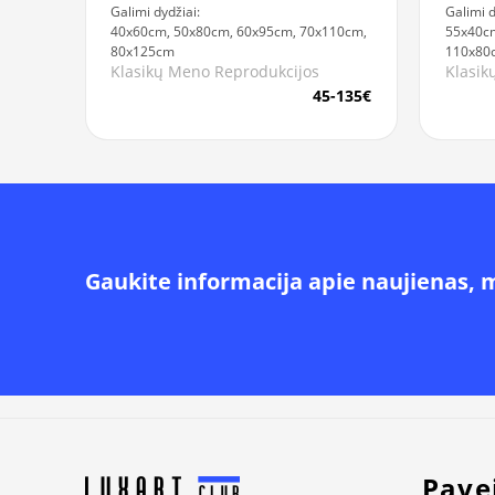
Galimi dydžiai:
Galimi d
40x60cm, 50x80cm, 60x95cm, 70x110cm,
55x40cm
80x125cm
110x80
Klasikų Meno Reprodukcijos
Klasik
45-135€
Gaukite informacija apie naujienas, 
Alternative:
Pave