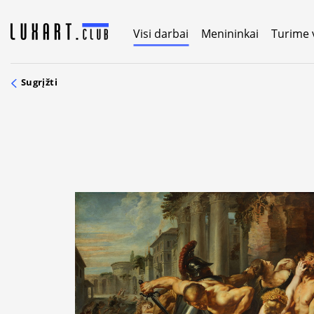
Skip
to
Visi darbai
Menininkai
Turime 
content
Sugrįžti