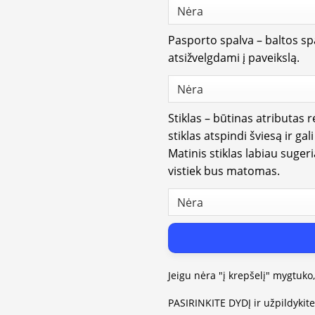
Pasporto spalva – baltos spa
atsižvelgdami į paveikslą.
Stiklas – būtinas atributas 
stiklas atspindi šviesą ir gal
Matinis stiklas labiau suger
vistiek bus matomas.
Jeigu nėra "į krepšelį" mygtuko
PASIRINKITE DYDĮ ir užpildykit