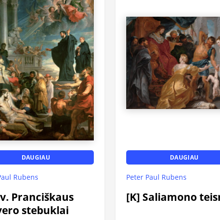
DAUGIAU
DAUGIAU
Paul Rubens
Peter Paul Rubens
Šv. Pranciškaus
[K] Saliamono tei
ero stebuklai