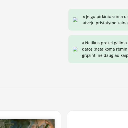
« Jeigu pirkinio suma d
atveju pristatymo kaina 
« Netikus prekei galima
datos (netaikoma rėminim
grąžinti ne daugiau kai