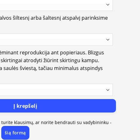
lvos šiltesnį arba šaltesnį atspalvį parinksime
rėminant reprodukcija ant popieriaus. Blizgus
i skirtingai atrodyti žiūrint skirtingu kampu.
ia saulės šviestą, tačiau minimalus atspindys
Į krepšelį
, turite klausimų, ar norite bendrauti su vadybininku -
šią formą
e