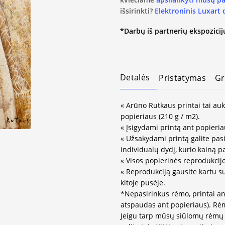
išsirinkti?
Elektroninis Luxart
*Darbų iš partnerių ekspozicijų
Detalės
Pristatymas
Gr
« Arūno Rutkaus printai tai au
popieriaus (210 g / m2).
« Įsigydami printą ant popieria
« Užsakydami printą galite pasir
individualų dydį, kurio kainą 
« Visos popierinės reprodukcij
« Reprodukciją gausite kartu s
kitoje pusėje.
*Nepasirinkus rėmo, printai an
atspaudas ant popieriaus). Rėm
Jeigu tarp mūsų siūlomų rėmų 