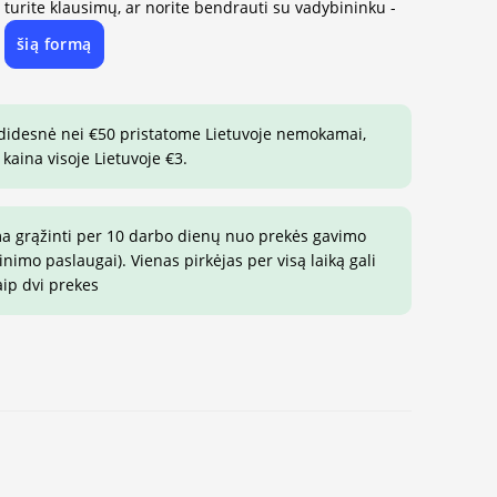
, turite klausimų, ar norite bendrauti su vadybininku -
šią formą
e
 didesnė nei €50 pristatome Lietuvoje nemokamai,
 kaina visoje Lietuvoje €3.
ma grąžinti per 10 darbo dienų nuo prekės gavimo
imo paslaugai). Vienas pirkėjas per visą laiką gali
aip dvi prekes