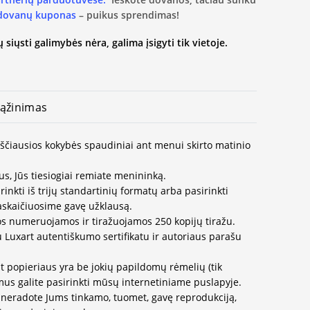
 dovanų kuponas
– puikus sprendimas!
 siųsti galimybės nėra, galima įsigyti tik vietoje.
ąžinimas
kščiausios kokybės spaudiniai ant menui skirto matinio
us, Jūs tiesiogiai remiate menininką.
inkti iš trijų standartinių formatų arba pasirinkti
paskaičiuosime gavę užklausą.
os numeruojamos ir tiražuojamos 250 kopijų tiražu.
u Luxart autentiškumo sertifikatu ir autoriaus parašu
t popieriaus yra be jokių papildomų rėmelių (tik
us galite pasirinkti mūsų internetiniame puslapyje.
neradote Jums tinkamo, tuomet, gavę reprodukciją,