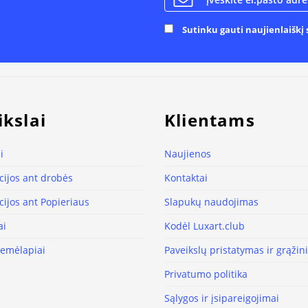
Sutinku gauti naujienlaiškį s
ikslai
Klientams
i
Naujienos
ijos ant drobės
Kontaktai
ijos ant Popieriaus
Slapukų naudojimas
ai
Kodėl Luxart.club
žemėlapiai
Paveikslų pristatymas ir grąži
Privatumo politika
Sąlygos ir įsipareigojimai