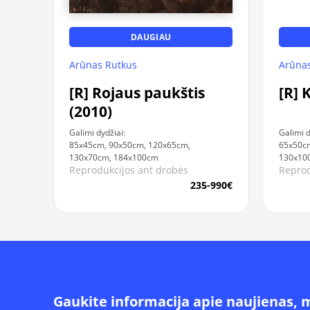
DAUGIAU
Arūnas Rutkus
Arūnas
[R] Rojaus paukštis
[R] 
(2010)
Galimi dydžiai:
Galimi d
85x45cm, 90x50cm, 120x65cm,
65x50cm
130x70cm, 184x100cm
130x10
Reprodukcijos ant drobės
Reprod
235-990€
Gaukite informacija apie naujienas, 