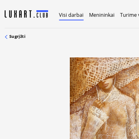
Skip
to
Visi darbai
Menininkai
Turime 
content
Sugrįžti