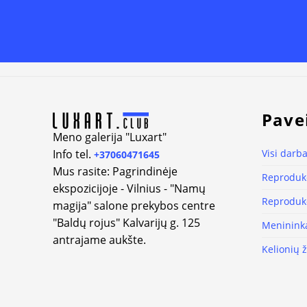
Alternative:
Pave
Meno galerija "Luxart"
Info tel.
Visi darba
+37060471645
Mus rasite: Pagrindinėje
Reprodukc
ekspozicijoje - Vilnius - "Namų
Reprodukc
magija" salone prekybos centre
"Baldų rojus" Kalvarijų g. 125
Meninink
antrajame aukšte.
Kelionių 