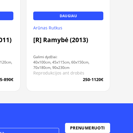
DAUGIAU
Arūnas Rutkus
011)
[R] Ramybė (2013)
Galimi dydžiai:
x120cm,
40x100cm, 45x115cm, 60x150cm,
70x180cm, 90x230cm
Reprodukcijos ant drobės
5-890€
250-1120€