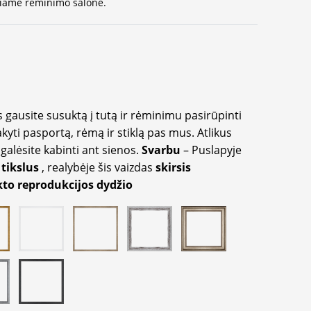
ausiame rėminimo salone.
 gausite susuktą į tutą ir rėminimu pasirūpinti
akyti pasportą, rėmą ir stiklą pas mus. Atlikus
galėsite kabinti ant sienos.
Svarbu
– Puslapyje
 tikslus
, realybėje šis vaizdas
skirsis
to reprodukcijos dydžio