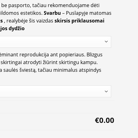
ir be pasporto, tačiau rekomenduojame dėti
apildomos estetikos.
Svarbu
– Puslapyje matomas
us
, realybėje šis vaizdas
skirsis priklausomai
jos dydžio
rėminant reprodukcija ant popieriaus. Blizgus
i skirtingai atrodyti žiūrint skirtingu kampu.
ia saulės šviestą, tačiau minimalus atspindys
€0.00