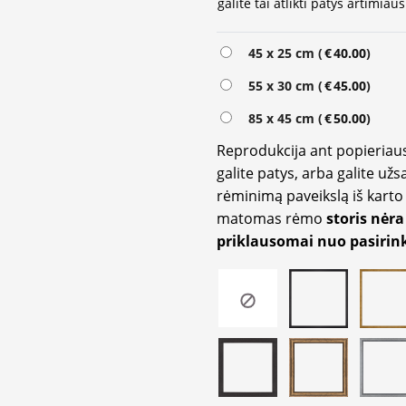
galite tai atlikti patys artimi
Alternative:
45 x 25 cm (
€
40.00
)
55 x 30 cm (
€
45.00
)
85 x 45 cm (
€
50.00
)
Reprodukcija ant popieriaus
galite patys, arba galite užs
rėminimą paveikslą iš karto 
matomas rėmo
storis nėra
priklausomai nuo pasirink