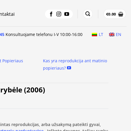
ntaktai
€
0.00
45
Konsultuojame telefonu I-V 10:00-16:00
LT
EN
t Popieriaus
Kas yra reprodukcija ant matinio
popieriaus?
rybėle (2006)
amintas reprodukcijas, arba užsakymą pateikti gyvai,
artnerių parduotuvėse.
Ieškote dovanos, tačiau sunku