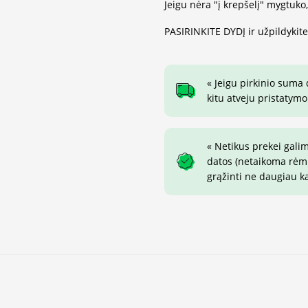
Jeigu nėra "į krepšelį" mygtuko
PASIRINKITE DYDĮ ir užpildykit
« Jeigu pirkinio suma
kitu atveju pristatymo
« Netikus prekei gali
datos (netaikoma rėmin
grąžinti ne daugiau k