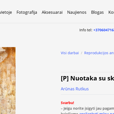
vietoje
Fotografija
Aksesuarai
Naujienos
Blogas
Ko
Info tel:
+370604716
Visi darbai
/
Reprodukcijos an
[P] Nuotaka su sk
Arūnas Rutkus
Svarbu!
– Jeigu norite įsigyti jau pag
kviečiame
apsilankyti mūsų p