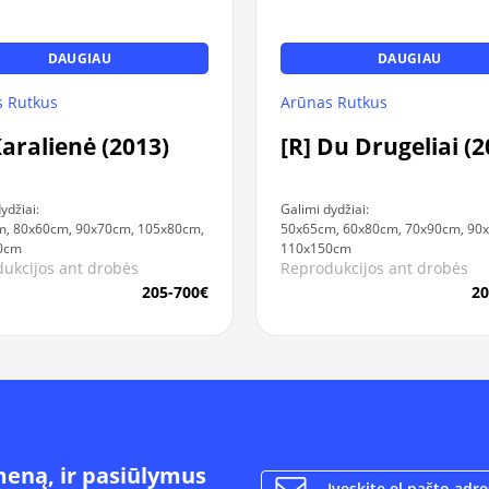
DAUGIAU
DAUGIAU
 Rutkus
Arūnas Rutkus
Karalienė (2013)
[R] Du Drugeliai (2
ydžiai:
Galimi dydžiai:
, 80x60cm, 90x70cm, 105x80cm,
50x65cm, 60x80cm, 70x90cm, 90
0cm
110x150cm
ukcijos ant drobės
Reprodukcijos ant drobės
205-700€
20
meną, ir pasiūlymus