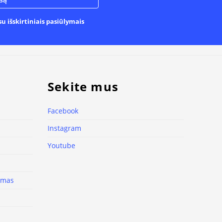
u išskirtiniais pasiūlymais
Sekite mus
Facebook
Instagram
Youtube
nimas