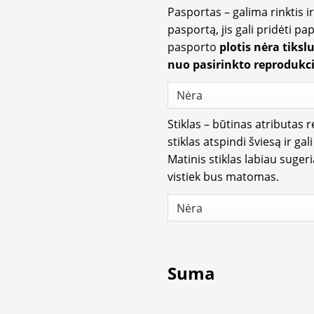
Pasportas – galima rinktis 
pasportą, jis gali pridėti p
pasporto
plotis nėra tiksl
nuo pasirinkto reprodukci
Stiklas – būtinas atributas 
stiklas atspindi šviesą ir gal
Matinis stiklas labiau suger
vistiek bus matomas.
Suma