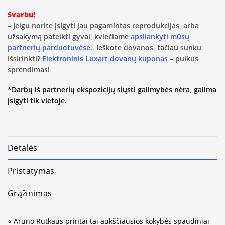
Svarbu!
– Jeigu norite įsigyti jau pagamintas reprodukcijas, arba
užsakymą pateikti gyvai, kviečiame
apsilankyti mūsų
partnerių parduotuvėse.
Ieškote dovanos, tačiau sunku
išsirinkti?
Elektroninis Luxart dovanų kuponas
– puikus
sprendimas!
*Darbų iš partnerių ekspozicijų siųsti galimybės nėra, galima
įsigyti tik vietoje.
Detalės
Pristatymas
Grąžinimas
« Arūno Rutkaus printai tai aukščiausios kokybės spaudiniai