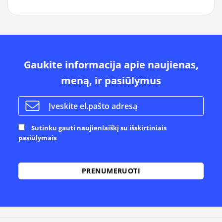
Gaukite informacija apie naujienas,
meną, ir pasiūlymus
Sutinku gauti naujienlaiškį su išskirtiniais
pasiūlymais
Alternative: