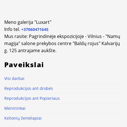
Meno galerija "Luxart"
Info tel.
+37060471645
Mus rasite: Pagrindinėje ekspozicijoje - Vilnius - "Namų
magija" salone prekybos centre "Baldų rojus" Kalvarijų
g. 125 antrajame aukšte.
Paveikslai
Visi darbai
Reprodukcijos ant drobės
Reprodukcijos ant Popieriaus
Menininkai
Kelionių žemėlapiai