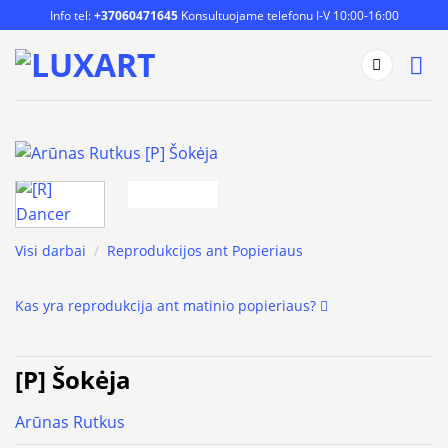
Skip
Info tel:
+37060471645
Konsultuojame telefonu I-V 10:00-16:00
to
content
Visi darbai
/
Reprodukcijos ant Popieriaus
Kas yra reprodukcija ant matinio popieriaus?
[P] Šokėja
Arūnas Rutkus