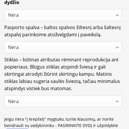
dydžio
Pasporto spalva – baltos spalvos šiltesnį arba šaltesnį
atspalvį parinksime atsižvelgdami į paveikslą.
Stiklas – būtinas atributas rėminant reprodukcija ant
popieriaus. Blizgus stiklas atspindi šviesą ir gali
skirtingai atrodyti žiūrint skirtingu kampu. Matinis
stiklas labiau sugeria saulės šviestą, tačiau minimalus
atspindys vistiek bus matomas.
Jeigu nėra "į krepšelį" mygtuko, turite klausimų, ar norite
bendrauti su vadybininku - PASIRINKITE DYDĮ ir užpildykite