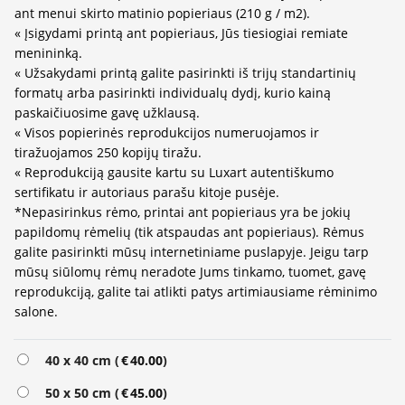
ant menui skirto matinio popieriaus (210 g / m2).
« Įsigydami printą ant popieriaus, Jūs tiesiogiai remiate
menininką.
« Užsakydami printą galite pasirinkti iš trijų standartinių
formatų arba pasirinkti individualų dydį, kurio kainą
paskaičiuosime gavę užklausą.
« Visos popierinės reprodukcijos numeruojamos ir
tiražuojamos 250 kopijų tiražu.
« Reprodukciją gausite kartu su Luxart autentiškumo
sertifikatu ir autoriaus parašu kitoje pusėje.
*Nepasirinkus rėmo, printai ant popieriaus yra be jokių
papildomų rėmelių (tik atspaudas ant popieriaus). Rėmus
galite pasirinkti mūsų internetiniame puslapyje. Jeigu tarp
mūsų siūlomų rėmų neradote Jums tinkamo, tuomet, gavę
reprodukciją, galite tai atlikti patys artimiausiame rėminimo
salone.
Alternative:
40 x 40 cm (
€
40.00
)
50 x 50 cm (
€
45.00
)