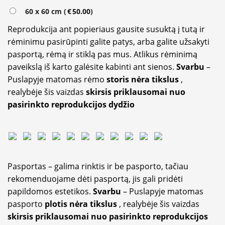
60 x 60 cm (
€
50.00
)
Reprodukcija ant popieriaus gausite susuktą į tutą ir
rėminimu pasirūpinti galite patys, arba galite užsakyti
pasportą, rėmą ir stiklą pas mus. Atlikus rėminimą
paveikslą iš karto galėsite kabinti ant sienos.
Svarbu
–
Puslapyje matomas rėmo
storis nėra tikslus
,
realybėje šis vaizdas
skirsis priklausomai nuo
pasirinkto reprodukcijos dydžio
Pasportas – galima rinktis ir be pasporto, tačiau
rekomenduojame dėti pasportą, jis gali pridėti
papildomos estetikos.
Svarbu
– Puslapyje matomas
pasporto
plotis nėra tikslus
, realybėje šis vaizdas
skirsis priklausomai nuo pasirinkto reprodukcijos