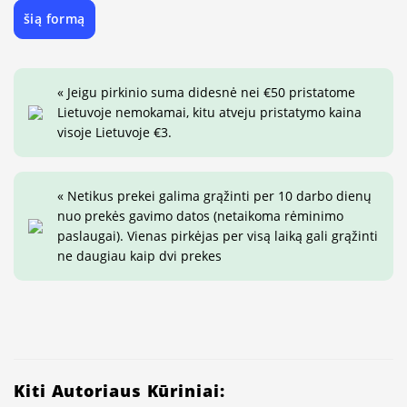
šią formą
« Jeigu pirkinio suma didesnė nei €50 pristatome
Lietuvoje nemokamai, kitu atveju pristatymo kaina
visoje Lietuvoje €3.
« Netikus prekei galima grąžinti per 10 darbo dienų
nuo prekės gavimo datos (netaikoma rėminimo
paslaugai). Vienas pirkėjas per visą laiką gali grąžinti
ne daugiau kaip dvi prekes
Kiti Autoriaus Kūriniai: