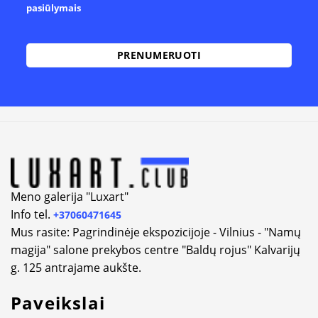
pasiūlymais
Alternative:
Meno galerija "Luxart"
Info tel.
+37060471645
Mus rasite: Pagrindinėje ekspozicijoje - Vilnius - "Namų
magija" salone prekybos centre "Baldų rojus" Kalvarijų
g. 125 antrajame aukšte.
Paveikslai