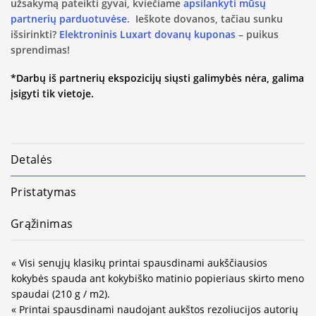
užsakymą pateikti gyvai, kviečiame
apsilankyti mūsų
partnerių parduotuvėse.
Ieškote dovanos, tačiau sunku
išsirinkti?
Elektroninis Luxart dovanų kuponas
– puikus
sprendimas!
*Darbų iš partnerių ekspozicijų siųsti galimybės nėra, galima
įsigyti tik vietoje.
Detalės
Pristatymas
Grąžinimas
« Visi senųjų klasikų printai spausdinami aukščiausios
kokybės spauda ant kokybiško matinio popieriaus skirto meno
spaudai (210 g / m2).
« Printai spausdinami naudojant aukštos rezoliucijos autorių