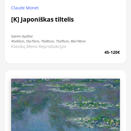
Claude Monet
[K] Japoniškas tiltelis
Galimi dydžiai:
45x60cm, 55x70cm, 70x85cm, 75x95cm, 80x100cm
Klasikų Meno Reprodukcijos
45-120€