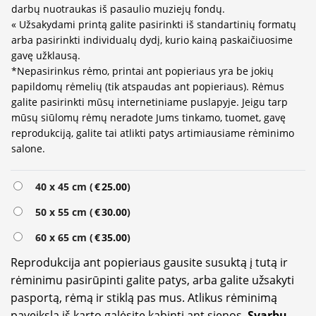
darbų nuotraukas iš pasaulio muziejų fondų.
« Užsakydami printą galite pasirinkti iš standartinių formatų
arba pasirinkti individualų dydį, kurio kainą paskaičiuosime
gavę užklausą.
*Nepasirinkus rėmo, printai ant popieriaus yra be jokių
papildomų rėmelių (tik atspaudas ant popieriaus). Rėmus
galite pasirinkti mūsų internetiniame puslapyje. Jeigu tarp
mūsų siūlomų rėmų neradote Jums tinkamo, tuomet, gavę
reprodukciją, galite tai atlikti patys artimiausiame rėminimo
salone.
Alternative:
40 x 45 cm (
€
25.00
)
50 x 55 cm (
€
30.00
)
60 x 65 cm (
€
35.00
)
Reprodukcija ant popieriaus gausite susuktą į tutą ir
rėminimu pasirūpinti galite patys, arba galite užsakyti
pasportą, rėmą ir stiklą pas mus. Atlikus rėminimą
paveikslą iš karto galėsite kabinti ant sienos.
Svarbu
–