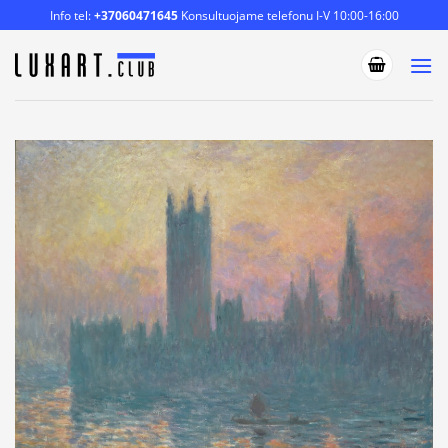
Skip
Info tel:
+37060471645
Konsultuojame telefonu I-V 10:00-16:00
to
content