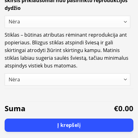
skirsis priklausomai nuo pasirinkto reprodukcijos
dydžio
Stiklas – būtinas atributas rėminant reprodukcija ant
popieriaus. Blizgus stiklas atspindi šviesą ir gali
skirtingai atrodyti žiūrint skirtingu kampu. Matinis
stiklas labiau sugeria saulės šviestą, tačiau minimalus
atspindys vistiek bus matomas.
Suma
€0.00
Į krepšelį