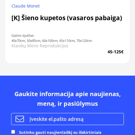
Claude Monet
[K] Šieno kupetos (vasaros pabaiga)
Galimi dydžiai:
40x70cm, 50x85cm, 60x100cm, 65x110cm, 70x120cm
Klasikų Meno Reprodukcijos
45-125€
Gaukite informacija apie naujienas,
meną, ir pasiūlymus
Sutinku gauti naujienlaiškį su išskirtiniais