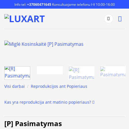
Skip
Info tel:
+37060471645
Konsultuojame telefonu I-V 10:00-16:00
to
content
Visi darbai
/
Reprodukcijos ant Popieriaus
Kas yra reprodukcija ant matinio popieriaus?
[P] Pasimatymas