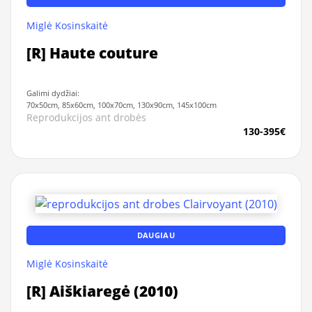
Miglė Kosinskaitė
[R] Haute couture
Galimi dydžiai:
70x50cm, 85x60cm, 100x70cm, 130x90cm, 145x100cm
Reprodukcijos ant drobės
130-395€
DAUGIAU
Miglė Kosinskaitė
[R] Aiškiaregė (2010)