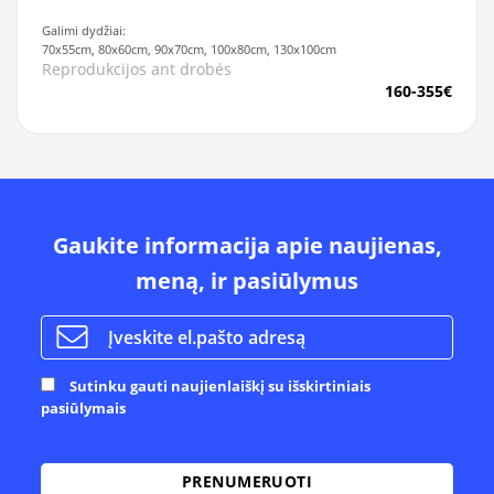
Galimi dydžiai:
70x55cm, 80x60cm, 90x70cm, 100x80cm, 130x100cm
Reprodukcijos ant drobės
160-355€
Gaukite informacija apie naujienas,
meną, ir pasiūlymus
Sutinku gauti naujienlaiškį su išskirtiniais
pasiūlymais