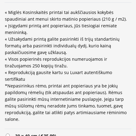
« Miglės Kosinskaitės printai tai aukščiausios kokybės
spaudiniai ant menui skirto matinio popieriaus (210 g / m2).
« Įsigydami printą ant popieriaus, Jūs tiesiogiai remiate
menininką.
« Užsakydami printą galite pasirinkti iš trijų standartinių
formatų arba pasirinkti individualų dydį, kurio kainą
paskaičiuosime gavę užklausą.
« Visos popierinės reprodukcijos numeruojamos ir
tiražuojamos 250 kopijų tiražu.
« Reprodukciją gausite kartu su Luxart autentiškumo
sertifikatu
*Nepasirinkus rėmo, printai ant popieriaus yra be jokių
papildomų rėmelių (tik atspaudas ant popieriaus). Rėmus
galite pasirinkti mūsų internetiniame puslapyje. Jeigu tarp
mūsų siūlomų rėmų neradote Jums tinkamo, tuomet, gavę
reprodukciją, galite tai atlikti patys artimiausiame rėminimo
salone.
Alternative:
30 x 40 cm (
€
35.00
)