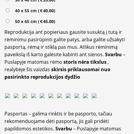
40 x 55 cm (
€
40.00
)
50 x 65 cm (
€
45.00
)
Reprodukcija ant popieriaus gausite susuktą į tutą ir
rėminimu pasirūpinti galite patys, arba galite užsakyti
pasportą, rėmą ir stiklą pas mus. Atlikus rėminimą
paveikslą iš karto galėsite kabinti ant sienos.
Svarbu
–
Puslapyje matomas rėmo
storis nėra tikslus
,
realybėje šis vaizdas
skirsis priklausomai nuo
pasirinkto reprodukcijos dydžio
Pasportas – galima rinktis ir be pasporto, tačiau
rekomenduojame dėti pasportą, jis gali pridėti
papildomos estetikos.
Svarbu
– Puslapyje matomas