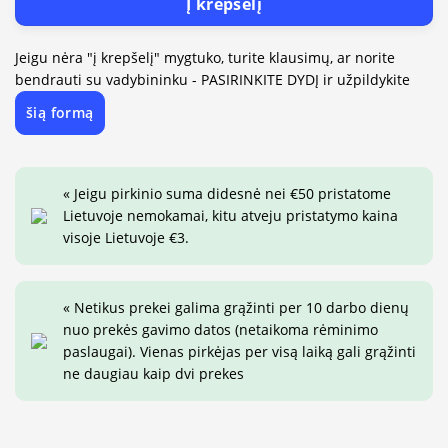
Į krepšelį
Jeigu nėra "į krepšelį" mygtuko, turite klausimų, ar norite
bendrauti su vadybininku - PASIRINKITE DYDĮ ir užpildykite
šią formą
« Jeigu pirkinio suma didesnė nei €50 pristatome
Lietuvoje nemokamai, kitu atveju pristatymo kaina
visoje Lietuvoje €3.
« Netikus prekei galima grąžinti per 10 darbo dienų
nuo prekės gavimo datos (netaikoma rėminimo
paslaugai). Vienas pirkėjas per visą laiką gali grąžinti
ne daugiau kaip dvi prekes