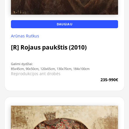
DAUGIAU
Arūnas Rutkus
[R] Rojaus paukštis (2010)
Galimi dydžiai:
85x45cm, 90x50cm, 120x65cm, 130x70cm, 184x100cm
Reprodukcijos ant drobės
235-990€