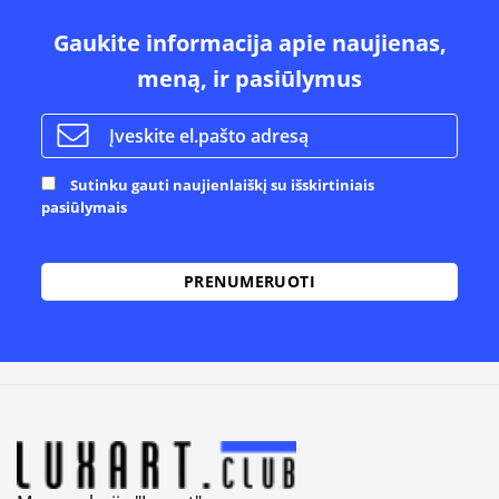
Gaukite informacija apie naujienas,
meną, ir pasiūlymus
Sutinku gauti naujienlaiškį su išskirtiniais
pasiūlymais
Alternative: