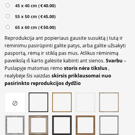
Alternative:
45 x 40 cm (
€
40.00
)
55 x 50 cm (
€
45.00
)
65 x 60 cm (
€
50.00
)
Reprodukcija ant popieriaus gausite susuktą į tutą ir
rėminimu pasirūpinti galite patys, arba galite užsakyti
pasportą, rėmą ir stiklą pas mus. Atlikus rėminimą
paveikslą iš karto galėsite kabinti ant sienos.
Svarbu
–
Puslapyje matomas rėmo
storis nėra tikslus
,
realybėje šis vaizdas
skirsis priklausomai nuo
pasirinkto reprodukcijos dydžio