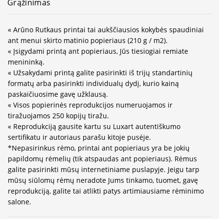
Grąžinimas
« Arūno Rutkaus printai tai aukščiausios kokybės spaudiniai
ant menui skirto matinio popieriaus (210 g / m2).
« Įsigydami printą ant popieriaus, Jūs tiesiogiai remiate
menininką.
« Užsakydami printą galite pasirinkti iš trijų standartinių
formatų arba pasirinkti individualų dydį, kurio kainą
paskaičiuosime gavę užklausą.
« Visos popierinės reprodukcijos numeruojamos ir
tiražuojamos 250 kopijų tiražu.
« Reprodukciją gausite kartu su Luxart autentiškumo
sertifikatu ir autoriaus parašu kitoje pusėje.
*Nepasirinkus rėmo, printai ant popieriaus yra be jokių
papildomų rėmelių (tik atspaudas ant popieriaus). Rėmus
galite pasirinkti mūsų internetiniame puslapyje. Jeigu tarp
mūsų siūlomų rėmų neradote Jums tinkamo, tuomet, gavę
reprodukciją, galite tai atlikti patys artimiausiame rėminimo
salone.