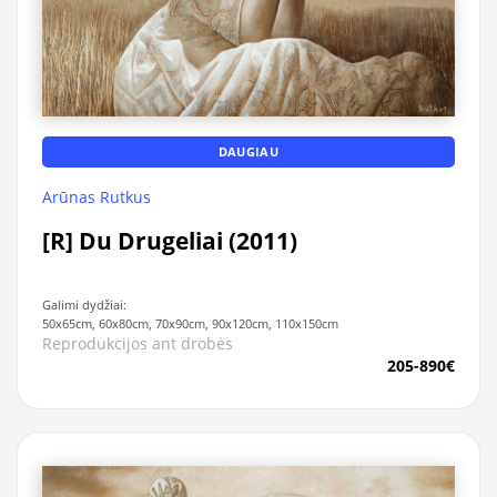
DAUGIAU
Arūnas Rutkus
[R] Du Drugeliai (2011)
Galimi dydžiai:
50x65cm, 60x80cm, 70x90cm, 90x120cm, 110x150cm
Reprodukcijos ant drobės
205-890€