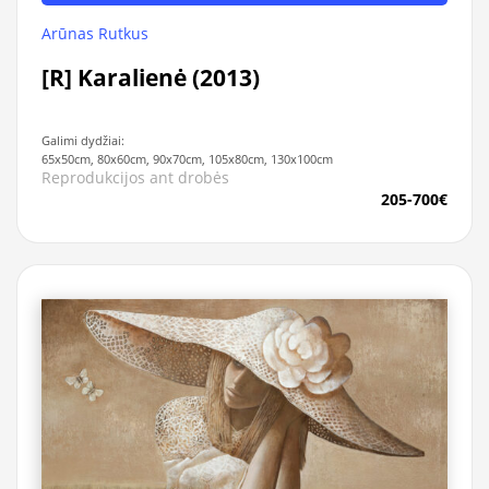
Arūnas Rutkus
[R] Karalienė (2013)
Galimi dydžiai:
65x50cm, 80x60cm, 90x70cm, 105x80cm, 130x100cm
Reprodukcijos ant drobės
205-700€