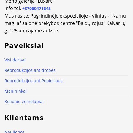
Meno galerija "Luxart"
Info tel.
+37060471645
Mus rasite: Pagrindinėje ekspozicijoje - Vilnius - "Namų
magija" salone prekybos centre "Baldų rojus" Kalvarijų
g. 125 antrajame aukšte.
Paveikslai
Visi darbai
Reprodukcijos ant drobės
Reprodukcijos ant Popieriaus
Menininkai
Kelionių žemėlapiai
Klientams
Naujienos