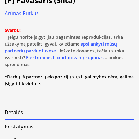
[P] Pavasaris (Šilta)
Arūnas Rutkus
Svarbu!
– Jeigu norite įsigyti jau pagamintas reprodukcijas, arba
užsakymą pateikti gyvai, kviečiame
apsilankyti mūsų
partnerių parduotuvėse.
Ieškote dovanos, tačiau sunku
išsirinkti?
Elektroninis Luxart dovanų kuponas
– puikus
sprendimas!
*Darbų iš partnerių ekspozicijų siųsti galimybės nėra, galima
įsigyti tik vietoje.
Detalės
Pristatymas