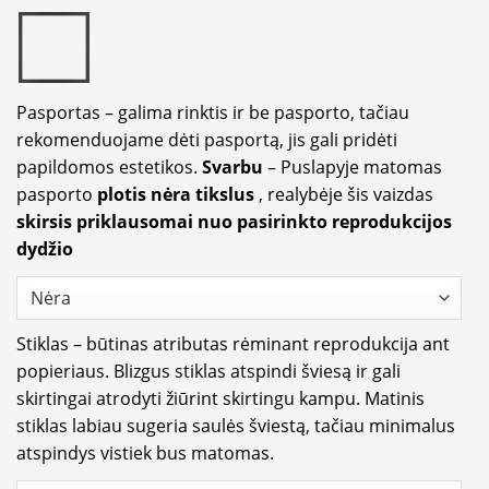
Pasportas – galima rinktis ir be pasporto, tačiau
rekomenduojame dėti pasportą, jis gali pridėti
papildomos estetikos.
Svarbu
– Puslapyje matomas
pasporto
plotis nėra tikslus
, realybėje šis vaizdas
skirsis priklausomai nuo pasirinkto reprodukcijos
dydžio
Stiklas – būtinas atributas rėminant reprodukcija ant
popieriaus. Blizgus stiklas atspindi šviesą ir gali
skirtingai atrodyti žiūrint skirtingu kampu. Matinis
stiklas labiau sugeria saulės šviestą, tačiau minimalus
atspindys vistiek bus matomas.