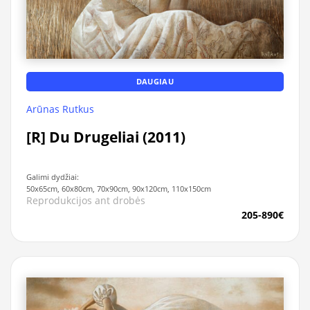
DAUGIAU
Arūnas Rutkus
[R] Du Drugeliai (2011)
Galimi dydžiai:
50x65cm, 60x80cm, 70x90cm, 90x120cm, 110x150cm
Reprodukcijos ant drobės
205-890€