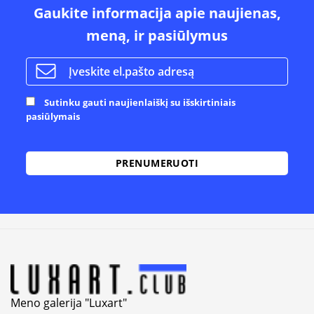
Gaukite informacija apie naujienas,
meną, ir pasiūlymus
Sutinku gauti naujienlaiškį su išskirtiniais
pasiūlymais
Alternative:
Meno galerija "Luxart"