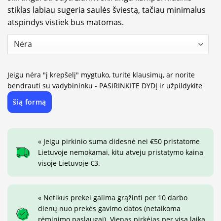
stiklas labiau sugeria saulės šviestą, tačiau minimalus
atspindys vistiek bus matomas.
Jeigu nėra "į krepšelį" mygtuko, turite klausimų, ar norite
bendrauti su vadybininku - PASIRINKITE DYDĮ ir užpildykite
šią formą
« Jeigu pirkinio suma didesnė nei €50 pristatome
Lietuvoje nemokamai, kitu atveju pristatymo kaina
visoje Lietuvoje €3.
« Netikus prekei galima grąžinti per 10 darbo
dienų nuo prekės gavimo datos (netaikoma
rėminimo paslaugai). Vienas pirkėjas per visą laiką