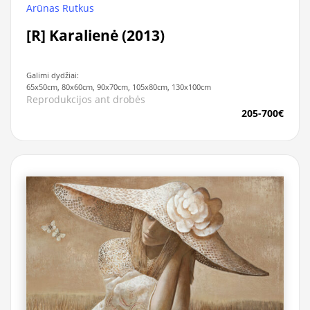
Arūnas Rutkus
[R] Karalienė (2013)
Galimi dydžiai:
65x50cm, 80x60cm, 90x70cm, 105x80cm, 130x100cm
Reprodukcijos ant drobės
205-700€