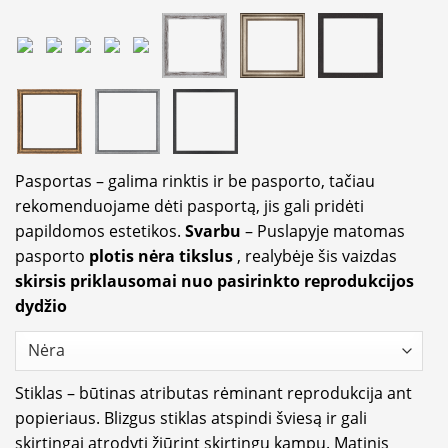
Pasportas – galima rinktis ir be pasporto, tačiau
rekomenduojame dėti pasportą, jis gali pridėti
papildomos estetikos.
Svarbu
– Puslapyje matomas
pasporto
plotis nėra tikslus
, realybėje šis vaizdas
skirsis priklausomai nuo pasirinkto reprodukcijos
dydžio
Stiklas – būtinas atributas rėminant reprodukcija ant
popieriaus. Blizgus stiklas atspindi šviesą ir gali
skirtingai atrodyti žiūrint skirtingu kampu. Matinis