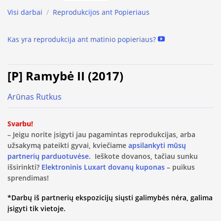
Visi darbai
/
Reprodukcijos ant Popieriaus
Kas yra reprodukcija ant matinio popieriaus?
[P] Ramybė II (2017)
Arūnas Rutkus
Svarbu!
– Jeigu norite įsigyti jau pagamintas reprodukcijas, arba
užsakymą pateikti gyvai, kviečiame
apsilankyti mūsų
partnerių parduotuvėse.
Ieškote dovanos, tačiau sunku
išsirinkti?
Elektroninis Luxart dovanų kuponas
– puikus
sprendimas!
*Darbų iš partnerių ekspozicijų siųsti galimybės nėra, galima
įsigyti tik vietoje.