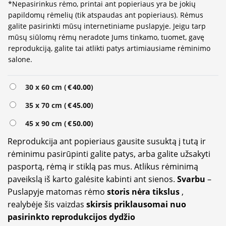
*Nepasirinkus rėmo, printai ant popieriaus yra be jokių
papildomų rėmelių (tik atspaudas ant popieriaus). Rėmus
galite pasirinkti mūsų internetiniame puslapyje. Jeigu tarp
mūsų siūlomų rėmų neradote Jums tinkamo, tuomet, gavę
reprodukciją, galite tai atlikti patys artimiausiame rėminimo
salone.
Alternative:
30 x 60 cm (
€
40.00
)
35 x 70 cm (
€
45.00
)
45 x 90 cm (
€
50.00
)
Reprodukcija ant popieriaus gausite susuktą į tutą ir
rėminimu pasirūpinti galite patys, arba galite užsakyti
pasportą, rėmą ir stiklą pas mus. Atlikus rėminimą
paveikslą iš karto galėsite kabinti ant sienos.
Svarbu
–
Puslapyje matomas rėmo
storis nėra tikslus
,
realybėje šis vaizdas
skirsis priklausomai nuo
pasirinkto reprodukcijos dydžio