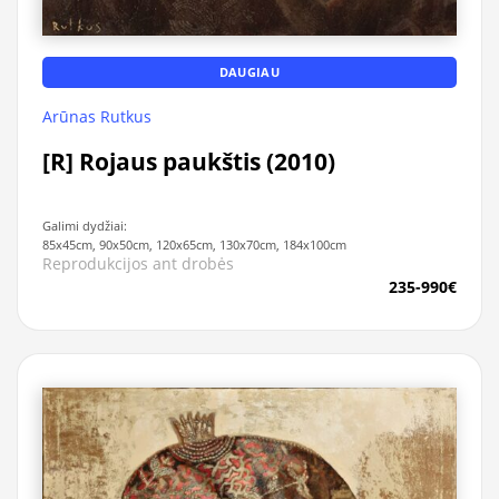
DAUGIAU
Arūnas Rutkus
[R] Rojaus paukštis (2010)
Galimi dydžiai:
85x45cm, 90x50cm, 120x65cm, 130x70cm, 184x100cm
Reprodukcijos ant drobės
235-990€