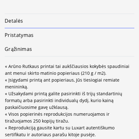
Detalės
Pristatymas
Grąžinimas
« Arūno Rutkaus printai tai aukščiausios kokybės spaudiniai
ant menui skirto matinio popieriaus (210 g / m2).
« Įsigydami printą ant popieriaus, Jūs tiesiogiai remiate
menininką.
« Užsakydami printą galite pasirinkti iš trijų standartinių
formatų arba pasirinkti individualų dydį, kurio kainą
paskaičiuosime gavę užklausą.
« Visos popierinės reprodukcijos numeruojamos ir
tiražuojamos 250 kopijų tiražu.
« Reprodukciją gausite kartu su Luxart autentiškumo
sertifikatu ir autoriaus parašu kitoje pusėje.