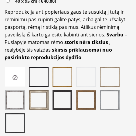
40 x 95 cm (
€
40.00
)
Reprodukcija ant popieriaus gausite susuktą į tutą ir
rėminimu pasirūpinti galite patys, arba galite užsakyti
pasportą, rėmą ir stiklą pas mus. Atlikus rėminimą
paveikslą iš karto galėsite kabinti ant sienos.
Svarbu
–
Puslapyje matomas rėmo
storis nėra tikslus
,
realybėje šis vaizdas
skirsis priklausomai nuo
pasirinkto reprodukcijos dydžio