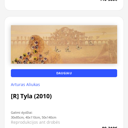
DAUGIAU
Arturas Aliukas
[R] Tyla (2010)
Galimi dydžiai:
30x85cm, 40x110cm, 50x140cm
Reprodukcijos ant drobės