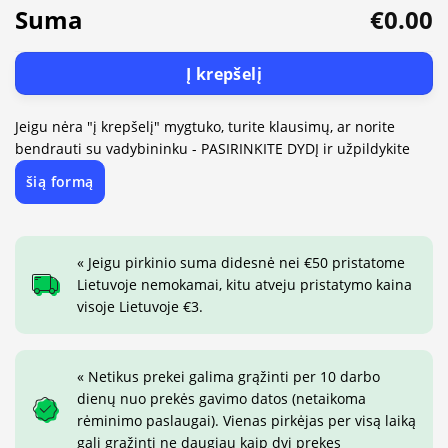
Suma
€0.00
Į krepšelį
Jeigu nėra "į krepšelį" mygtuko, turite klausimų, ar norite
bendrauti su vadybininku - PASIRINKITE DYDĮ ir užpildykite
šią formą
« Jeigu pirkinio suma didesnė nei €50 pristatome
Lietuvoje nemokamai, kitu atveju pristatymo kaina
visoje Lietuvoje €3.
« Netikus prekei galima grąžinti per 10 darbo
dienų nuo prekės gavimo datos (netaikoma
rėminimo paslaugai). Vienas pirkėjas per visą laiką
gali grąžinti ne daugiau kaip dvi prekes