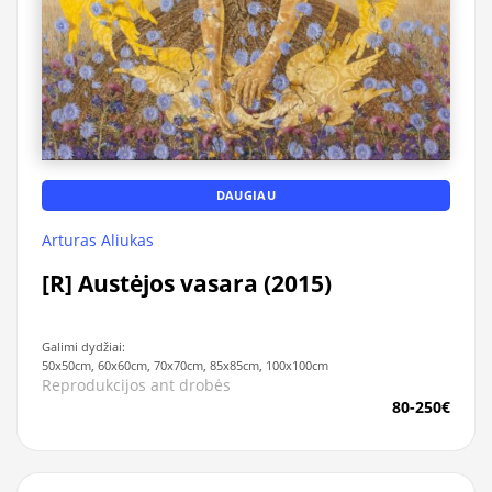
DAUGIAU
Arturas Aliukas
[R] Austėjos vasara (2015)
Galimi dydžiai:
50x50cm, 60x60cm, 70x70cm, 85x85cm, 100x100cm
Reprodukcijos ant drobės
80-250€