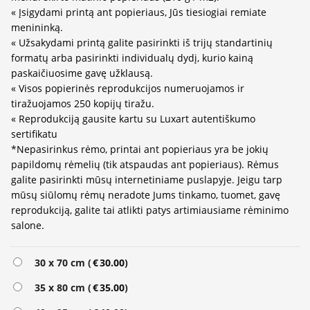
« Įsigydami printą ant popieriaus, Jūs tiesiogiai remiate
menininką.
« Užsakydami printą galite pasirinkti iš trijų standartinių
formatų arba pasirinkti individualų dydį, kurio kainą
paskaičiuosime gavę užklausą.
« Visos popierinės reprodukcijos numeruojamos ir
tiražuojamos 250 kopijų tiražu.
« Reprodukciją gausite kartu su Luxart autentiškumo
sertifikatu
*Nepasirinkus rėmo, printai ant popieriaus yra be jokių
papildomų rėmelių (tik atspaudas ant popieriaus). Rėmus
galite pasirinkti mūsų internetiniame puslapyje. Jeigu tarp
mūsų siūlomų rėmų neradote Jums tinkamo, tuomet, gavę
reprodukciją, galite tai atlikti patys artimiausiame rėminimo
salone.
Alternative:
30 x 70 cm (
€
30.00
)
35 x 80 cm (
€
35.00
)