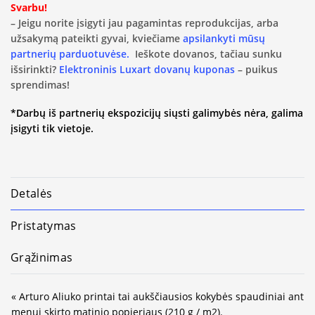
Svarbu!
– Jeigu norite įsigyti jau pagamintas reprodukcijas, arba
užsakymą pateikti gyvai, kviečiame
apsilankyti mūsų
partnerių parduotuvėse.
Ieškote dovanos, tačiau sunku
išsirinkti?
Elektroninis Luxart dovanų kuponas
– puikus
sprendimas!
*Darbų iš partnerių ekspozicijų siųsti galimybės nėra, galima
įsigyti tik vietoje.
Detalės
Pristatymas
Grąžinimas
« Arturo Aliuko printai tai aukščiausios kokybės spaudiniai ant
menui skirto matinio popieriaus (210 g / m2).