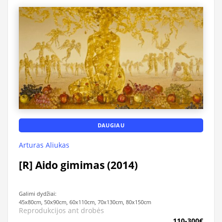
DAUGIAU
Arturas Aliukas
[R] Aido gimimas (2014)
Galimi dydžiai:
45x80cm, 50x90cm, 60x110cm, 70x130cm, 80x150cm
Reprodukcijos ant drobės
110-300€