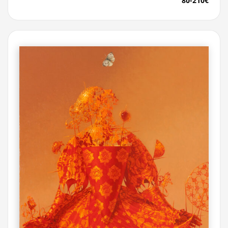
80-210€