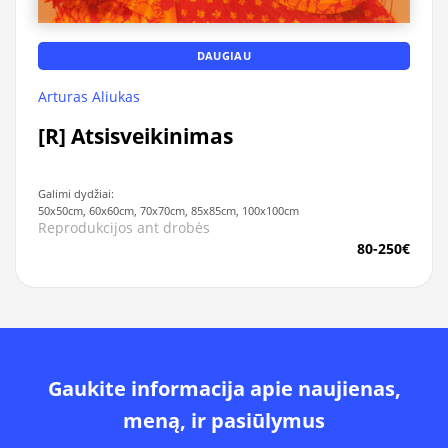
DAUGIAU
Arturas Aliukas
[R] Atsisveikinimas
Galimi dydžiai:
50x50cm, 60x60cm, 70x70cm, 85x85cm, 100x100cm
Reprodukcijos ant drobės
80-250€
Gaukite informacija apie naujienas,
meną, ir pasiūlymus