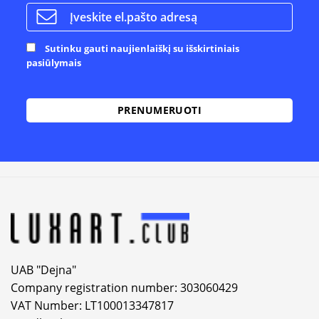
Sutinku gauti naujienlaiškį su išskirtiniais
pasiūlymais
Alternative:
UAB "Dejna"
Company registration number: 303060429
VAT Number: LT100013347817