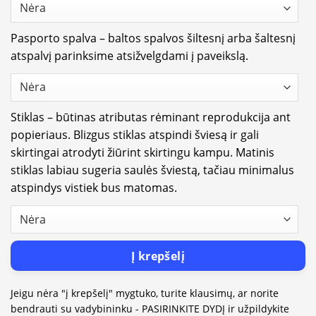
Pasporto spalva – baltos spalvos šiltesnį arba šaltesnį
atspalvį parinksime atsižvelgdami į paveikslą.
Stiklas – būtinas atributas rėminant reprodukcija ant
popieriaus. Blizgus stiklas atspindi šviesą ir gali
skirtingai atrodyti žiūrint skirtingu kampu. Matinis
stiklas labiau sugeria saulės šviestą, tačiau minimalus
atspindys vistiek bus matomas.
Į krepšelį
Jeigu nėra "į krepšelį" mygtuko, turite klausimų, ar norite
bendrauti su vadybininku - PASIRINKITE DYDĮ ir užpildykite