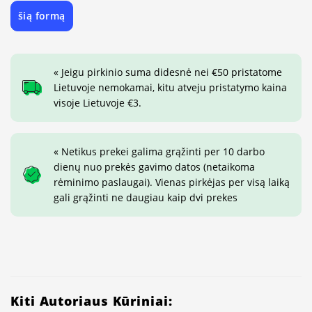
šią formą
« Jeigu pirkinio suma didesnė nei €50 pristatome
Lietuvoje nemokamai, kitu atveju pristatymo kaina
visoje Lietuvoje €3.
« Netikus prekei galima grąžinti per 10 darbo
dienų nuo prekės gavimo datos (netaikoma
rėminimo paslaugai). Vienas pirkėjas per visą laiką
gali grąžinti ne daugiau kaip dvi prekes
Kiti Autoriaus Kūriniai: