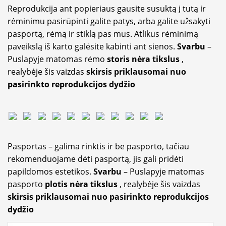
Reprodukcija ant popieriaus gausite susuktą į tutą ir
rėminimu pasirūpinti galite patys, arba galite užsakyti
pasportą, rėmą ir stiklą pas mus. Atlikus rėminimą
paveikslą iš karto galėsite kabinti ant sienos.
Svarbu
–
Puslapyje matomas rėmo
storis nėra tikslus
,
realybėje šis vaizdas
skirsis priklausomai nuo
pasirinkto reprodukcijos dydžio
Pasportas – galima rinktis ir be pasporto, tačiau
rekomenduojame dėti pasportą, jis gali pridėti
papildomos estetikos.
Svarbu
– Puslapyje matomas
pasporto
plotis nėra tikslus
, realybėje šis vaizdas
skirsis priklausomai nuo pasirinkto reprodukcijos
dydžio