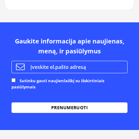
Gaukite informacija apie naujienas,
meną, ir pasiūlymus
Sutinku gauti naujienlaiškį su išskirtiniais
pasiūlymais
Alternative: