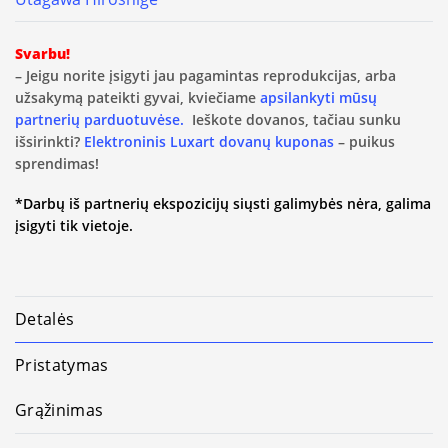
Svarbu!
– Jeigu norite įsigyti jau pagamintas reprodukcijas, arba
užsakymą pateikti gyvai, kviečiame
apsilankyti mūsų
partnerių parduotuvėse.
Ieškote dovanos, tačiau sunku
išsirinkti?
Elektroninis Luxart dovanų kuponas
– puikus
sprendimas!
*Darbų iš partnerių ekspozicijų siųsti galimybės nėra, galima
įsigyti tik vietoje.
Detalės
Pristatymas
Grąžinimas