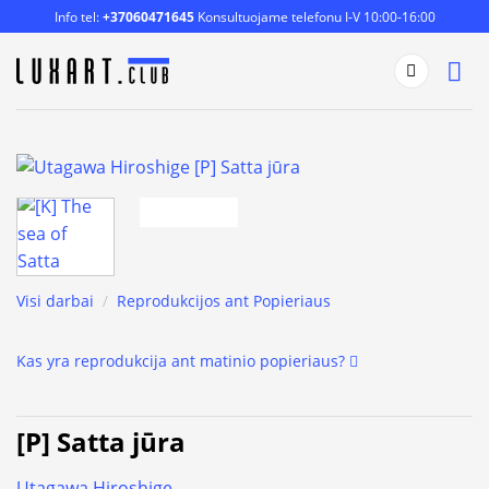
Skip
Info tel:
+37060471645
Konsultuojame telefonu I-V 10:00-16:00
to
content
Visi darbai
/
Reprodukcijos ant Popieriaus
Kas yra reprodukcija ant matinio popieriaus?
[P] Satta jūra
Utagawa Hiroshige