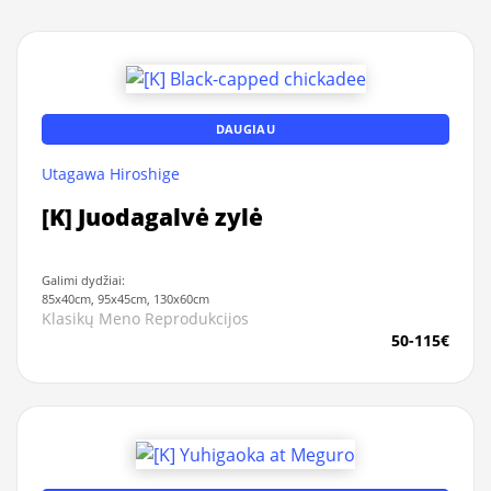
DAUGIAU
Utagawa Hiroshige
[K] Juodagalvė zylė
Galimi dydžiai:
85x40cm, 95x45cm, 130x60cm
Klasikų Meno Reprodukcijos
50-115€