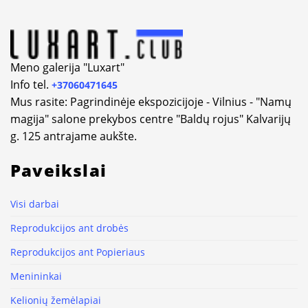
Meno galerija "Luxart"
Info tel.
+37060471645
Mus rasite: Pagrindinėje ekspozicijoje - Vilnius - "Namų
magija" salone prekybos centre "Baldų rojus" Kalvarijų
g. 125 antrajame aukšte.
Paveikslai
Visi darbai
Reprodukcijos ant drobės
Reprodukcijos ant Popieriaus
Menininkai
Kelionių žemėlapiai