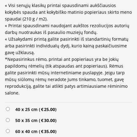
« Visi senųjų klasikų printai spausdinami aukščiausios
kokybės spauda ant kokybiško matinio popieriaus skirto meno
spaudai (210 g / m2).
« Printai spausdinami naudojant aukštos rezoliucijos autorių
darbų nuotraukas iš pasaulio muziejų fondų.
« Užsakydami printą galite pasirinkti iš standartinių formatų
arba pasirinkti individualų dydį, kurio kainą paskaičiuosime
gavę užklausą.
*Nepasirinkus rėmo, printai ant popieriaus yra be jokių
papildomų rėmelių (tik atspaudas ant popieriaus). Rėmus
galite pasirinkti mūsų internetiniame puslapyje. Jeigu tarp
mūsų siūlomų rėmų neradote Jums tinkamo, tuomet, gavę
reprodukciją, galite tai atlikti patys artimiausiame rėminimo
salone.
Alternative:
40 x 25 cm (
€
25.00
)
50 x 35 cm (
€
30.00
)
60 x 40 cm (
€
35.00
)