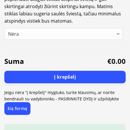
skirtingai atrodyti žiūrint skirtingu kampu. Matinis
stiklas labiau sugeria saulės šviestą, tačiau minimalus
atspindys vistiek bus matomas.
Suma
€0.00
Į krepšelį
Jeigu nėra "į krepšelį" mygtuko, turite klausimų, ar norite
bendrauti su vadybininku - PASIRINKITE DYDĮ ir užpildykite
šią formą