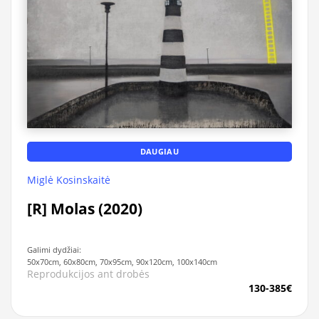
DAUGIAU
Miglė Kosinskaitė
[R] Molas (2020)
Galimi dydžiai:
50x70cm, 60x80cm, 70x95cm, 90x120cm, 100x140cm
Reprodukcijos ant drobės
130-385€