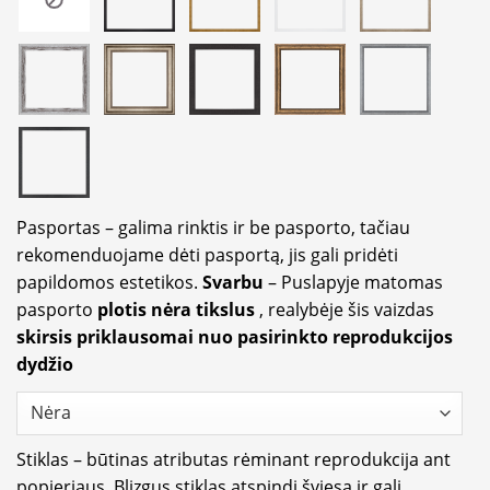
Pasportas – galima rinktis ir be pasporto, tačiau
rekomenduojame dėti pasportą, jis gali pridėti
papildomos estetikos.
Svarbu
– Puslapyje matomas
pasporto
plotis nėra tikslus
, realybėje šis vaizdas
skirsis priklausomai nuo pasirinkto reprodukcijos
dydžio
Stiklas – būtinas atributas rėminant reprodukcija ant
popieriaus. Blizgus stiklas atspindi šviesą ir gali