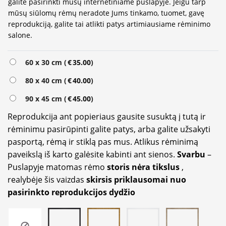
galite pasirinkti mūsų internetiniame puslapyje. Jeigu tarp
mūsų siūlomų rėmų neradote Jums tinkamo, tuomet, gavę
reprodukciją, galite tai atlikti patys artimiausiame rėminimo
salone.
Alternative:
60 x 30 cm (
€
35.00
)
80 x 40 cm (
€
40.00
)
90 x 45 cm (
€
45.00
)
Reprodukcija ant popieriaus gausite susuktą į tutą ir
rėminimu pasirūpinti galite patys, arba galite užsakyti
pasportą, rėmą ir stiklą pas mus. Atlikus rėminimą
paveikslą iš karto galėsite kabinti ant sienos.
Svarbu
–
Puslapyje matomas rėmo
storis nėra tikslus
,
realybėje šis vaizdas
skirsis priklausomai nuo
pasirinkto reprodukcijos dydžio