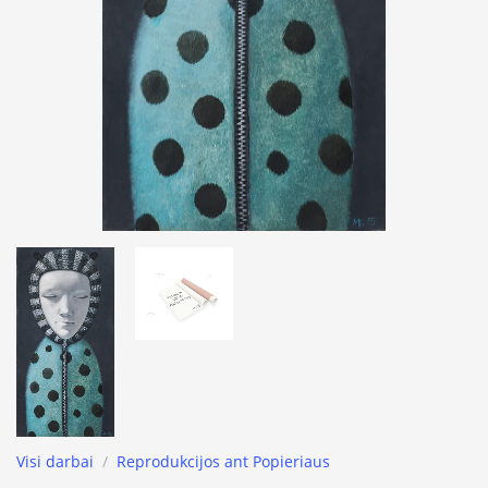
Visi darbai
/
Reprodukcijos ant Popieriaus