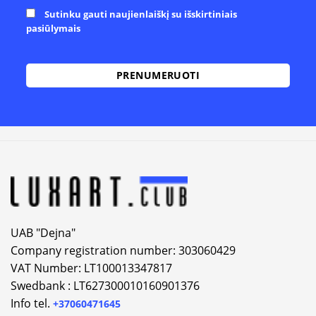
Sutinku gauti naujienlaiškį su išskirtiniais
pasiūlymais
Alternative:
UAB "Dejna"
Company registration number: 303060429
VAT Number: LT100013347817
Swedbank : LT627300010160901376
Info tel.
+37060471645