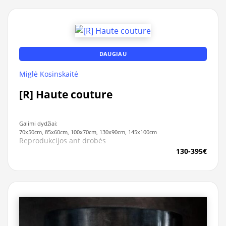
DAUGIAU
Miglė Kosinskaitė
[R] Haute couture
Galimi dydžiai:
70x50cm, 85x60cm, 100x70cm, 130x90cm, 145x100cm
Reprodukcijos ant drobės
130-395€