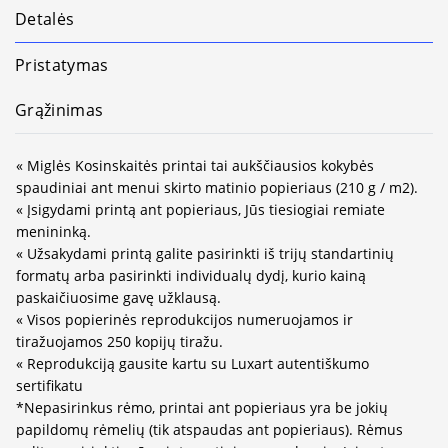
Detalės
Pristatymas
Grąžinimas
« Miglės Kosinskaitės printai tai aukščiausios kokybės
spaudiniai ant menui skirto matinio popieriaus (210 g / m2).
« Įsigydami printą ant popieriaus, Jūs tiesiogiai remiate
menininką.
« Užsakydami printą galite pasirinkti iš trijų standartinių
formatų arba pasirinkti individualų dydį, kurio kainą
paskaičiuosime gavę užklausą.
« Visos popierinės reprodukcijos numeruojamos ir
tiražuojamos 250 kopijų tiražu.
« Reprodukciją gausite kartu su Luxart autentiškumo
sertifikatu
*Nepasirinkus rėmo, printai ant popieriaus yra be jokių
papildomų rėmelių (tik atspaudas ant popieriaus). Rėmus