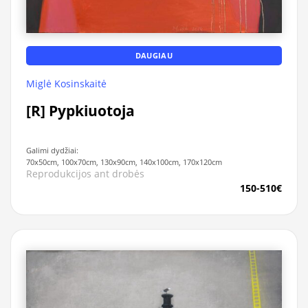
DAUGIAU
Miglė Kosinskaitė
[R] Pypkiuotoja
Galimi dydžiai:
70x50cm, 100x70cm, 130x90cm, 140x100cm, 170x120cm
Reprodukcijos ant drobės
150-510€