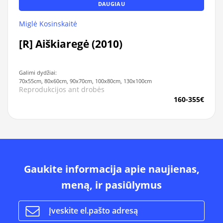
DAUGIAU
Miglė Kosinskaitė
[R] Aiškiaregė (2010)
Galimi dydžiai:
70x55cm, 80x60cm, 90x70cm, 100x80cm, 130x100cm
Reprodukcijos ant drobės
160-355€
Gaukite informacija apie naujienas,
meną, ir pasiūlymus