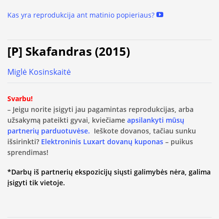
Kas yra reprodukcija ant matinio popieriaus?
[P] Skafandras (2015)
Miglė Kosinskaitė
Svarbu!
– Jeigu norite įsigyti jau pagamintas reprodukcijas, arba
užsakymą pateikti gyvai, kviečiame
apsilankyti mūsų
partnerių parduotuvėse.
Ieškote dovanos, tačiau sunku
išsirinkti?
Elektroninis Luxart dovanų kuponas
– puikus
sprendimas!
*Darbų iš partnerių ekspozicijų siųsti galimybės nėra, galima
įsigyti tik vietoje.