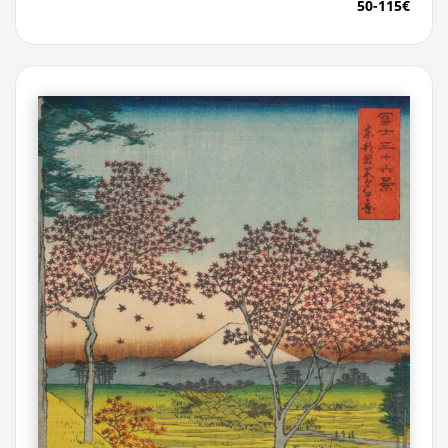
50-115€