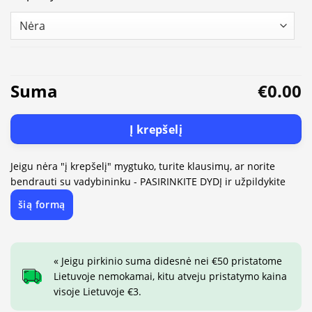
Suma
€0.00
Į krepšelį
Jeigu nėra "į krepšelį" mygtuko, turite klausimų, ar norite
bendrauti su vadybininku - PASIRINKITE DYDĮ ir užpildykite
šią formą
« Jeigu pirkinio suma didesnė nei €50 pristatome
Lietuvoje nemokamai, kitu atveju pristatymo kaina
visoje Lietuvoje €3.