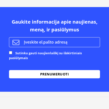
Gaukite informacija apie naujienas,
meną, ir pasiūlymus
Sutinku gauti naujienlaiškį su išskirtiniais
pasiūlymais
Alternative: