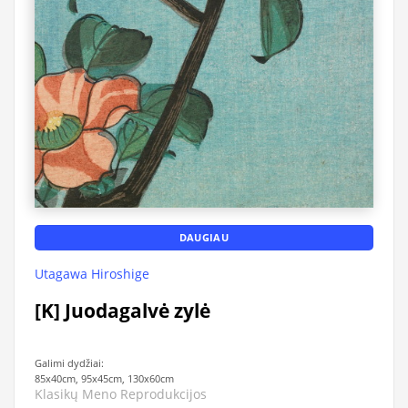
DAUGIAU
Utagawa Hiroshige
[K] Juodagalvė zylė
Galimi dydžiai:
85x40cm, 95x45cm, 130x60cm
Klasikų Meno Reprodukcijos