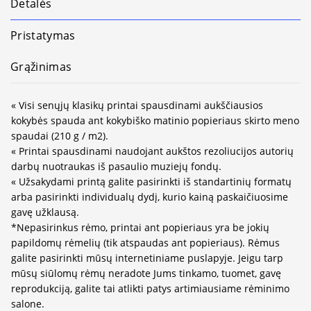
Detalės
Pristatymas
Grąžinimas
« Visi senųjų klasikų printai spausdinami aukščiausios
kokybės spauda ant kokybiško matinio popieriaus skirto meno
spaudai (210 g / m2).
« Printai spausdinami naudojant aukštos rezoliucijos autorių
darbų nuotraukas iš pasaulio muziejų fondų.
« Užsakydami printą galite pasirinkti iš standartinių formatų
arba pasirinkti individualų dydį, kurio kainą paskaičiuosime
gavę užklausą.
*Nepasirinkus rėmo, printai ant popieriaus yra be jokių
papildomų rėmelių (tik atspaudas ant popieriaus). Rėmus
galite pasirinkti mūsų internetiniame puslapyje. Jeigu tarp
mūsų siūlomų rėmų neradote Jums tinkamo, tuomet, gavę
reprodukciją, galite tai atlikti patys artimiausiame rėminimo
salone.