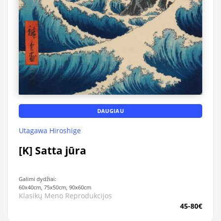
DAUGIAU
Utagawa Hiroshige
[K] Satta jūra
Galimi dydžiai:
60x40cm, 75x50cm, 90x60cm
Klasikų Meno Reprodukcijos
45-80€