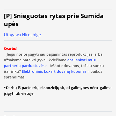
[P] Snieguotas rytas prie Sumida
upės
Utagawa Hiroshige
Svarbu!
– Jeigu norite įsigyti jau pagamintas reprodukcijas, arba
užsakymą pateikti gyvai, kviečiame
apsilankyti mūsų
partnerių parduotuvėse.
Ieškote dovanos, tačiau sunku
išsirinkti?
Elektroninis Luxart dovanų kuponas
– puikus
sprendimas!
*Darbų iš partnerių ekspozicijų siųsti galimybės nėra, galima
įsigyti tik vietoje.