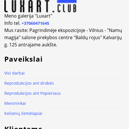
Meno galerija "Luxart"
Info tel.
+37060471645
Mus rasite: Pagrindinėje ekspozicijoje - Vilnius - "Namų
magija" salone prekybos centre "Baldų rojus" Kalvarijų
g. 125 antrajame aukšte.
Paveikslai
Visi darbai
Reprodukcijos ant drobės
Reprodukcijos ant Popieriaus
Menininkai
Kelionių žemėlapiai
Klientams