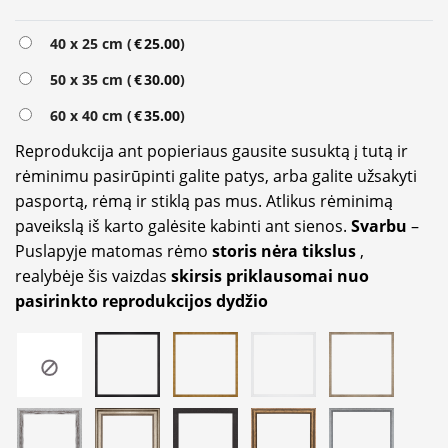
Alternative:
40 x 25 cm (
€
25.00
)
50 x 35 cm (
€
30.00
)
60 x 40 cm (
€
35.00
)
Reprodukcija ant popieriaus gausite susuktą į tutą ir
rėminimu pasirūpinti galite patys, arba galite užsakyti
pasportą, rėmą ir stiklą pas mus. Atlikus rėminimą
paveikslą iš karto galėsite kabinti ant sienos.
Svarbu
–
Puslapyje matomas rėmo
storis nėra tikslus
,
realybėje šis vaizdas
skirsis priklausomai nuo
pasirinkto reprodukcijos dydžio