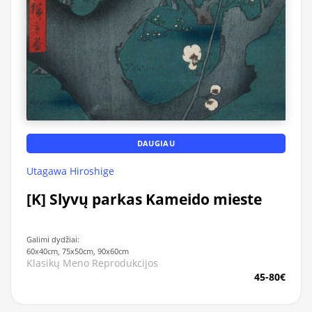
DAUGIAU
Utagawa Hiroshige
[K] Slyvų parkas Kameido mieste
Galimi dydžiai:
60x40cm, 75x50cm, 90x60cm
Klasikų Meno Reprodukcijos
45-80€