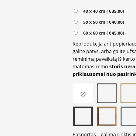
Alternative:
40 x 40 cm (
€
35.00
)
50 x 50 cm (
€
40.00
)
60 x 60 cm (
€
45.00
)
Reprodukcija ant popieriaus
galite patys, arba galite užs
rėminimą paveikslą iš karto 
matomas rėmo
storis nėra
priklausomai nuo pasirink
Pasportas – galima rinktis 