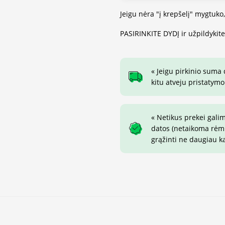
Jeigu nėra "į krepšelį" mygtuko
PASIRINKITE DYDĮ ir užpildykit
« Jeigu pirkinio suma
kitu atveju pristatymo
« Netikus prekei gali
datos (netaikoma rėmin
grąžinti ne daugiau k