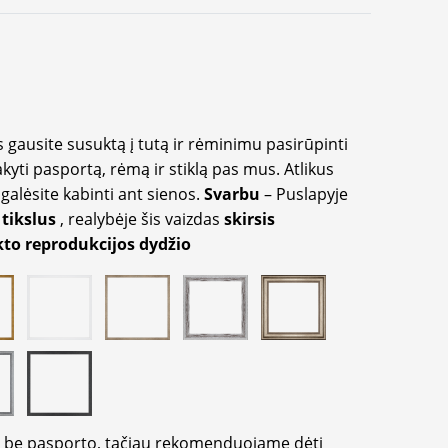
 gausite susuktą į tutą ir rėminimu pasirūpinti
akyti pasportą, rėmą ir stiklą pas mus. Atlikus
galėsite kabinti ant sienos.
Svarbu
– Puslapyje
 tikslus
, realybėje šis vaizdas
skirsis
to reprodukcijos dydžio
ir be pasporto, tačiau rekomenduojame dėti