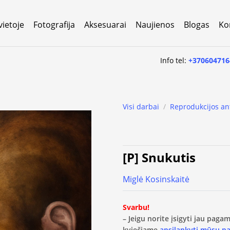
vietoje
Fotografija
Aksesuarai
Naujienos
Blogas
Ko
Info tel:
+370604716
Visi darbai
/
Reprodukcijos an
[P] Snukutis
Miglė Kosinskaitė
Svarbu!
– Jeigu norite įsigyti jau pag
kviečiame
apsilankyti mūsų p