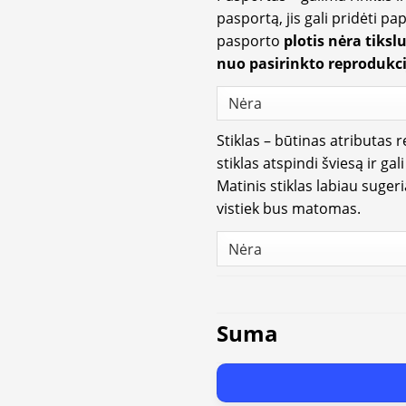
pasportą, jis gali pridėti p
pasporto
plotis nėra tiksl
nuo pasirinkto reprodukci
Stiklas – būtinas atributas 
stiklas atspindi šviesą ir gal
Matinis stiklas labiau suger
vistiek bus matomas.
Suma