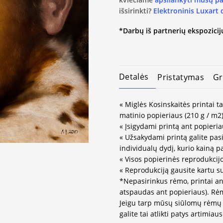
išsirinkti?
Elektroninis Luxart
*Darbų iš partnerių ekspozicijų
Detalės
Pristatymas
Gr
« Miglės Kosinskaitės printai t
matinio popieriaus (210 g / m2)
« Įsigydami printą ant popieria
« Užsakydami printą galite pasir
individualų dydį, kurio kainą 
« Visos popierinės reprodukcij
« Reprodukciją gausite kartu s
*Nepasirinkus rėmo, printai an
atspaudas ant popieriaus). Rėm
Jeigu tarp mūsų siūlomų rėmų 
galite tai atlikti patys artimi