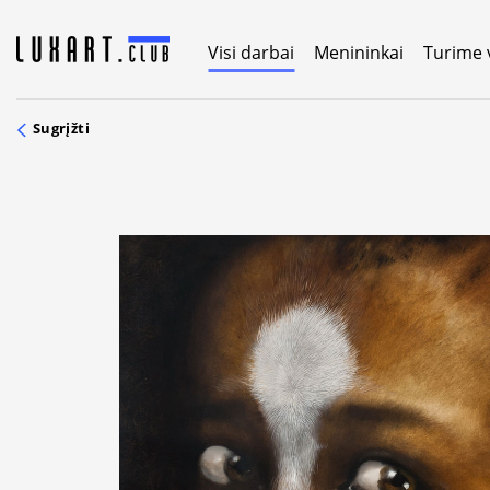
Skip
to
Visi darbai
Menininkai
Turime 
content
Sugrįžti