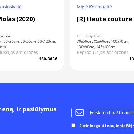
Kosinskaitė
Miglė Kosinskaitė
Molas (2020)
[R] Haute couture
ydžiai:
Galimi dydžiai:
, 60x80cm, 70x95cm, 90x120cm,
70x50cm, 85x60cm, 100x70cm,
0cm
130x90cm, 145x100cm
ukcijos ant drobės
Reprodukcijos ant drobės
130-385€
13
meną, ir pasiūlymus
Sutinku gauti naujienlaiškį s