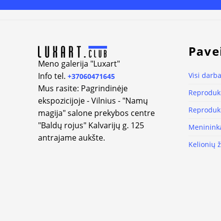
Alternative:
Pave
Meno galerija "Luxart"
Info tel.
Visi darba
+37060471645
Mus rasite: Pagrindinėje
Reprodukc
ekspozicijoje - Vilnius - "Namų
Reprodukc
magija" salone prekybos centre
"Baldų rojus" Kalvarijų g. 125
Meninink
antrajame aukšte.
Kelionių 