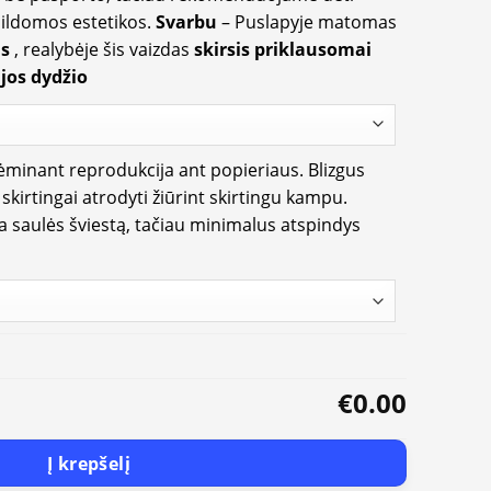
apildomos estetikos.
Svarbu
– Puslapyje matomas
us
, realybėje šis vaizdas
skirsis priklausomai
jos dydžio
rėminant reprodukcija ant popieriaus. Blizgus
i skirtingai atrodyti žiūrint skirtingu kampu.
ia saulės šviestą, tačiau minimalus atspindys
€0.00
Į krepšelį