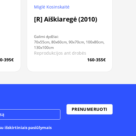
Miglė Kosinskaitė
[R] Aiškiaregė (2010)
Galimi dydžiai:
70x55cm, 80x60cm, 90x70cm, 100x80cm,
130x100cm
Reprodukcijos ant drobės
0-395€
160-355€
u išskirtiniais pasiūlymais