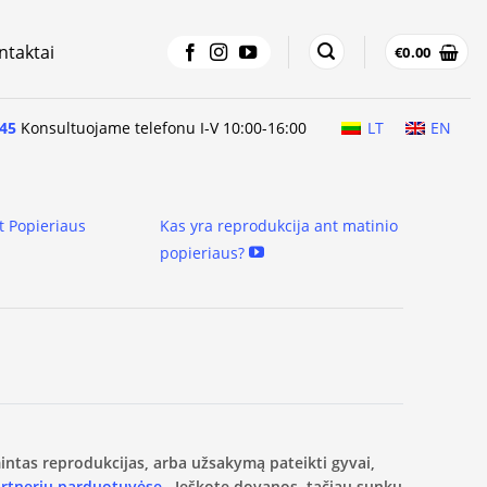
ntaktai
€
0.00
45
Konsultuojame telefonu I-V 10:00-16:00
LT
EN
t Popieriaus
Kas yra reprodukcija ant matinio
popieriaus?
amintas reprodukcijas, arba užsakymą pateikti gyvai,
artnerių parduotuvėse.
Ieškote dovanos, tačiau sunku