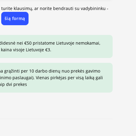
, turite klausimų, ar norite bendrauti su vadybininku -
šią formą
e
 didesnė nei €50 pristatome Lietuvoje nemokamai,
 kaina visoje Lietuvoje €3.
ma grąžinti per 10 darbo dienų nuo prekės gavimo
imo paslaugai). Vienas pirkėjas per visą laiką gali
aip dvi prekes