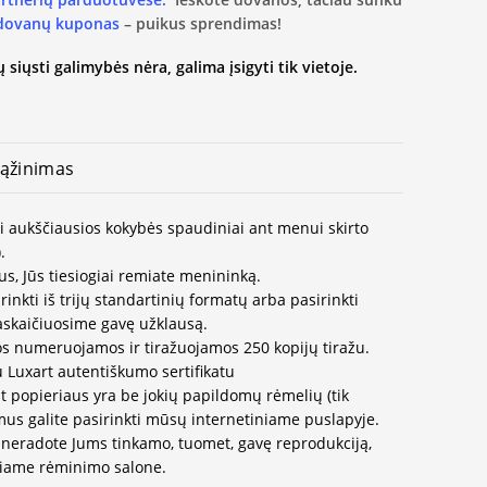
 dovanų kuponas
– puikus sprendimas!
 siųsti galimybės nėra, galima įsigyti tik vietoje.
ąžinimas
ai aukščiausios kokybės spaudiniai ant menui skirto
.
us, Jūs tiesiogiai remiate menininką.
inkti iš trijų standartinių formatų arba pasirinkti
paskaičiuosime gavę užklausą.
os numeruojamos ir tiražuojamos 250 kopijų tiražu.
u Luxart autentiškumo sertifikatu
t popieriaus yra be jokių papildomų rėmelių (tik
us galite pasirinkti mūsų internetiniame puslapyje.
neradote Jums tinkamo, tuomet, gavę reprodukciją,
ausiame rėminimo salone.