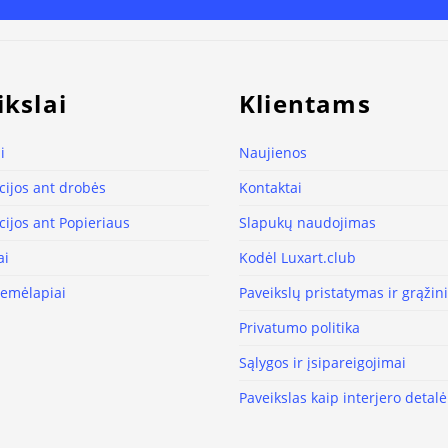
ikslai
Klientams
i
Naujienos
ijos ant drobės
Kontaktai
ijos ant Popieriaus
Slapukų naudojimas
ai
Kodėl Luxart.club
žemėlapiai
Paveikslų pristatymas ir grąži
Privatumo politika
Sąlygos ir įsipareigojimai
Paveikslas kaip interjero detalė