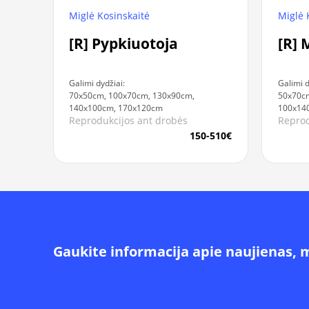
Miglė 
Miglė Kosinskaitė
[R] 
[R] Pypkiuotoja
Galimi d
Galimi dydžiai:
50x70cm
70x50cm, 100x70cm, 130x90cm,
100x14
140x100cm, 170x120cm
Reprod
Reprodukcijos ant drobės
150-510€
Gaukite informacija apie naujienas, 