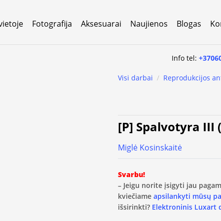
vietoje
Fotografija
Aksesuarai
Naujienos
Blogas
Ko
Info tel:
+3706
Visi darbai
/
Reprodukcijos an
[P] Spalvotyra III 
Miglė Kosinskaitė
Svarbu!
– Jeigu norite įsigyti jau pag
kviečiame
apsilankyti mūsų p
išsirinkti?
Elektroninis Luxart