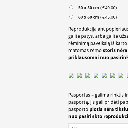
50 x 50 cm (
€
40.00
)
60 x 60 cm (
€
45.00
)
Reprodukcija ant popieriaus
galite patys, arba galite užs
rėminimą paveikslą iš karto 
matomas rėmo
storis nėra
priklausomai nuo pasirink
Pasportas – galima rinktis 
pasportą, jis gali pridėti p
pasporto
plotis nėra tiksl
nuo pasirinkto reprodukci