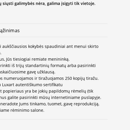
 siųsti galimybės nėra, galima įsigyti tik vietoje.
ąžinimas
ai aukščiausios kokybės spaudiniai ant menui skirto
.
us, Jūs tiesiogiai remiate menininką.
inkti iš trijų standartinių formatų arba pasirinkti
paskaičiuosime gavę užklausą.
os numeruojamos ir tiražuojamos 250 kopijų tiražu.
u Luxart autentiškumo sertifikatu
t popieriaus yra be jokių papildomų rėmelių (tik
us galite pasirinkti mūsų internetiniame puslapyje.
neradote Jums tinkamo, tuomet, gavę reprodukciją,
ausiame rėminimo salone.