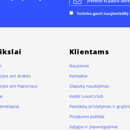
Sutinku gauti naujienlaiškį s
ikslai
Klientams
i
Naujienos
ijos ant drobės
Kontaktai
ijos ant Popieriaus
Slapukų naudojimas
ai
Kodėl Luxart.club
žemėlapiai
Paveikslų pristatymas ir grąži
Privatumo politika
Sąlygos ir įsipareigojimai