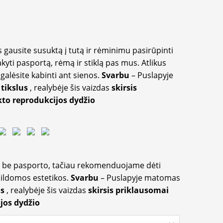
 gausite susuktą į tutą ir rėminimu pasirūpinti
akyti pasportą, rėmą ir stiklą pas mus. Atlikus
galėsite kabinti ant sienos.
Svarbu
– Puslapyje
 tikslus
, realybėje šis vaizdas
skirsis
to reprodukcijos dydžio
ir be pasporto, tačiau rekomenduojame dėti
apildomos estetikos.
Svarbu
– Puslapyje matomas
us
, realybėje šis vaizdas
skirsis priklausomai
jos dydžio