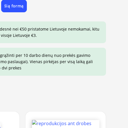
šią formą
e
idesnė nei €50 pristatome Lietuvoje nemokamai, kitu
visoje Lietuvoje €3.
 grąžinti per 10 darbo dienų nuo prekės gavimo
o paslaugai). Vienas pirkėjas per visą laiką gali
p dvi prekes