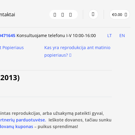
ntaktai
€
0.00
0471645
Konsultuojame telefonu I-V 10:00-16:00
LT
EN
t Popieriaus
Kas yra reprodukcija ant matinio
popieriaus?
(2013)
amintas reprodukcijas, arba užsakymą pateikti gyvai,
artnerių parduotuvėse.
Ieškote dovanos, tačiau sunku
 dovanų kuponas
– puikus sprendimas!