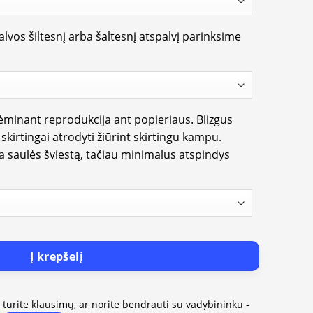
lvos šiltesnį arba šaltesnį atspalvį parinksime
rėminant reprodukcija ant popieriaus. Blizgus
i skirtingai atrodyti žiūrint skirtingu kampu.
ia saulės šviestą, tačiau minimalus atspindys
Į krepšelį
, turite klausimų, ar norite bendrauti su vadybininku -