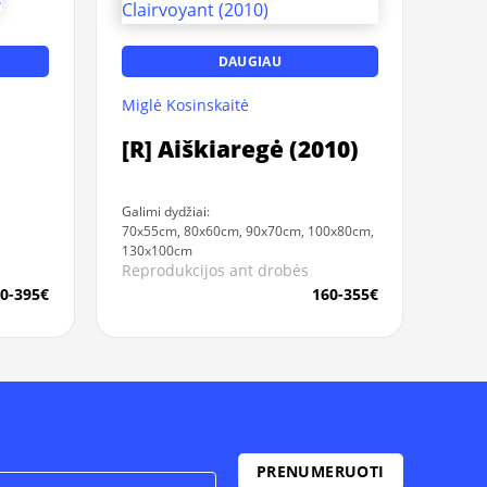
DAUGIAU
Miglė Kosinskaitė
[R] Aiškiaregė (2010)
Galimi dydžiai:
70x55cm, 80x60cm, 90x70cm, 100x80cm,
130x100cm
Reprodukcijos ant drobės
0-395€
160-355€