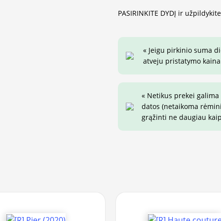
PASIRINKITE DYDĮ ir užpildykit
« Jeigu pirkinio suma d
atveju pristatymo kaina 
« Netikus prekei galima
datos (netaikoma rėminim
grąžinti ne daugiau kai