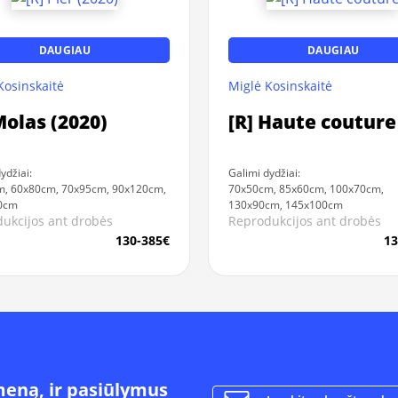
DAUGIAU
DAUGIAU
Kosinskaitė
Miglė Kosinskaitė
Molas (2020)
[R] Haute couture
ydžiai:
Galimi dydžiai:
, 60x80cm, 70x95cm, 90x120cm,
70x50cm, 85x60cm, 100x70cm,
0cm
130x90cm, 145x100cm
ukcijos ant drobės
Reprodukcijos ant drobės
130-385€
13
meną, ir pasiūlymus