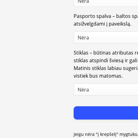
Pasporto spalva – baltos spa
atsižvelgdami į paveikslą.
Stiklas – būtinas atributas 
stiklas atspindi šviesą ir gal
Matinis stiklas labiau suger
vistiek bus matomas.
Jeigu nėra "į krepšelį" mygtuko