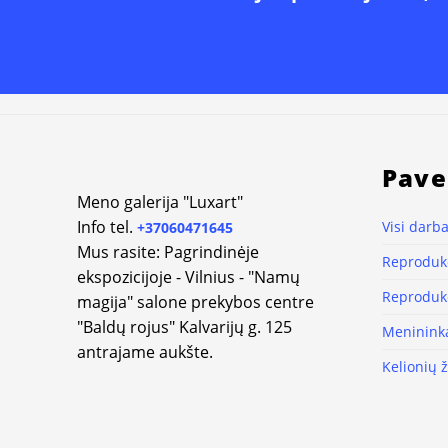
Pave
Meno galerija "Luxart"
Info tel.
Visi darba
+37060471645
Mus rasite: Pagrindinėje
Reprodukc
ekspozicijoje - Vilnius - "Namų
Reprodukc
magija" salone prekybos centre
"Baldų rojus" Kalvarijų g. 125
Meninink
antrajame aukšte.
Kelionių 