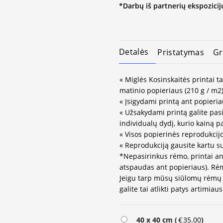
*Darbų iš partnerių ekspozicijų
Detalės
Pristatymas
Gr
« Miglės Kosinskaitės printai t
matinio popieriaus (210 g / m2)
« Įsigydami printą ant popieria
« Užsakydami printą galite pasir
individualų dydį, kurio kainą 
« Visos popierinės reprodukcij
« Reprodukciją gausite kartu s
*Nepasirinkus rėmo, printai an
atspaudas ant popieriaus). Rėm
Jeigu tarp mūsų siūlomų rėmų 
galite tai atlikti patys artimi
40 x 40 cm (
€
35.00
)