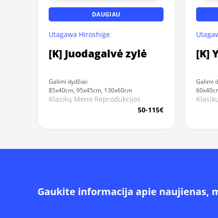
DAUGIAU
Utagawa Hiroshige
Utagaw
[K] Juodagalvė zylė
[K]
Galimi dydžiai:
Galimi d
85x40cm, 95x45cm, 130x60cm
60x40c
Klasikų Meno Reprodukcijos
Klasik
50-115€
Gaukite informacija apie naujienas, 