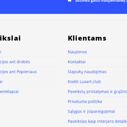
Sutinku gauti naujienlaiškį s
ikslai
Klientams
i
Naujienos
ijos ant drobės
Kontaktai
ijos ant Popieriaus
Slapukų naudojimas
ai
Kodėl Luxart.club
žemėlapiai
Paveikslų pristatymas ir grąži
Privatumo politika
Sąlygos ir įsipareigojimai
Paveikslas kaip interjero detalė