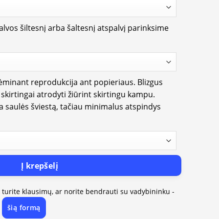
lvos šiltesnį arba šaltesnį atspalvį parinksime
rėminant reprodukcija ant popieriaus. Blizgus
i skirtingai atrodyti žiūrint skirtingu kampu.
ia saulės šviestą, tačiau minimalus atspindys
Į krepšelį
, turite klausimų, ar norite bendrauti su vadybininku -
šią formą
e