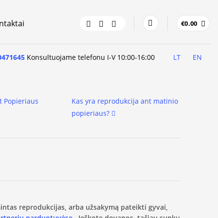
ntaktai
€
0.00
0471645
Konsultuojame telefonu I-V 10:00-16:00
LT
EN
t Popieriaus
Kas yra reprodukcija ant matinio
popieriaus?
amintas reprodukcijas, arba užsakymą pateikti gyvai,
artnerių parduotuvėse.
Ieškote dovanos, tačiau sunku