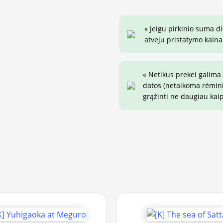
« Jeigu pirkinio suma d
atveju pristatymo kaina 
« Netikus prekei galima
datos (netaikoma rėminim
grąžinti ne daugiau kai