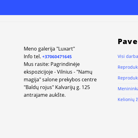
Alternative:
Pave
Meno galerija "Luxart"
Info tel.
Visi darba
+37060471645
Mus rasite: Pagrindinėje
Reprodukc
ekspozicijoje - Vilnius - "Namų
Reprodukc
magija" salone prekybos centre
"Baldų rojus" Kalvarijų g. 125
Meninink
antrajame aukšte.
Kelionių 