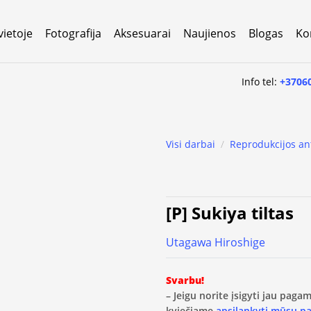
vietoje
Fotografija
Aksesuarai
Naujienos
Blogas
Ko
Info tel:
+3706
Visi darbai
/
Reprodukcijos an
[P] Sukiya tiltas
Utagawa Hiroshige
Svarbu!
– Jeigu norite įsigyti jau pag
kviečiame
apsilankyti mūsų p