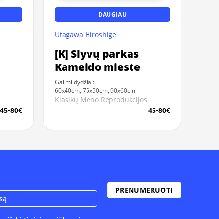
DAUGIAU
Utagawa Hiroshige
[K] Slyvų parkas
Kameido mieste
Galimi dydžiai:
60x40cm, 75x50cm, 90x60cm
Klasikų Meno Reprodukcijos
45-80€
45-80€