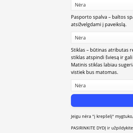
Pasporto spalva – baltos spa
atsižvelgdami į paveikslą.
Stiklas – būtinas atributas 
stiklas atspindi šviesą ir gal
Matinis stiklas labiau suger
vistiek bus matomas.
Jeigu nėra "į krepšelį" mygtuko
PASIRINKITE DYDĮ ir užpildykit