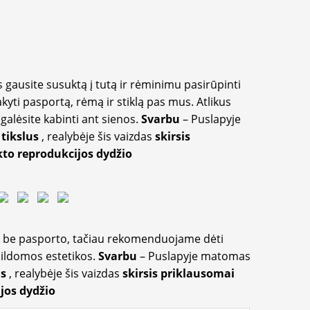
 gausite susuktą į tutą ir rėminimu pasirūpinti
akyti pasportą, rėmą ir stiklą pas mus. Atlikus
galėsite kabinti ant sienos.
Svarbu
– Puslapyje
 tikslus
, realybėje šis vaizdas
skirsis
to reprodukcijos dydžio
ir be pasporto, tačiau rekomenduojame dėti
apildomos estetikos.
Svarbu
– Puslapyje matomas
us
, realybėje šis vaizdas
skirsis priklausomai
jos dydžio