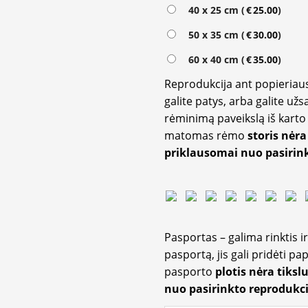
Alternative:
40 x 25 cm (
€
25.00
)
50 x 35 cm (
€
30.00
)
60 x 40 cm (
€
35.00
)
Reprodukcija ant popieriaus
galite patys, arba galite užs
rėminimą paveikslą iš karto 
matomas rėmo
storis nėra
priklausomai nuo pasirink
Pasportas – galima rinktis 
pasportą, jis gali pridėti p
pasporto
plotis nėra tiksl
nuo pasirinkto reprodukci