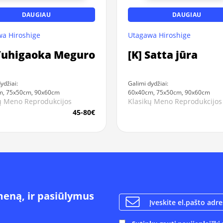
DAUGIAU
DAUGIAU
a Hiroshige
Utagawa Hiroshige
 Yuhigaoka Meguro
[K] Satta jūra
ydžiai:
Galimi dydžiai:
m, 75x50cm, 90x60cm
60x40cm, 75x50cm, 90x60cm
ų Meno Reprodukcijos
Klasikų Meno Reprodukcijos
45-80€
meną, ir pasiūlymus