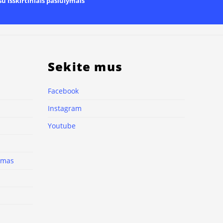
u išskirtiniais pasiūlymais
Sekite mus
Facebook
Instagram
Youtube
nimas