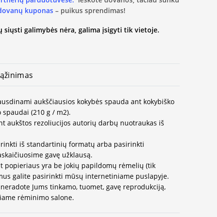
 dovanų kuponas
– puikus sprendimas!
 siųsti galimybės nėra, galima įsigyti tik vietoje.
ąžinimas
spausdinami aukščiausios kokybės spauda ant kokybiško
 spaudai (210 g / m2).
t aukštos rezoliucijos autorių darbų nuotraukas iš
rinkti iš standartinių formatų arba pasirinkti
paskaičiuosime gavę užklausą.
t popieriaus yra be jokių papildomų rėmelių (tik
us galite pasirinkti mūsų internetiniame puslapyje.
neradote Jums tinkamo, tuomet, gavę reprodukciją,
ausiame rėminimo salone.