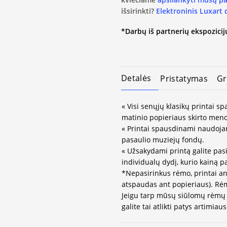
išsirinkti?
Elektroninis Luxart
*Darbų iš partnerių ekspozicijų
Detalės
Pristatymas
Gr
« Visi senųjų klasikų printai 
matinio popieriaus skirto meno
« Printai spausdinami naudojan
pasaulio muziejų fondų.
« Užsakydami printą galite pasi
individualų dydį, kurio kainą 
*Nepasirinkus rėmo, printai an
atspaudas ant popieriaus). Rėm
Jeigu tarp mūsų siūlomų rėmų 
galite tai atlikti patys artimi