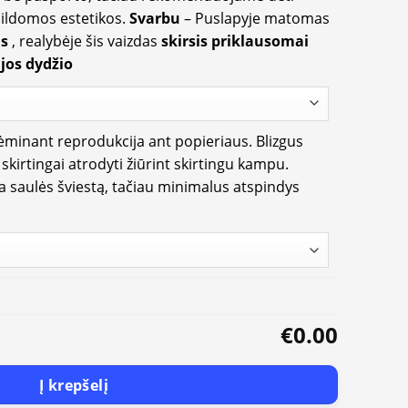
apildomos estetikos.
Svarbu
– Puslapyje matomas
us
, realybėje šis vaizdas
skirsis priklausomai
jos dydžio
rėminant reprodukcija ant popieriaus. Blizgus
i skirtingai atrodyti žiūrint skirtingu kampu.
ia saulės šviestą, tačiau minimalus atspindys
€0.00
Į krepšelį