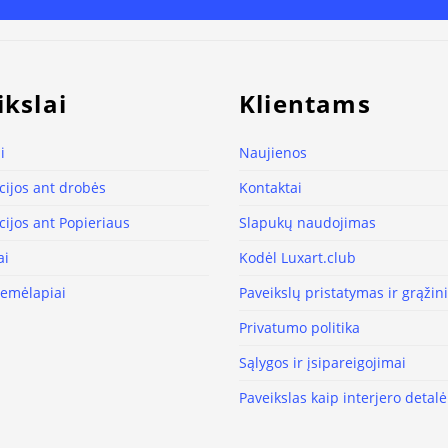
ikslai
Klientams
i
Naujienos
ijos ant drobės
Kontaktai
ijos ant Popieriaus
Slapukų naudojimas
ai
Kodėl Luxart.club
žemėlapiai
Paveikslų pristatymas ir grąži
Privatumo politika
Sąlygos ir įsipareigojimai
Paveikslas kaip interjero detalė