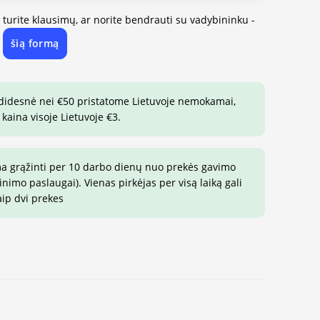
, turite klausimų, ar norite bendrauti su vadybininku -
šią formą
e
 didesnė nei €50 pristatome Lietuvoje nemokamai,
 kaina visoje Lietuvoje €3.
ma grąžinti per 10 darbo dienų nuo prekės gavimo
imo paslaugai). Vienas pirkėjas per visą laiką gali
aip dvi prekes