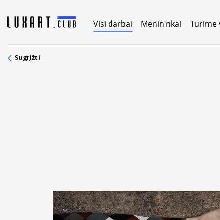
Skip
to
Visi darbai
Menininkai
Turime 
content
Sugrįžti