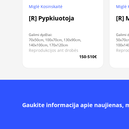
Miglė 
Miglė Kosinskaitė
[R] 
[R] Pypkiuotoja
Galimi d
Galimi dydžiai:
50x70cm
70x50cm, 100x70cm, 130x90cm,
100x14
140x100cm, 170x120cm
Reprod
Reprodukcijos ant drobės
150-510€
Gaukite informacija apie naujienas, 