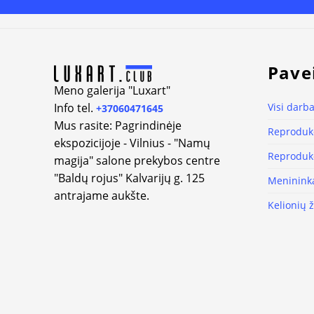
Alternative:
Pave
Meno galerija "Luxart"
Info tel.
Visi darba
+37060471645
Mus rasite: Pagrindinėje
Reprodukc
ekspozicijoje - Vilnius - "Namų
Reprodukc
magija" salone prekybos centre
"Baldų rojus" Kalvarijų g. 125
Meninink
antrajame aukšte.
Kelionių 