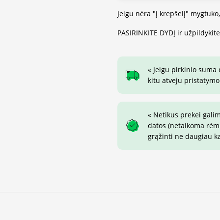
Jeigu nėra "į krepšelį" mygtuko
PASIRINKITE DYDĮ ir užpildykit
« Jeigu pirkinio suma
kitu atveju pristatymo
« Netikus prekei gali
datos (netaikoma rėmin
grąžinti ne daugiau k