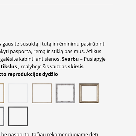
 gausite susuktą į tutą ir rėminimu pasirūpinti
akyti pasportą, rėmą ir stiklą pas mus. Atlikus
galėsite kabinti ant sienos.
Svarbu
– Puslapyje
 tikslus
, realybėje šis vaizdas
skirsis
to reprodukcijos dydžio
ir be pasporto, tačiau rekomenduojame dėti