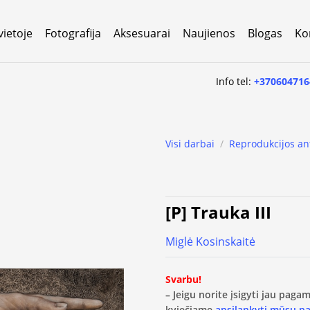
vietoje
Fotografija
Aksesuarai
Naujienos
Blogas
Ko
Info tel:
+370604716
Visi darbai
/
Reprodukcijos an
[P] Trauka III
Miglė Kosinskaitė
Svarbu!
– Jeigu norite įsigyti jau pag
kviečiame
apsilankyti mūsų p