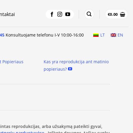
ntaktai
€
0.00
45
Konsultuojame telefonu I-V 10:00-16:00
LT
EN
t Popieriaus
Kas yra reprodukcija ant matinio
popieriaus?
amintas reprodukcijas, arba užsakymą pateikti gyvai,
artnerių parduotuvėse.
Ieškote dovanos, tačiau sunku