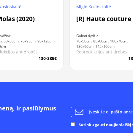
Kosinskaitė
Miglė Kosinskaitė
Molas (2020)
[R] Haute couture
ydžiai:
Galimi dydžiai:
, 60x80cm, 70x95cm, 90x120cm,
70x50cm, 85x60cm, 100x70cm,
0cm
130x90cm, 145x100cm
ukcijos ant drobės
Reprodukcijos ant drobės
130-385€
13
meną, ir pasiūlymus
Sutinku gauti naujienlaiškį s