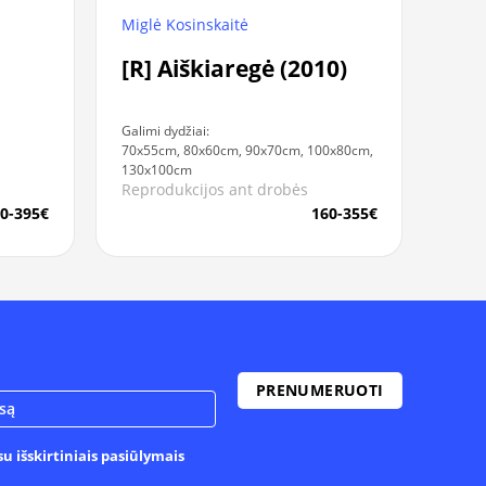
Miglė Kosinskaitė
[R] Aiškiaregė (2010)
Galimi dydžiai:
70x55cm, 80x60cm, 90x70cm, 100x80cm,
130x100cm
Reprodukcijos ant drobės
0-395€
160-355€
u išskirtiniais pasiūlymais