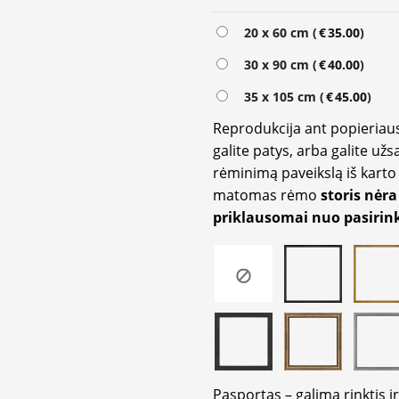
Alternative:
20 x 60 cm (
€
35.00
)
30 x 90 cm (
€
40.00
)
35 x 105 cm (
€
45.00
)
Reprodukcija ant popieriaus
galite patys, arba galite užs
rėminimą paveikslą iš karto 
matomas rėmo
storis nėra
priklausomai nuo pasirink
Pasportas – galima rinktis 