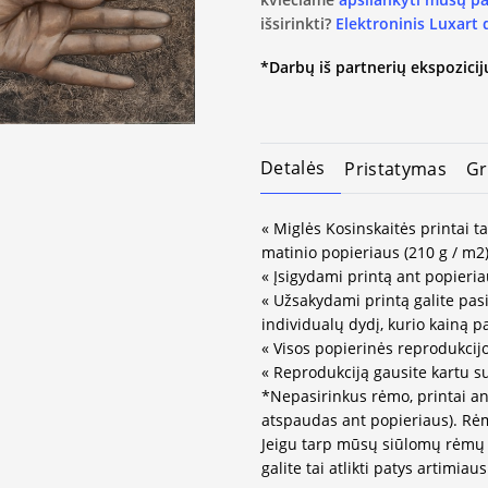
išsirinkti?
Elektroninis Luxart
*Darbų iš partnerių ekspozicijų
Detalės
Pristatymas
Gr
« Miglės Kosinskaitės printai t
matinio popieriaus (210 g / m2)
« Įsigydami printą ant popieria
« Užsakydami printą galite pasir
individualų dydį, kurio kainą 
« Visos popierinės reprodukcij
« Reprodukciją gausite kartu s
*Nepasirinkus rėmo, printai an
atspaudas ant popieriaus). Rėm
Jeigu tarp mūsų siūlomų rėmų 
galite tai atlikti patys artimi