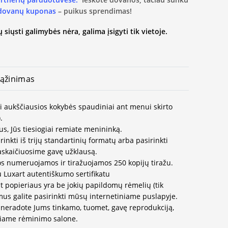
 dovanų kuponas
– puikus sprendimas!
 siųsti galimybės nėra, galima įsigyti tik vietoje.
ąžinimas
ai aukščiausios kokybės spaudiniai ant menui skirto
.
us, Jūs tiesiogiai remiate menininką.
inkti iš trijų standartinių formatų arba pasirinkti
paskaičiuosime gavę užklausą.
os numeruojamos ir tiražuojamos 250 kopijų tiražu.
u Luxart autentiškumo sertifikatu
t popieriaus yra be jokių papildomų rėmelių (tik
us galite pasirinkti mūsų internetiniame puslapyje.
neradote Jums tinkamo, tuomet, gavę reprodukciją,
ausiame rėminimo salone.