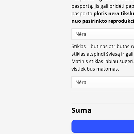
pasportą, jis gali pridėti p
pasporto
plotis nėra tiksl
nuo pasirinkto reprodukci
Stiklas – būtinas atributas 
stiklas atspindi šviesą ir gal
Matinis stiklas labiau suger
vistiek bus matomas.
Suma