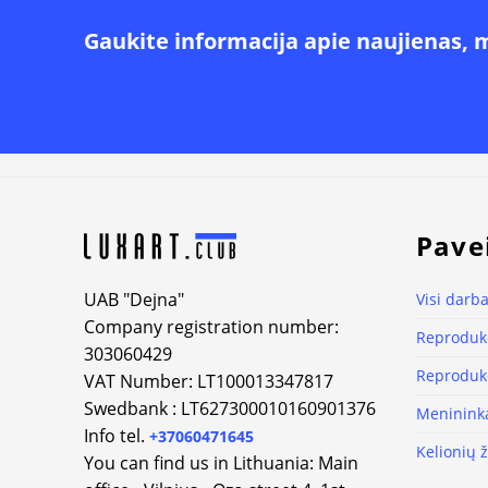
Gaukite informacija apie naujienas, 
Alternative:
Pave
UAB "Dejna"
Visi darba
Company registration number:
Reprodukc
303060429
Reprodukc
VAT Number: LT100013347817
Swedbank : LT627300010160901376
Meninink
Info tel.
+37060471645
Kelionių 
You can find us in Lithuania: Main