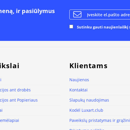
meną, ir pasiūlymus
Sutinku gauti naujienlaiškį s
ikslai
Klientams
i
Naujienos
ijos ant drobės
Kontaktai
ijos ant Popieriaus
Slapukų naudojimas
ai
Kodėl Luxart.club
žemėlapiai
Paveikslų pristatymas ir grąži