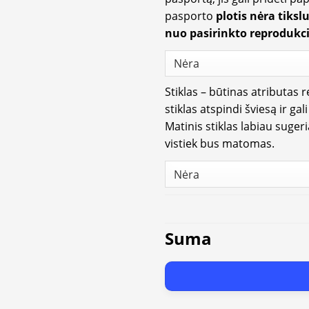
pasporto
plotis nėra tiksl
nuo pasirinkto reprodukci
Stiklas – būtinas atributas 
stiklas atspindi šviesą ir gal
Matinis stiklas labiau suger
vistiek bus matomas.
Suma