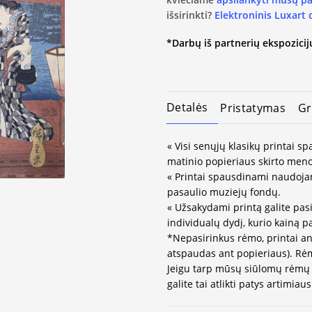
išsirinkti?
Elektroninis Luxart
*Darbų iš partnerių ekspozicijų
Detalės
Pristatymas
Gr
« Visi senųjų klasikų printai 
matinio popieriaus skirto meno
« Printai spausdinami naudojan
pasaulio muziejų fondų.
« Užsakydami printą galite pasi
individualų dydį, kurio kainą 
*Nepasirinkus rėmo, printai an
atspaudas ant popieriaus). Rėm
Jeigu tarp mūsų siūlomų rėmų 
galite tai atlikti patys artimi