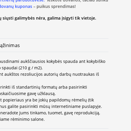
 dovanų kuponas
– puikus sprendimas!
 siųsti galimybės nėra, galima įsigyti tik vietoje.
ąžinimas
spausdinami aukščiausios kokybės spauda ant kokybiško
 spaudai (210 g / m2).
t aukštos rezoliucijos autorių darbų nuotraukas iš
rinkti iš standartinių formatų arba pasirinkti
paskaičiuosime gavę užklausą.
t popieriaus yra be jokių papildomų rėmelių (tik
us galite pasirinkti mūsų internetiniame puslapyje.
neradote Jums tinkamo, tuomet, gavę reprodukciją,
ausiame rėminimo salone.