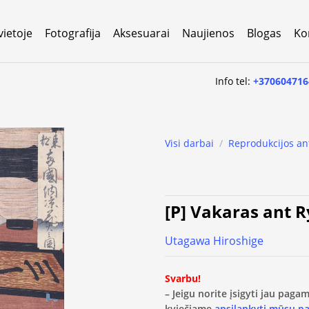
vietoje
Fotografija
Aksesuarai
Naujienos
Blogas
Ko
Info tel:
+370604716
Visi darbai
/
Reprodukcijos an
[P] Vakaras ant R
Utagawa Hiroshige
Svarbu!
– Jeigu norite įsigyti jau pag
kviečiame
apsilankyti mūsų p