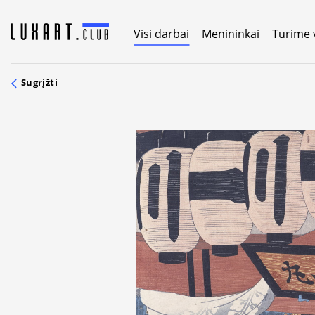
Skip
to
Visi darbai
Menininkai
Turime 
content
Sugrįžti