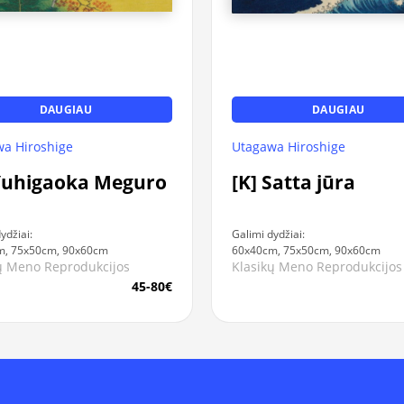
DAUGIAU
DAUGIAU
a Hiroshige
Utagawa Hiroshige
 Yuhigaoka Meguro
[K] Satta jūra
ydžiai:
Galimi dydžiai:
m, 75x50cm, 90x60cm
60x40cm, 75x50cm, 90x60cm
ų Meno Reprodukcijos
Klasikų Meno Reprodukcijos
45-80€