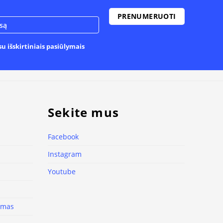
u išskirtiniais pasiūlymais
Sekite mus
Facebook
Instagram
Youtube
nimas