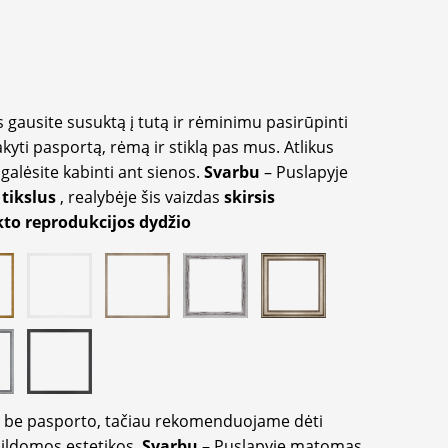
 gausite susuktą į tutą ir rėminimu pasirūpinti
akyti pasportą, rėmą ir stiklą pas mus. Atlikus
galėsite kabinti ant sienos.
Svarbu
– Puslapyje
 tikslus
, realybėje šis vaizdas
skirsis
to reprodukcijos dydžio
ir be pasporto, tačiau rekomenduojame dėti
apildomos estetikos.
Svarbu
– Puslapyje matomas