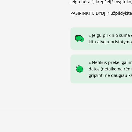
Jeigu nėra "į krepšelį" mygtuko
PASIRINKITE DYDĮ ir užpildykit
« Jeigu pirkinio suma
kitu atveju pristatymo
« Netikus prekei gali
datos (netaikoma rėmin
grąžinti ne daugiau k