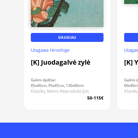
DAUGIAU
Utagaw
Utagawa Hiroshige
[K]
[K] Juodagalvė zylė
Galimi d
Galimi dydžiai:
60x40c
85x40cm, 95x45cm, 130x60cm
Klasik
Klasikų Meno Reprodukcijos
50-115€