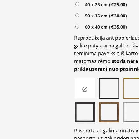
Alternative:
40 x 25 cm (
€
25.00
)
50 x 35 cm (
€
30.00
)
60 x 40 cm (
€
35.00
)
Reprodukcija ant popieriaus
galite patys, arba galite užs
rėminimą paveikslą iš karto 
matomas rėmo
storis nėra
priklausomai nuo pasirink
Pasportas – galima rinktis 
pasportą, jis gali pridėti p