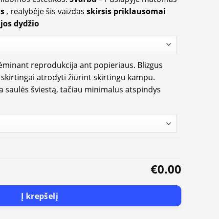
us
, realybėje šis vaizdas
skirsis priklausomai
jos dydžio
rėminant reprodukcija ant popieriaus. Blizgus
i skirtingai atrodyti žiūrint skirtingu kampu.
ia saulės šviestą, tačiau minimalus atspindys
€0.00
Į krepšelį