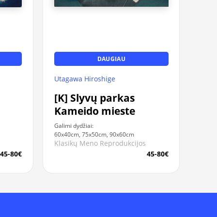
DAUGIAU
Utagawa Hiroshige
[K] Slyvų parkas
Kameido mieste
Galimi dydžiai:
60x40cm, 75x50cm, 90x60cm
Klasikų Meno Reprodukcijos
45-80€
45-80€