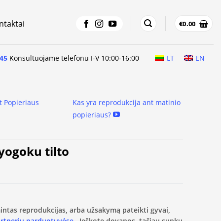
ntaktai
€
0.00
45
Konsultuojame telefonu I-V 10:00-16:00
LT
EN
t Popieriaus
Kas yra reprodukcija ant matinio
popieriaus?
yogoku tilto
amintas reprodukcijas, arba užsakymą pateikti gyvai,
artnerių parduotuvėse.
Ieškote dovanos, tačiau sunku