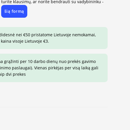
, turite klausimų, ar norite bendrauti su vadybininku -
šią formą
e
 didesnė nei €50 pristatome Lietuvoje nemokamai,
 kaina visoje Lietuvoje €3.
ma grąžinti per 10 darbo dienų nuo prekės gavimo
imo paslaugai). Vienas pirkėjas per visą laiką gali
aip dvi prekes