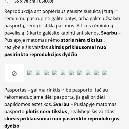
55 x 70 cm (
€
50.00
)
Reprodukcija ant popieriaus gausite susuktą į tutą ir
rėminimu pasirūpinti galite patys, arba galite užsakyti
pasportą, rėmą ir stiklą pas mus. Atlikus rėminimą
paveikslą iš karto galėsite kabinti ant sienos.
Svarbu
–
Puslapyje matomas rėmo
storis nėra tikslus
,
realybėje šis vaizdas
skirsis priklausomai nuo
pasirinkto reprodukcijos dydžio
Pasportas – galima rinktis ir be pasporto, tačiau
rekomenduojame dėti pasportą, jis gali pridėti
papildomos estetikos.
Svarbu
– Puslapyje matomas
pasporto
plotis nėra tikslus
, realybėje šis vaizdas
skirsis priklausomai nuo pasirinkto reprodukcijos
dydžio