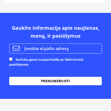
Gaukite informacija apie naujienas,
meną, ir pasiūlymus
Sutinku gauti naujienlaiškį su išskirtiniais
pasiūlymais
Alternative: