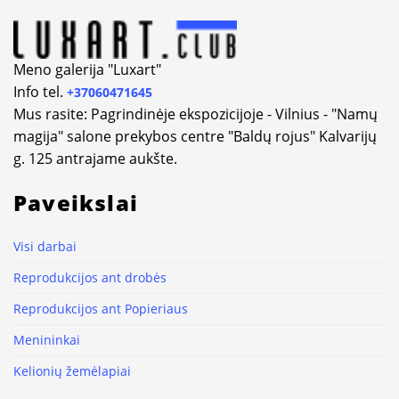
Meno galerija "Luxart"
Info tel.
+37060471645
Mus rasite: Pagrindinėje ekspozicijoje - Vilnius - "Namų
magija" salone prekybos centre "Baldų rojus" Kalvarijų
g. 125 antrajame aukšte.
Paveikslai
Visi darbai
Reprodukcijos ant drobės
Reprodukcijos ant Popieriaus
Menininkai
Kelionių žemėlapiai