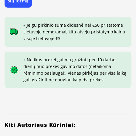
šią formą
« Jeigu pirkinio suma didesnė nei €50 pristatome
Lietuvoje nemokamai, kitu atveju pristatymo kaina
visoje Lietuvoje €3.
« Netikus prekei galima grąžinti per 10 darbo
dienų nuo prekės gavimo datos (netaikoma
rėminimo paslaugai). Vienas pirkėjas per visą laiką
gali grąžinti ne daugiau kaip dvi prekes
Kiti Autoriaus Kūriniai: