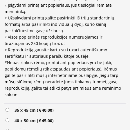
« Įsigydami printą ant popieriaus, Jūs tiesiogiai remiate
menininką.
« Užsakydami printą galite pasirinkti iš trijų standartinių
formatų arba pasirinkti individualų dydį, kurio kainą
paskaičiuosime gavę užklausą.
« Visos popierinės reprodukcijos numeruojamos ir
tiražuojamos 250 kopijų tiražu.
« Reprodukciją gausite kartu su Luxart autentiškumo
sertifikatu ir autoriaus parašu kitoje pusėje.
*Nepasirinkus rėmo, printai ant popieriaus yra be jokių
papildomų rėmelių (tik atspaudas ant popieriaus). Rėmus
galite pasirinkti mūsų internetiniame puslapyje. Jeigu tarp
mūsų siūlomų rėmų neradote Jums tinkamo, tuomet, gavę
reprodukciją, galite tai atlikti patys artimiausiame rėminimo
salone.
Alternative:
35 x 45 cm (
€
40.00
)
40 x 50 cm (
€
45.00
)