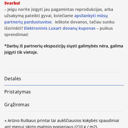
Svarbu!
– Jeigu norite įsigyti jau pagamintas reprodukcijas, arba
užsakymą pateikti gyvai, kviečiame
apsilankyti mūsų
partnerių parduotuvėse.
Ieškote dovanos, tačiau sunku
išsirinkti?
Elektroninis Luxart dovanų kuponas
– puikus
sprendimas!
*Darbų iš partnerių ekspozicijų siųsti galimybės nėra, galima
įsigyti tik vietoje.
Detalės
Pristatymas
Grąžinimas
« Arūno Rutkaus printai tai aukščiausios kokybės spaudiniai
ant menui skirto matinio popieriaus (210 g / m2).