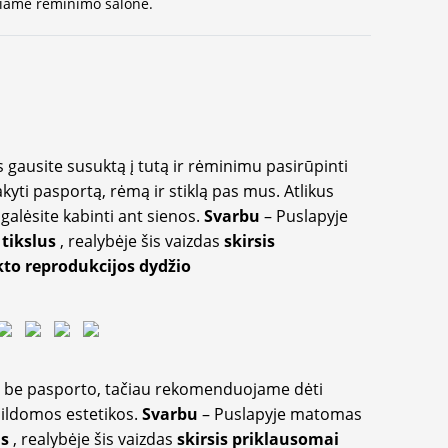
ausiame rėminimo salone.
 gausite susuktą į tutą ir rėminimu pasirūpinti
akyti pasportą, rėmą ir stiklą pas mus. Atlikus
galėsite kabinti ant sienos.
Svarbu
– Puslapyje
 tikslus
, realybėje šis vaizdas
skirsis
to reprodukcijos dydžio
ir be pasporto, tačiau rekomenduojame dėti
apildomos estetikos.
Svarbu
– Puslapyje matomas
us
, realybėje šis vaizdas
skirsis priklausomai