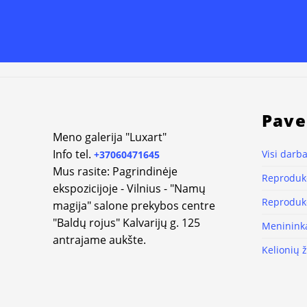
Pave
Meno galerija "Luxart"
Info tel.
Visi darba
+37060471645
Mus rasite: Pagrindinėje
Reprodukc
ekspozicijoje - Vilnius - "Namų
Reprodukc
magija" salone prekybos centre
"Baldų rojus" Kalvarijų g. 125
Meninink
antrajame aukšte.
Kelionių 