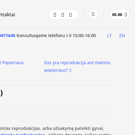
ntaktai
€
0.00
0471645
Konsultuojame telefonu I-V 10:00-16:00
LT
EN
t Popieriaus
Kas yra reprodukcija ant matinio
popieriaus?
)
amintas reprodukcijas, arba užsakymą pateikti gyvai,
artnerių parduotuvėse.
Ieškote dovanos, tačiau sunku