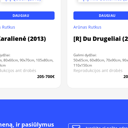
DAUGIAU
DAUGIAU
 Rutkus
Arūnas Rutkus
Karalienė (2013)
[R] Du Drugeliai (
ydžiai:
Galimi dydžiai:
, 80x60cm, 90x70cm, 105x80cm,
50x65cm, 60x80cm, 70x90cm, 90
0cm
110x150cm
ukcijos ant drobės
Reprodukcijos ant drobės
205-700€
20
meną, ir pasiūlymus