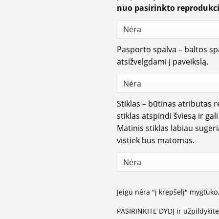
nuo pasirinkto reprodukci
Pasporto spalva – baltos spa
atsižvelgdami į paveikslą.
Stiklas – būtinas atributas 
stiklas atspindi šviesą ir gal
Matinis stiklas labiau suger
vistiek bus matomas.
Jeigu nėra "į krepšelį" mygtuko
PASIRINKITE DYDĮ ir užpildykit