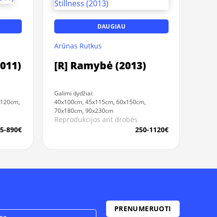
DAUGIAU
Arūnas Rutkus
2011)
[R] Ramybė (2013)
Galimi dydžiai:
x120cm,
40x100cm, 45x115cm, 60x150cm,
70x180cm, 90x230cm
Reprodukcijos ant drobės
5-890€
250-1120€