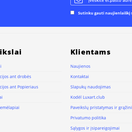
Sutinku gauti naujienlaiškį s
ikslai
Klientams
i
Naujienos
ijos ant drobės
Kontaktai
ijos ant Popieriaus
Slapukų naudojimas
ai
Kodėl Luxart.club
žemėlapiai
Paveikslų pristatymas ir grąži
Privatumo politika
Sąlygos ir įsipareigojimai