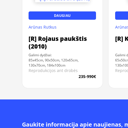
DAUGIAU
Arūnas Rutkus
Arūnas
[R] Rojaus paukštis
[R] 
(2010)
Galimi dydžiai:
Galimi d
85x45cm, 90x50cm, 120x65cm,
65x50cm
130x70cm, 184x100cm
130x10
Reprodukcijos ant drobės
Reprod
235-990€
Gaukite informacija apie naujienas, 