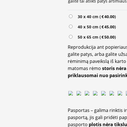
galite tai atlikti patys artimi
30 x 40 cm (
€
40.00
)
40 x 50 cm (
€
45.00
)
50 x 65 cm (
€
50.00
)
Reprodukcija ant popieriaus
galite patys, arba galite užs
rėminimą paveikslą iš karto 
matomas rėmo
storis nėra
priklausomai nuo pasirink
Pasportas – galima rinktis 
pasportą, jis gali pridėti p
pasporto
plotis nėra tiksl