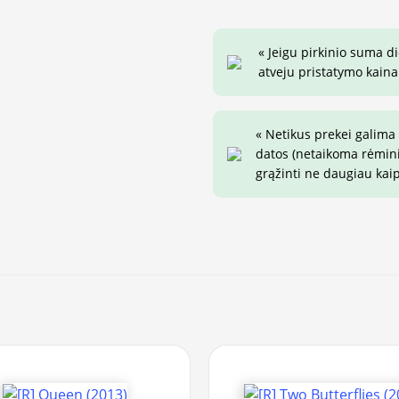
« Jeigu pirkinio suma d
atveju pristatymo kaina 
« Netikus prekei galima
datos (netaikoma rėminim
grąžinti ne daugiau kai