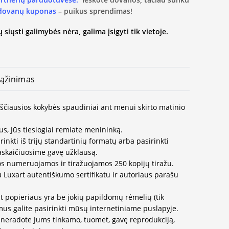
 dovanų kuponas
– puikus sprendimas!
 siųsti galimybės nėra, galima įsigyti tik vietoje.
ąžinimas
kščiausios kokybės spaudiniai ant menui skirto matinio
us, Jūs tiesiogiai remiate menininką.
inkti iš trijų standartinių formatų arba pasirinkti
paskaičiuosime gavę užklausą.
os numeruojamos ir tiražuojamos 250 kopijų tiražu.
u Luxart autentiškumo sertifikatu ir autoriaus parašu
t popieriaus yra be jokių papildomų rėmelių (tik
us galite pasirinkti mūsų internetiniame puslapyje.
neradote Jums tinkamo, tuomet, gavę reprodukciją,