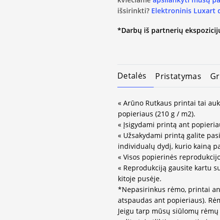
išsirinkti?
Elektroninis Luxart
*Darbų iš partnerių ekspozicijų
Detalės
Pristatymas
Gr
« Arūno Rutkaus printai tai au
popieriaus (210 g / m2).
« Įsigydami printą ant popieria
« Užsakydami printą galite pasir
individualų dydį, kurio kainą 
« Visos popierinės reprodukcij
« Reprodukciją gausite kartu s
kitoje pusėje.
*Nepasirinkus rėmo, printai an
atspaudas ant popieriaus). Rėm
Jeigu tarp mūsų siūlomų rėmų 