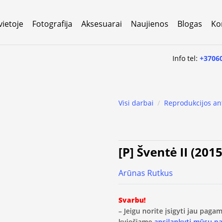
vietoje
Fotografija
Aksesuarai
Naujienos
Blogas
Ko
Info tel:
+3706
Visi darbai
/
Reprodukcijos an
[P] Šventė II (2015
Arūnas Rutkus
Svarbu!
– Jeigu norite įsigyti jau pag
kviečiame
apsilankyti mūsų p