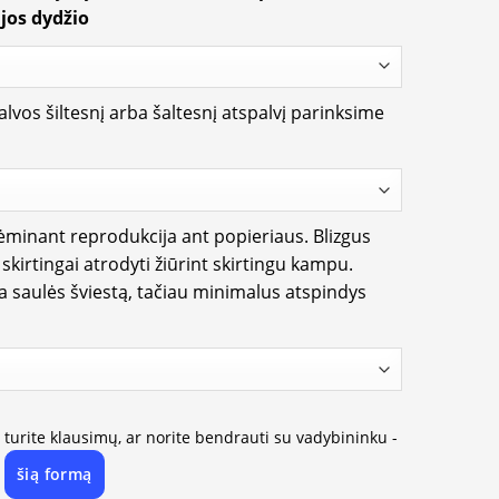
jos dydžio
lvos šiltesnį arba šaltesnį atspalvį parinksime
rėminant reprodukcija ant popieriaus. Blizgus
i skirtingai atrodyti žiūrint skirtingu kampu.
ia saulės šviestą, tačiau minimalus atspindys
, turite klausimų, ar norite bendrauti su vadybininku -
šią formą
e