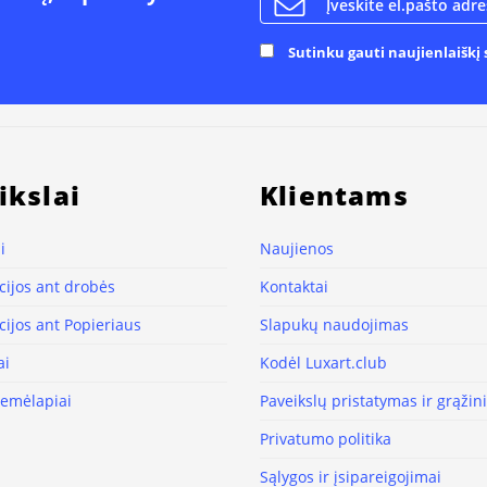
Sutinku gauti naujienlaiškį s
ikslai
Klientams
i
Naujienos
ijos ant drobės
Kontaktai
ijos ant Popieriaus
Slapukų naudojimas
ai
Kodėl Luxart.club
žemėlapiai
Paveikslų pristatymas ir grąži
Privatumo politika
Sąlygos ir įsipareigojimai