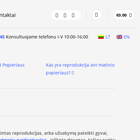
ntaktai
€
0.00
45
Konsultuojame telefonu I-V 10:00-16:00
LT
EN
t Popieriaus
Kas yra reprodukcija ant matinio
popieriaus?
amintas reprodukcijas, arba užsakymą pateikti gyvai,
artnerių parduotuvėse.
Ieškote dovanos, tačiau sunku