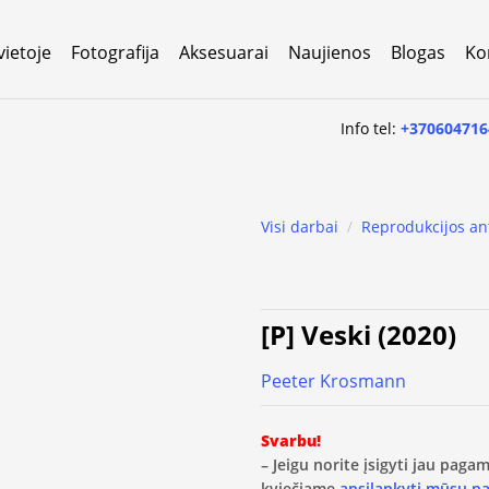
vietoje
Fotografija
Aksesuarai
Naujienos
Blogas
Ko
Info tel:
+370604716
Visi darbai
/
Reprodukcijos an
[P] Veski (2020)
Peeter Krosmann
Svarbu!
– Jeigu norite įsigyti jau pag
kviečiame
apsilankyti mūsų p