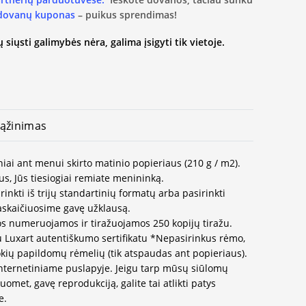
 dovanų kuponas
– puikus sprendimas!
 siųsti galimybės nėra, galima įsigyti tik vietoje.
ąžinimas
iai ant menui skirto matinio popieriaus (210 g / m2).
us, Jūs tiesiogiai remiate menininką.
inkti iš trijų standartinių formatų arba pasirinkti
paskaičiuosime gavę užklausą.
os numeruojamos ir tiražuojamos 250 kopijų tiražu.
u Luxart autentiškumo sertifikatu *Nepasirinkus rėmo,
okių papildomų rėmelių (tik atspaudas ant popieriaus).
internetiniame puslapyje. Jeigu tarp mūsų siūlomų
met, gavę reprodukciją, galite tai atlikti patys
e.