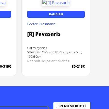
DAUGIAU
Peeter Krosmann
[R] Pavasaris
Galimi dydžiai:
50x40cm, 70x50cm, 80x60cm, 90x70cm,
100x80cm
Reprodukcijos ant drobės
0-315€
80-215€