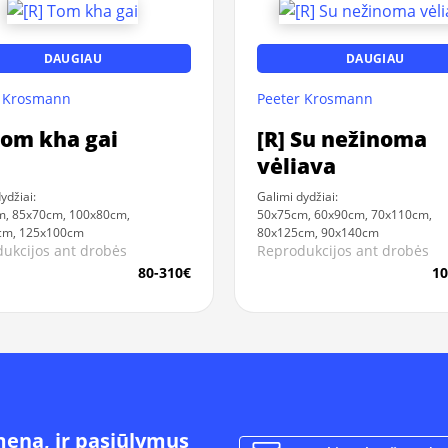
DAUGIAU
DAUGIAU
r Krosmann
Peeter Krosmann
Tom kha gai
[R] Su nežinoma
vėliava
ydžiai:
Galimi dydžiai:
m, 85x70cm, 100x80cm,
50x75cm, 60x90cm, 70x110cm,
cm, 125x100cm
80x125cm, 90x140cm
ukcijos ant drobės
Reprodukcijos ant drobės
80-310€
10
meną, ir pasiūlymus