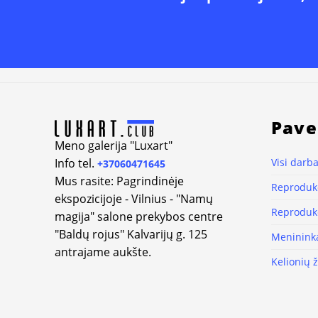
Pave
Meno galerija "Luxart"
Info tel.
Visi darba
+37060471645
Mus rasite: Pagrindinėje
Reprodukc
ekspozicijoje - Vilnius - "Namų
Reprodukc
magija" salone prekybos centre
"Baldų rojus" Kalvarijų g. 125
Meninink
antrajame aukšte.
Kelionių 