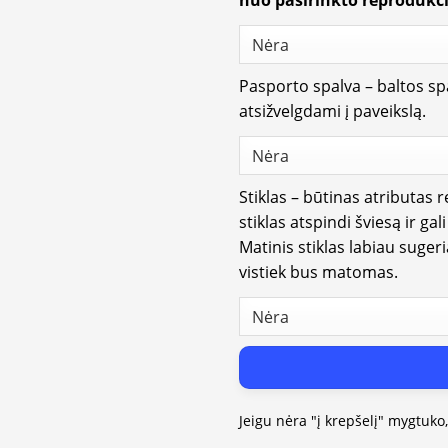
nuo pasirinkto reprodukci
Pasporto spalva – baltos spa
atsižvelgdami į paveikslą.
Stiklas – būtinas atributas 
stiklas atspindi šviesą ir gal
Matinis stiklas labiau suger
vistiek bus matomas.
Jeigu nėra "į krepšelį" mygtuko