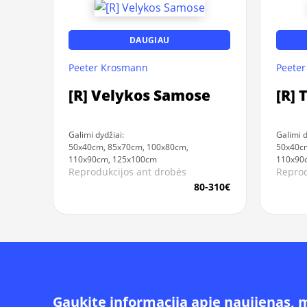
DAUGIAU
Peeter Krosmann
Peete
[R] Velykos Samose
[R] 
Galimi dydžiai:
Galimi d
50x40cm, 85x70cm, 100x80cm,
50x40c
110x90cm, 125x100cm
110x90
Reprodukcijos ant drobės
Reprod
80-310€
Gaukite informacija apie naujienas, 