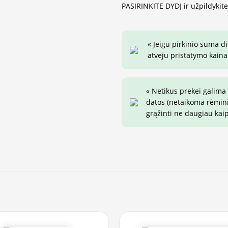
PASIRINKITE DYDĮ ir užpildykit
« Jeigu pirkinio suma d
atveju pristatymo kaina 
« Netikus prekei galima
datos (netaikoma rėminim
grąžinti ne daugiau kai