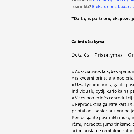
išsirinkti?
Elektroninis Luxart
*Darbų iš partnerių ekspozicijų
Galimi užsakymai
Detalės
Pristatymas
Gr
« Aukščiausios kokybės spaudin
« Įsigydami printą ant popieria
« Užsakydami printą galite pasir
individualų dydį, kurio kainą 
« Visos popierinės reprodukcij
« Reprodukciją gausite kartu s
printai ant popieriaus yra be j
Rėmus galite pasirinkti mūsų 
rėmų neradote Jums tinkamo, tuo
artimiausiame rėminimo salon