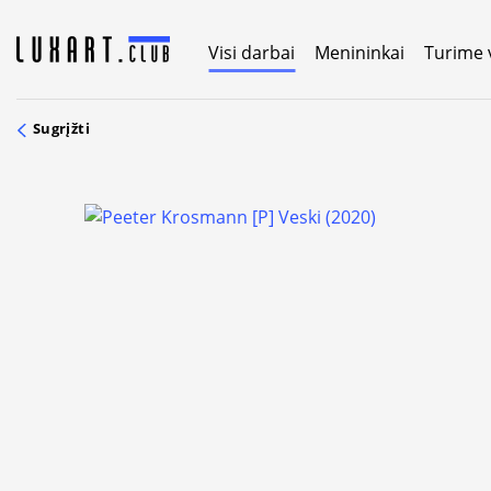
Skip
to
Visi darbai
Menininkai
Turime 
content
Sugrįžti