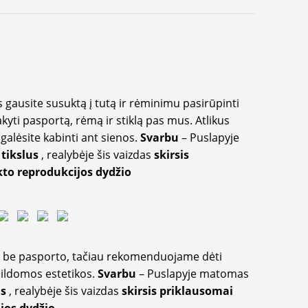
 gausite susuktą į tutą ir rėminimu pasirūpinti
akyti pasportą, rėmą ir stiklą pas mus. Atlikus
galėsite kabinti ant sienos.
Svarbu
– Puslapyje
 tikslus
, realybėje šis vaizdas
skirsis
to reprodukcijos dydžio
ir be pasporto, tačiau rekomenduojame dėti
apildomos estetikos.
Svarbu
– Puslapyje matomas
us
, realybėje šis vaizdas
skirsis priklausomai