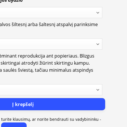
jos dydžio
lvos šiltesnį arba šaltesnį atspalvį parinksime
rėminant reprodukcija ant popieriaus. Blizgus
i skirtingai atrodyti žiūrint skirtingu kampu.
ia saulės šviestą, tačiau minimalus atspindys
Į krepšelį
, turite klausimų, ar norite bendrauti su vadybininku -