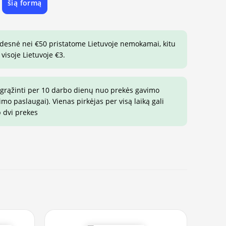
šią formą
e
idesnė nei €50 pristatome Lietuvoje nemokamai, kitu
visoje Lietuvoje €3.
 grąžinti per 10 darbo dienų nuo prekės gavimo
o paslaugai). Vienas pirkėjas per visą laiką gali
p dvi prekes