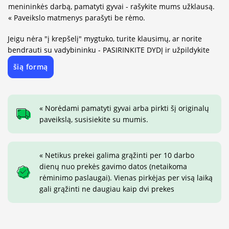
menininkės darbą, pamatyti gyvai - rašykite mums užklausą.
« Paveikslo matmenys parašyti be rėmo.
Jeigu nėra "į krepšelį" mygtuko, turite klausimų, ar norite
bendrauti su vadybininku - PASIRINKITE DYDĮ ir užpildykite
šią formą
« Norėdami pamatyti gyvai arba pirkti šį originalų
paveikslą, susisiekite su mumis.
« Netikus prekei galima grąžinti per 10 darbo
dienų nuo prekės gavimo datos (netaikoma
rėminimo paslaugai). Vienas pirkėjas per visą laiką
gali grąžinti ne daugiau kaip dvi prekes