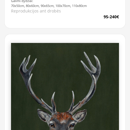
Galimi dydžiai:
70x50cm, 80x60cm, 90x65cm, 100x70cm, 110x80cm
Reprodukcijos ant drobės
95-240€