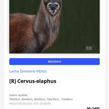
DAUGIAU
Laima Žeimienė-VIENIS
[R] Cervus-elaphus
Galimi dydžiai:
70x50cm, 80x60cm, 90x65cm, 100x70cm, 110x80cm
Reprodukcijos ant drobės
95-240€