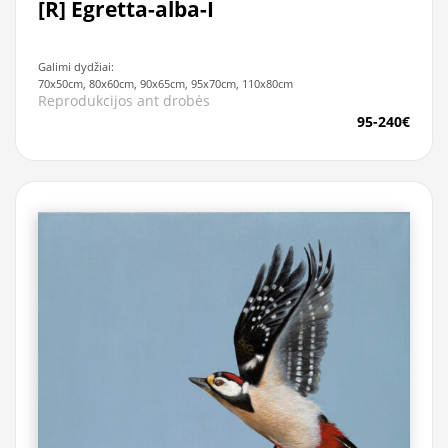
[R] Egretta-alba-I
Galimi dydžiai:
70x50cm, 80x60cm, 90x65cm, 95x70cm, 110x80cm
Reprodukcijos ant drobės
95-240€