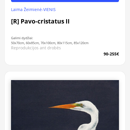
Laima Žeimienė-VIENIS
[R] Pavo-cristatus II
Galimi dydžiai:
50x70cm, 60x85cm, 70x100cm, 80x115cm, 85x120cm
Reprodukcijos ant drobės
90-255€