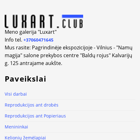
Meno galerija "Luxart"
Info tel.
+37060471645
Mus rasite: Pagrindinėje ekspozicijoje - Vilnius - "Namų
magija" salone prekybos centre "Baldų rojus" Kalvarijų
g. 125 antrajame aukšte.
Paveikslai
Visi darbai
Reprodukcijos ant drobės
Reprodukcijos ant Popieriaus
Menininkai
Kelionių žemėlapiai