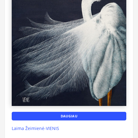
DAUGIAU
Laima Žeimienė-VIENIS