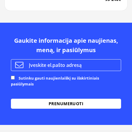
Gaukite informacija apie naujienas,
meną, ir pasiūlymus
Sutinku gauti naujienlaiškį su išskirtiniais
pasiūlymais
Alternative: