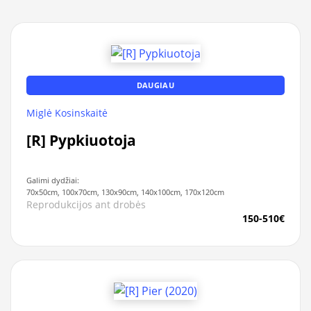
DAUGIAU
Miglė Kosinskaitė
[R] Pypkiuotoja
Galimi dydžiai:
70x50cm, 100x70cm, 130x90cm, 140x100cm, 170x120cm
Reprodukcijos ant drobės
150-510€