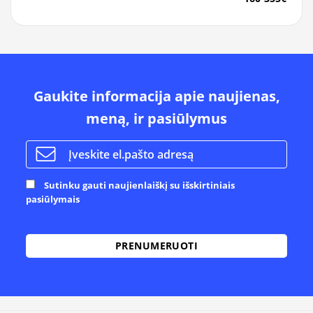
Gaukite informacija apie naujienas,
meną, ir pasiūlymus
Sutinku gauti naujienlaiškį su išskirtiniais
pasiūlymais