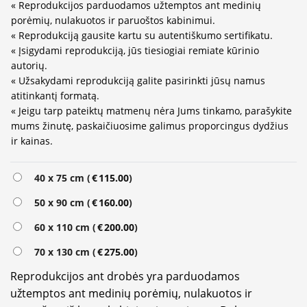
« Reprodukcijos parduodamos užtemptos ant medinių
porėmių, nulakuotos ir paruoštos kabinimui.
« Reprodukciją gausite kartu su autentiškumo sertifikatu.
« Įsigydami reprodukciją, jūs tiesiogiai remiate kūrinio
autorių.
« Užsakydami reprodukciją galite pasirinkti jūsų namus
atitinkantį formatą.
« Jeigu tarp pateiktų matmenų nėra Jums tinkamo, parašykite
mums žinutę, paskaičiuosime galimus proporcingus dydžius
ir kainas.
40 x 75 cm (
€
115.00
)
50 x 90 cm (
€
160.00
)
60 x 110 cm (
€
200.00
)
70 x 130 cm (
€
275.00
)
Reprodukcijos ant drobės yra parduodamos
užtemptos ant medinių porėmių, nulakuotos ir