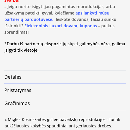
Svarbu!
– Jeigu norite įsigyti jau pagamintas reprodukcijas, arba
užsakymą pateikti gyvai, kviečiame
apsilankyti mūsų
partnerių parduotuvėse.
Ieškote dovanos, tačiau sunku
išsirinkti?
Elektroninis Luxart dovanų kuponas
– puikus
sprendimas!
*Darbų iš partnerių ekspozicijų siųsti galimybės nėra, galima
įsigyti tik vietoje.
Detalės
Pristatymas
Grąžinimas
« Miglės Kosinskaitės giclee paveikslų reprodukcijos - tai tik
aukščiausios kokybės spaudiniai ant geriausios drobės.