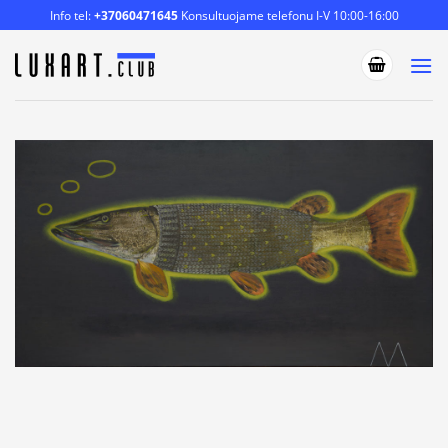
Skip
Info tel:
+37060471645
Konsultuojame telefonu I-V 10:00-16:00
to
content