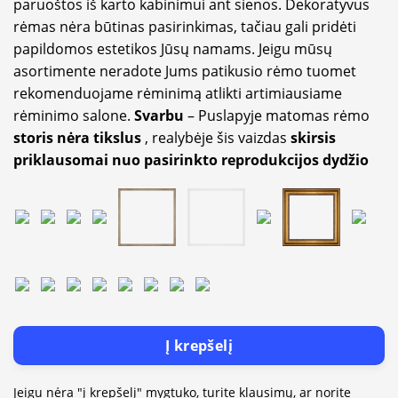
paruoštos iš karto kabinimui ant sienos. Dekoratyvus
rėmas nėra būtinas pasirinkimas, tačiau gali pridėti
papildomos estetikos Jūsų namams. Jeigu mūsų
asortimente neradote Jums patikusio rėmo tuomet
rekomenduojame rėminimą atlikti artimiausiame
rėminimo salone.
Svarbu
– Puslapyje matomas rėmo
storis nėra tikslus
, realybėje šis vaizdas
skirsis
priklausomai nuo pasirinkto reprodukcijos dydžio
Į krepšelį
Jeigu nėra "į krepšelį" mygtuko, turite klausimų, ar norite