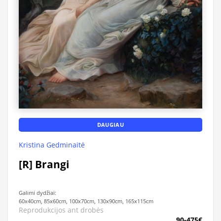
DAUGIAU
Kristina Gedminaitė
[R] Brangi
Galimi dydžiai:
60x40cm, 85x60cm, 100x70cm, 130x90cm, 165x115cm
Reprodukcijos ant drobės
90-475€