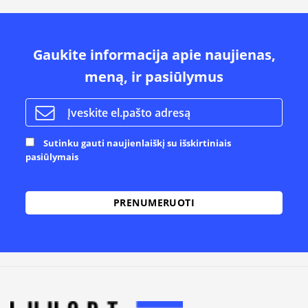
Gaukite informacija apie naujienas,
meną, ir pasiūlymus
Sutinku gauti naujienlaiškį su išskirtiniais
pasiūlymais
Alternative: