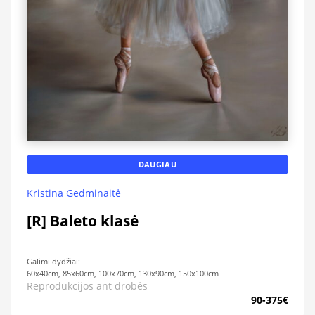
DAUGIAU
Kristina Gedminaitė
[R] Baleto klasė
Galimi dydžiai:
60x40cm, 85x60cm, 100x70cm, 130x90cm, 150x100cm
Reprodukcijos ant drobės
90-375€