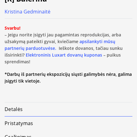
Kristina Gedminaitė
Svarbu!
– Jeigu norite įsigyti jau pagamintas reprodukcijas, arba
užsakymą pateikti gyvai, kviečiame
apsilankyti mūsų
partnerių parduotuvėse.
Ieškote dovanos, tačiau sunku
išsirinkti?
Elektroninis Luxart dovanų kuponas
– puikus
sprendimas!
*Darbų iš partnerių ekspozicijų siųsti galimybės nėra, galima
įsigyti tik vietoje.
Detalės
Pristatymas
Grąžinimas