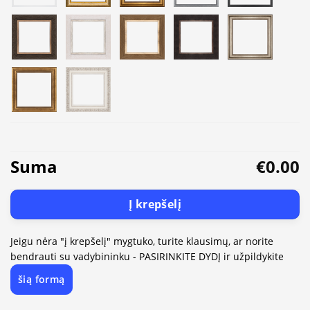
Suma
€0.00
Į krepšelį
Jeigu nėra "į krepšelį" mygtuko, turite klausimų, ar norite
bendrauti su vadybininku - PASIRINKITE DYDĮ ir užpildykite
šią formą