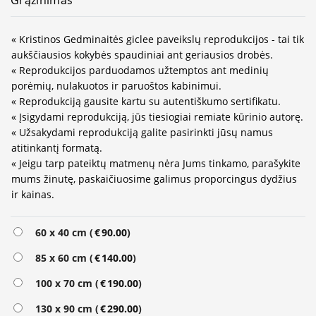
« Kristinos Gedminaitės giclee paveikslų reprodukcijos - tai tik
aukščiausios kokybės spaudiniai ant geriausios drobės.
« Reprodukcijos parduodamos užtemptos ant medinių
porėmių, nulakuotos ir paruoštos kabinimui.
« Reprodukciją gausite kartu su autentiškumo sertifikatu.
« Įsigydami reprodukciją, jūs tiesiogiai remiate kūrinio autorę.
« Užsakydami reprodukciją galite pasirinkti jūsų namus
atitinkantį formatą.
« Jeigu tarp pateiktų matmenų nėra Jums tinkamo, parašykite
mums žinutę, paskaičiuosime galimus proporcingus dydžius
ir kainas.
Alternative:
60 x 40 cm (
€
90.00
)
85 x 60 cm (
€
140.00
)
100 x 70 cm (
€
190.00
)
130 x 90 cm (
€
290.00
)