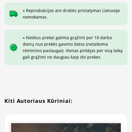
« Reprodukcijos ant drobės pristatymas Lietuvoje
nemokamas.
« Netikus prekei galima grąžinti per 10 darbo
dienų nuo prekės gavimo datos (netaikoma
rėminimo paslaugai). Vienas pirkėjas per visą laiką
gali grąžinti ne daugiau kaip dvi prekes
Kiti Autoriaus Kūriniai: