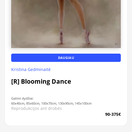
DAUGIAU
Kristina Gedminaitė
[R] Blooming Dance
Galimi dydžiai:
60x40cm, 85x60cm, 100x70cm, 130x90cm, 145x100cm
Reprodukcijos ant drobės
90-375€