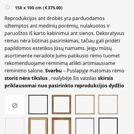
150 x 100 cm (
€
375.00
)
Reprodukcijos ant drobės yra parduodamos
užtemptos ant medinių porėmių, nulakuotos ir
paruoštos iš karto kabinimui ant sienos. Dekoratyvus
rėmas nėra būtinas pasirinkimas, tačiau gali pridėti
papildomos estetikos Jūsų namams. Jeigu mūsų
asortimente neradote Jums patikusio rėmo tuomet
rekomenduojame rėminimą atlikti artimiausiame
rėminimo salone.
Svarbu
– Puslapyje matomas rėmo
storis nėra tikslus
, realybėje šis vaizdas
skirsis
priklausomai nuo pasirinkto reprodukcijos dydžio