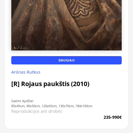
DAUGIAU
Arūnas Rutkus
[R] Rojaus paukštis (2010)
Galimi dydžiai:
85x45cm, 90x50cm, 120x65cm, 130x70cm, 184x100cm
Reprodukcijos ant drobės
235-990€