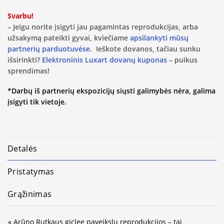
Svarbu!
– Jeigu norite įsigyti jau pagamintas reprodukcijas, arba
užsakymą pateikti gyvai, kviečiame
apsilankyti mūsų
partnerių parduotuvėse.
Ieškote dovanos, tačiau sunku
išsirinkti?
Elektroninis Luxart dovanų kuponas
– puikus
sprendimas!
*Darbų iš partnerių ekspozicijų siųsti galimybės nėra, galima
įsigyti tik vietoje.
Detalės
Pristatymas
Grąžinimas
« Arūno Rutkaus giclee paveikslų reprodukcijos – tai