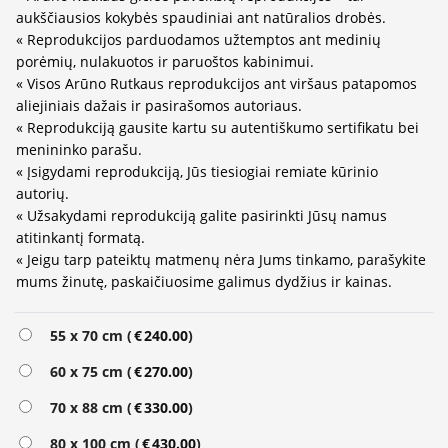
aukščiausios kokybės spaudiniai ant natūralios drobės.
« Reprodukcijos parduodamos užtemptos ant medinių
porėmių, nulakuotos ir paruoštos kabinimui.
« Visos Arūno Rutkaus reprodukcijos ant viršaus patapomos
aliejiniais dažais ir pasirašomos autoriaus.
« Reprodukciją gausite kartu su autentiškumo sertifikatu bei
menininko parašu.
« Įsigydami reprodukciją, Jūs tiesiogiai remiate kūrinio
autorių.
« Užsakydami reprodukciją galite pasirinkti Jūsų namus
atitinkantį formatą.
« Jeigu tarp pateiktų matmenų nėra Jums tinkamo, parašykite
mums žinutę, paskaičiuosime galimus dydžius ir kainas.
Alternative:
55 x 70 cm (
€
240.00
)
60 x 75 cm (
€
270.00
)
70 x 88 cm (
€
330.00
)
80 x 100 cm (
€
430.00
)