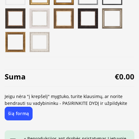
Suma
€0.00
Jeigu nėra "į krepšelį" mygtuko, turite klausimų, ar norite
bendrauti su vadybininku - PASIRINKITE DYDĮ ir užpildykite
šią formą
« Reprodukcijos ant drobės pristatymas Lietuvoje