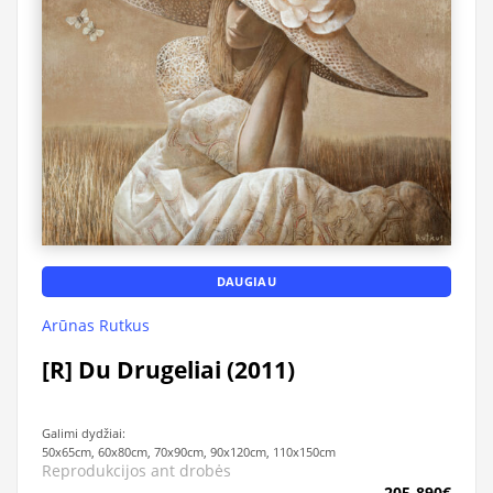
DAUGIAU
Arūnas Rutkus
[R] Du Drugeliai (2011)
Galimi dydžiai:
50x65cm, 60x80cm, 70x90cm, 90x120cm, 110x150cm
Reprodukcijos ant drobės
205-890€