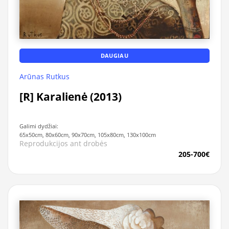
DAUGIAU
Arūnas Rutkus
[R] Karalienė (2013)
Galimi dydžiai:
65x50cm, 80x60cm, 90x70cm, 105x80cm, 130x100cm
Reprodukcijos ant drobės
205-700€