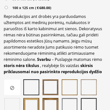
100 x 125 cm (
€
680.00
)
Reprodukcijos ant drobės yra parduodamos
užtemptos ant medinių porėmių, nulakuotos ir
paruoštos iš karto kabinimui ant sienos. Dekoratyvus
rėmas nėra būtinas pasirinkimas, tačiau gali pridėti
papildomos estetikos Jūsų namams. Jeigu mūsų
asortimente neradote Jums patikusio rėmo tuomet
rekomenduojame rėminimą atlikti artimiausiame
rėminimo salone.
Svarbu
– Puslapyje matomas rėmo
storis nėra tikslus
, realybėje šis vaizdas
skirsis
priklausomai nuo pasirinkto reprodukcijos dydžio