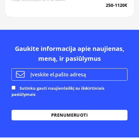
250-1120€
Gaukite informacija apie naujienas,
meną, ir pasiūlymus
Sutinku gauti naujienlaiškį su išskirtiniais
pasiūlymais