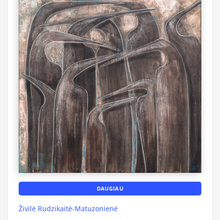
DAUGIAU
Živilė Rudzikaitė-Matuzonienė