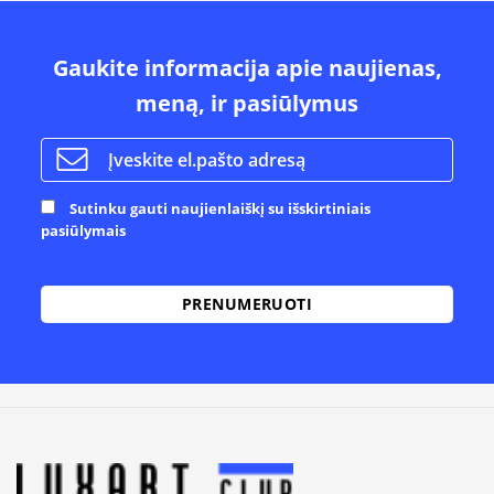
Gaukite informacija apie naujienas,
meną, ir pasiūlymus
Sutinku gauti naujienlaiškį su išskirtiniais
pasiūlymais
Alternative: