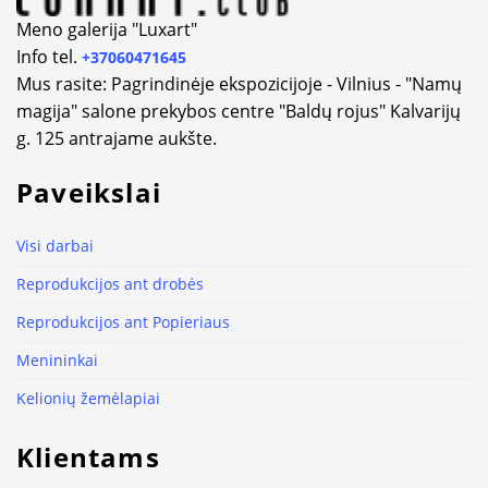
Meno galerija "Luxart"
Info tel.
+37060471645
Mus rasite: Pagrindinėje ekspozicijoje - Vilnius - "Namų
magija" salone prekybos centre "Baldų rojus" Kalvarijų
g. 125 antrajame aukšte.
Paveikslai
Visi darbai
Reprodukcijos ant drobės
Reprodukcijos ant Popieriaus
Menininkai
Kelionių žemėlapiai
Klientams