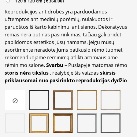
120 x 120 cm (
€
360.00
)
Reprodukcijos ant drobės yra parduodamos
užtemptos ant medinių porėmių, nulakuotos ir
paruoštos iš karto kabinimui ant sienos. Dekoratyvus
rėmas nėra būtinas pasirinkimas, tačiau gali pridėti
papildomos estetikos Jūsų namams. Jeigu mūsų
asortimente neradote Jums patikusio rėmo tuomet
rekomenduojame rėminimą atlikti artimiausiame
rėminimo salone.
Svarbu
– Puslapyje matomas rėmo
storis nėra tikslus
, realybėje šis vaizdas
skirsis
priklausomai nuo pasirinkto reprodukcijos dydžio