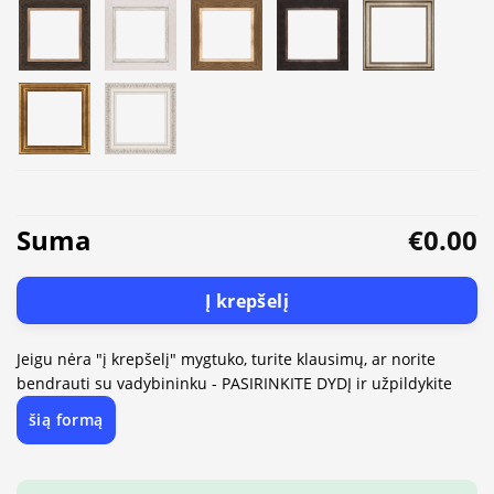
Suma
€0.00
Į krepšelį
Jeigu nėra "į krepšelį" mygtuko, turite klausimų, ar norite
bendrauti su vadybininku - PASIRINKITE DYDĮ ir užpildykite
šią formą