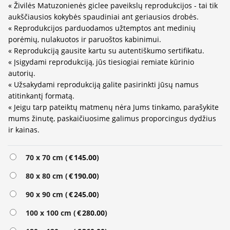
« Živilės Matuzonienės giclee paveikslų reprodukcijos - tai tik
aukščiausios kokybės spaudiniai ant geriausios drobės.
« Reprodukcijos parduodamos užtemptos ant medinių
porėmių, nulakuotos ir paruoštos kabinimui.
« Reprodukciją gausite kartu su autentiškumo sertifikatu.
« Įsigydami reprodukciją, jūs tiesiogiai remiate kūrinio
autorių.
« Užsakydami reprodukciją galite pasirinkti jūsų namus
atitinkantį formatą.
« Jeigu tarp pateiktų matmenų nėra Jums tinkamo, parašykite
mums žinutę, paskaičiuosime galimus proporcingus dydžius
ir kainas.
Alternative:
70 x 70 cm (
€
145.00
)
80 x 80 cm (
€
190.00
)
90 x 90 cm (
€
245.00
)
100 x 100 cm (
€
280.00
)