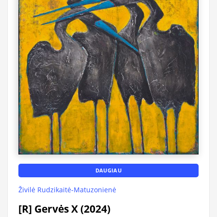
DAUGIAU
Živilė Rudzikaitė-Matuzonienė
[R] Gervės X (2024)