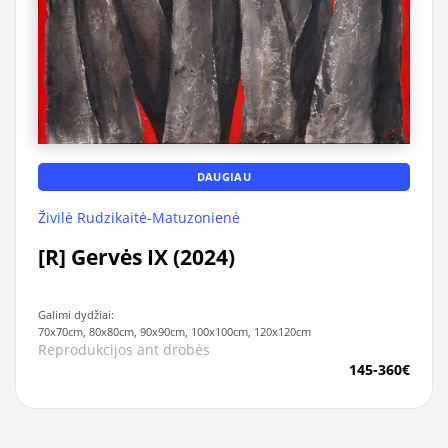
DAUGIAU
Živilė Rudzikaitė-Matuzonienė
[R] Gervės IX (2024)
Galimi dydžiai:
70x70cm, 80x80cm, 90x90cm, 100x100cm, 120x120cm
Reprodukcijos ant drobės
145-360€