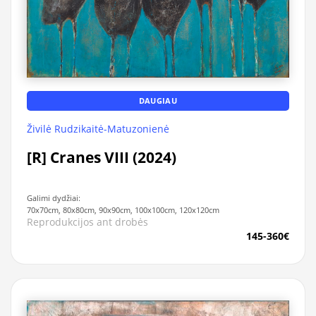
DAUGIAU
Živilė Rudzikaitė-Matuzonienė
[R] Cranes VIII (2024)
Galimi dydžiai:
70x70cm, 80x80cm, 90x90cm, 100x100cm, 120x120cm
Reprodukcijos ant drobės
145-360€