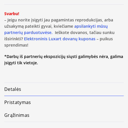
Svarbu!
– Jeigu norite įsigyti jau pagamintas reprodukcijas, arba
užsakymą pateikti gyvai, kviečiame
apsilankyti mūsų
partnerių parduotuvėse.
Ieškote dovanos, tačiau sunku
išsirinkti?
Elektroninis Luxart dovanų kuponas
– puikus
sprendimas!
*Darbų iš partnerių ekspozicijų siųsti galimybės nėra, galima
įsigyti tik vietoje.
Detalės
Pristatymas
Grąžinimas