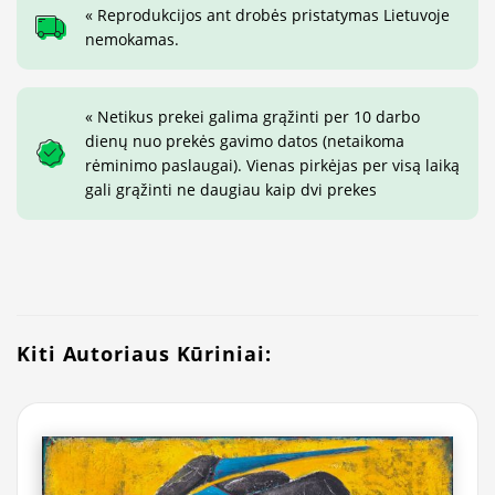
« Reprodukcijos ant drobės pristatymas Lietuvoje
nemokamas.
« Netikus prekei galima grąžinti per 10 darbo
dienų nuo prekės gavimo datos (netaikoma
rėminimo paslaugai). Vienas pirkėjas per visą laiką
gali grąžinti ne daugiau kaip dvi prekes
Kiti Autoriaus Kūriniai: