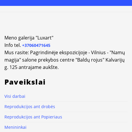
Alternative:
Meno galerija "Luxart"
Info tel.
+37060471645
Mus rasite: Pagrindinėje ekspozicijoje - Vilnius - "Namų
magija" salone prekybos centre "Baldų rojus" Kalvarijų
g. 125 antrajame aukšte.
Paveikslai
Visi darbai
Reprodukcijos ant drobės
Reprodukcijos ant Popieriaus
Menininkai