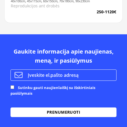
40x100cm, 45x115cm, 60x150cm, 70x180cm, 90x230cm
Reprodukcijos ant drobės
250-1120€
Gaukite informacija apie naujienas,
meną, ir pasiūlymus
Sutinku gauti naujienlaiškį su išskirtiniais
pasiūlymais