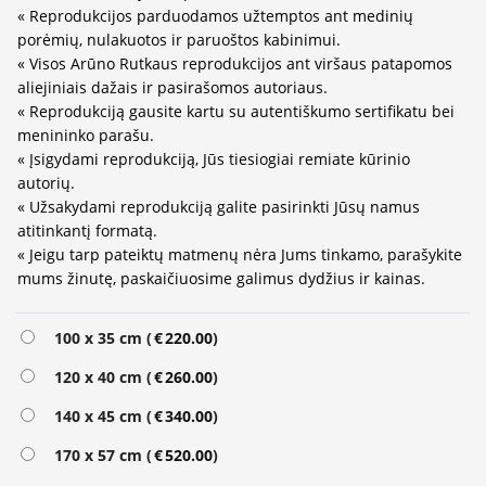
« Reprodukcijos parduodamos užtemptos ant medinių
porėmių, nulakuotos ir paruoštos kabinimui.
« Visos Arūno Rutkaus reprodukcijos ant viršaus patapomos
aliejiniais dažais ir pasirašomos autoriaus.
« Reprodukciją gausite kartu su autentiškumo sertifikatu bei
menininko parašu.
« Įsigydami reprodukciją, Jūs tiesiogiai remiate kūrinio
autorių.
« Užsakydami reprodukciją galite pasirinkti Jūsų namus
atitinkantį formatą.
« Jeigu tarp pateiktų matmenų nėra Jums tinkamo, parašykite
mums žinutę, paskaičiuosime galimus dydžius ir kainas.
Alternative:
100 x 35 cm (
€
220.00
)
120 x 40 cm (
€
260.00
)
140 x 45 cm (
€
340.00
)
170 x 57 cm (
€
520.00
)