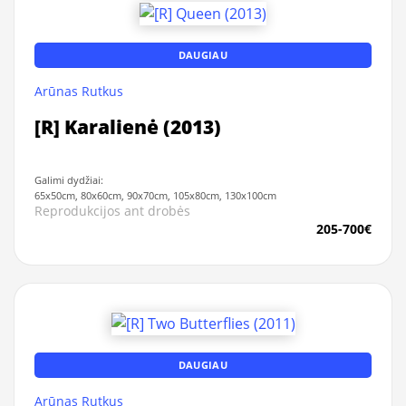
DAUGIAU
Arūnas Rutkus
[R] Karalienė (2013)
Galimi dydžiai:
65x50cm, 80x60cm, 90x70cm, 105x80cm, 130x100cm
Reprodukcijos ant drobės
205-700€
DAUGIAU
Arūnas Rutkus