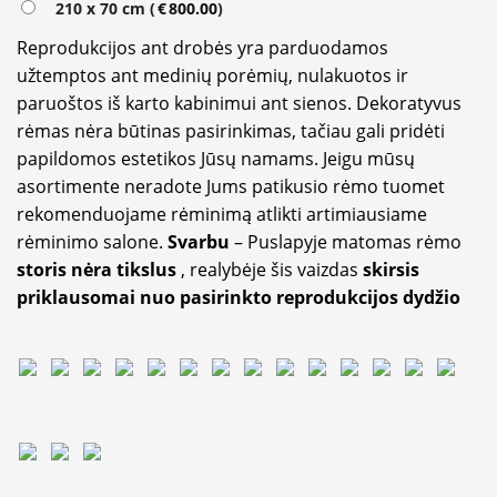
210 x 70 cm (
€
800.00
)
Reprodukcijos ant drobės yra parduodamos
užtemptos ant medinių porėmių, nulakuotos ir
paruoštos iš karto kabinimui ant sienos. Dekoratyvus
rėmas nėra būtinas pasirinkimas, tačiau gali pridėti
papildomos estetikos Jūsų namams. Jeigu mūsų
asortimente neradote Jums patikusio rėmo tuomet
rekomenduojame rėminimą atlikti artimiausiame
rėminimo salone.
Svarbu
– Puslapyje matomas rėmo
storis nėra tikslus
, realybėje šis vaizdas
skirsis
priklausomai nuo pasirinkto reprodukcijos dydžio