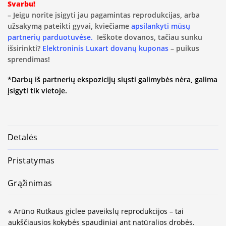
Svarbu!
– Jeigu norite įsigyti jau pagamintas reprodukcijas, arba
užsakymą pateikti gyvai, kviečiame
apsilankyti mūsų
partnerių parduotuvėse.
Ieškote dovanos, tačiau sunku
išsirinkti?
Elektroninis Luxart dovanų kuponas
– puikus
sprendimas!
*Darbų iš partnerių ekspozicijų siųsti galimybės nėra, galima
įsigyti tik vietoje.
Detalės
Pristatymas
Grąžinimas
« Arūno Rutkaus giclee paveikslų reprodukcijos – tai
aukščiausios kokybės spaudiniai ant natūralios drobės.