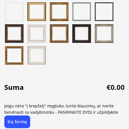
Suma
€0.00
Jeigu nėra "į krepšelį" mygtuko, turite klausimų, ar norite
bendrauti su vadybininku - PASIRINKITE DYDĮ ir užpildykite
šią formą