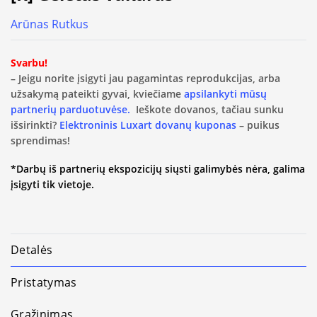
Arūnas Rutkus
Svarbu!
– Jeigu norite įsigyti jau pagamintas reprodukcijas, arba
užsakymą pateikti gyvai, kviečiame
apsilankyti mūsų
partnerių parduotuvėse.
Ieškote dovanos, tačiau sunku
išsirinkti?
Elektroninis Luxart dovanų kuponas
– puikus
sprendimas!
*Darbų iš partnerių ekspozicijų siųsti galimybės nėra, galima
įsigyti tik vietoje.
Detalės
Pristatymas
Grąžinimas