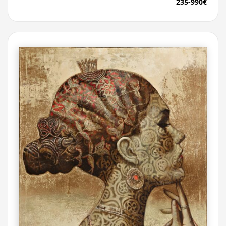
235-990€