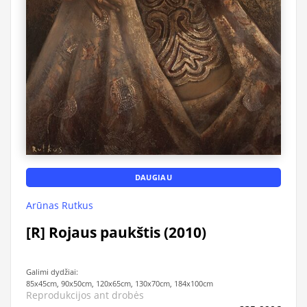
DAUGIAU
Arūnas Rutkus
[R] Rojaus paukštis (2010)
Galimi dydžiai:
85x45cm, 90x50cm, 120x65cm, 130x70cm, 184x100cm
Reprodukcijos ant drobės