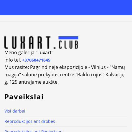
Alternative:
Meno galerija "Luxart"
Info tel.
+37060471645
Mus rasite: Pagrindinėje ekspozicijoje - Vilnius - "Namų
magija" salone prekybos centre "Baldų rojus" Kalvarijų
g. 125 antrajame aukšte.
Paveikslai
Visi darbai
Reprodukcijos ant drobės
Reprodukcijos ant Popieriaus