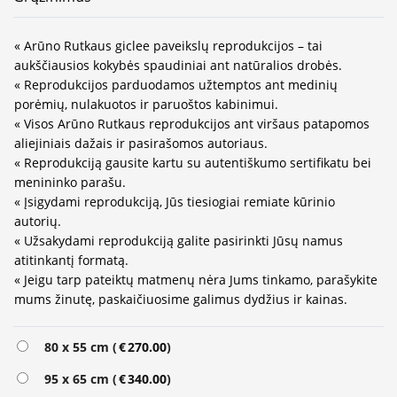
« Arūno Rutkaus giclee paveikslų reprodukcijos – tai
aukščiausios kokybės spaudiniai ant natūralios drobės.
« Reprodukcijos parduodamos užtemptos ant medinių
porėmių, nulakuotos ir paruoštos kabinimui.
« Visos Arūno Rutkaus reprodukcijos ant viršaus patapomos
aliejiniais dažais ir pasirašomos autoriaus.
« Reprodukciją gausite kartu su autentiškumo sertifikatu bei
menininko parašu.
« Įsigydami reprodukciją, Jūs tiesiogiai remiate kūrinio
autorių.
« Užsakydami reprodukciją galite pasirinkti Jūsų namus
atitinkantį formatą.
« Jeigu tarp pateiktų matmenų nėra Jums tinkamo, parašykite
mums žinutę, paskaičiuosime galimus dydžius ir kainas.
Alternative:
80 x 55 cm (
€
270.00
)
95 x 65 cm (
€
340.00
)