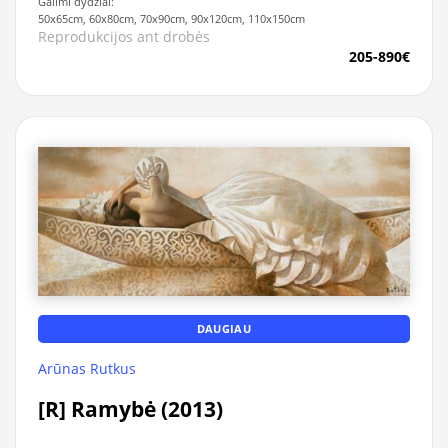
Galimi dydžiai:
50x65cm, 60x80cm, 70x90cm, 90x120cm, 110x150cm
Reprodukcijos ant drobės
205-890€
DAUGIAU
Arūnas Rutkus
[R] Ramybė (2013)