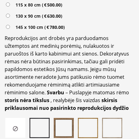
115 x 80 cm (
€
500.00
)
130 x 90 cm (
€
630.00
)
145 x 100 cm (
€
780.00
)
Reprodukcijos ant drobės yra parduodamos
užtemptos ant medinių porėmių, nulakuotos ir
paruoštos iš karto kabinimui ant sienos. Dekoratyvus
rėmas nėra būtinas pasirinkimas, tačiau gali pridėti
papildomos estetikos Jūsų namams. Jeigu mūsų
asortimente neradote Jums patikusio rėmo tuomet
rekomenduojame rėminimą atlikti artimiausiame
rėminimo salone.
Svarbu
– Puslapyje matomas rėmo
storis nėra tikslus
, realybėje šis vaizdas
skirsis
priklausomai nuo pasirinkto reprodukcijos dydžio