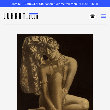
Skip
Info tel:
+37060471645
Konsultuojame telefonu I-V 10:00-16:00
to
content