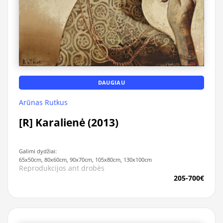
DAUGIAU
Arūnas Rutkus
[R] Karalienė (2013)
Galimi dydžiai:
65x50cm, 80x60cm, 90x70cm, 105x80cm, 130x100cm
Reprodukcijos ant drobės
205-700€