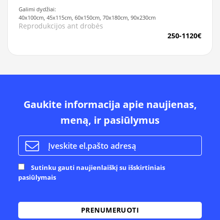
Galimi dydžiai:
40x100cm, 45x115cm, 60x150cm, 70x180cm, 90x230cm
Reprodukcijos ant drobės
250-1120€
Gaukite informacija apie naujienas,
meną, ir pasiūlymus
Sutinku gauti naujienlaiškį su išskirtiniais
pasiūlymais