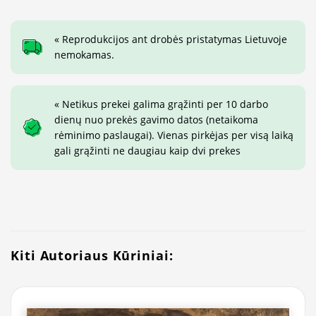
« Reprodukcijos ant drobės pristatymas Lietuvoje
nemokamas.
« Netikus prekei galima grąžinti per 10 darbo
dienų nuo prekės gavimo datos (netaikoma
rėminimo paslaugai). Vienas pirkėjas per visą laiką
gali grąžinti ne daugiau kaip dvi prekes
Kiti Autoriaus Kūriniai: