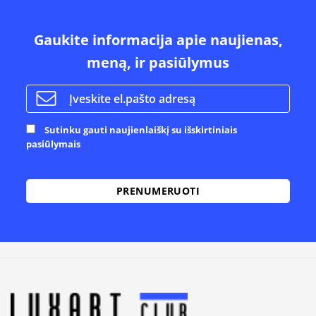
Gaukite informacija apie naujienas,
meną, ir pasiūlymus
Sutinku gauti naujienlaiškį su išskirtiniais
pasiūlymais
Alternative: