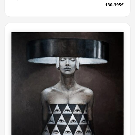
130-395€