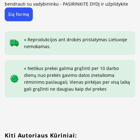
bendrauti su vadybininku - PASIRINKITE DYDĮ ir užpildykite
šią formą
« Reprodukcijos ant drobės pristatymas Lietuvoje
nemokamas.
« Netikus prekei galima grąžinti per 10 darbo
dienų nuo prekės gavimo datos (netaikoma
rėminimo paslaugai). Vienas pirkėjas per visą laiką
gali grąžinti ne daugiau kaip dvi prekes
Kiti Autoriaus Kūriniai: