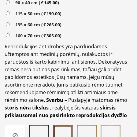
90 x 40 cm (
€
145.00
)
115 x 50 cm (
€
190.00
)
135 x 60 cm (
€
265.00
)
160 x 70 cm (
€
305.00
)
Reprodukcijos ant drobės yra parduodamos
užtemptos ant medinių porėmių, nulakuotos ir
paruoštos iš karto kabinimui ant sienos. Dekoratyvus
rėmas nėra būtinas pasirinkimas, tačiau gali pridėti
papildomos estetikos Jūsų namams. Jeigu mūsų
asortimente neradote Jums patikusio rėmo tuomet
rekomenduojame rėminimą atlikti artimiausiame
rėminimo salone.
Svarbu
– Puslapyje matomas rėmo
storis nėra tikslus
, realybėje šis vaizdas
skirsis
priklausomai nuo pasirinkto reprodukcijos dydžio