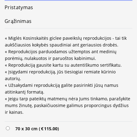
Pristatymas
Grąžinimas
« Miglės Kosinskaitės giclee paveikslų reprodukcijos - tai tik
aukščiausios kokybės spaudiniai ant geriausios drobės.
« Reprodukcijos parduodamos užtemptos ant medinių
porėmių, nulakuotos ir paruoštos kabinimui.
« Reprodukciją gausite kartu su autentiškumo sertifikatu.
« Įsigydami reprodukciją, jūs tiesiogiai remiate kūrinio
autorių.
« Užsakydami reprodukciją galite pasirinkti jūsų namus
atitinkantį formatą.
« Jeigu tarp pateiktų matmenų nėra Jums tinkamo, parašykite
mums žinutę, paskaičiuosime galimus proporcingus dydžius
ir kainas.
Alternative:
70 x 30 cm (
€
115.00
)