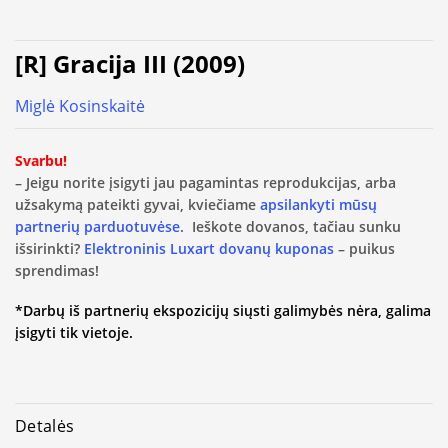
[R] Gracija III (2009)
Miglė Kosinskaitė
Svarbu!
– Jeigu norite įsigyti jau pagamintas reprodukcijas, arba
užsakymą pateikti gyvai, kviečiame
apsilankyti mūsų
partnerių parduotuvėse.
Ieškote dovanos, tačiau sunku
išsirinkti?
Elektroninis Luxart dovanų kuponas
– puikus
sprendimas!
*Darbų iš partnerių ekspozicijų siųsti galimybės nėra, galima
įsigyti tik vietoje.
Detalės