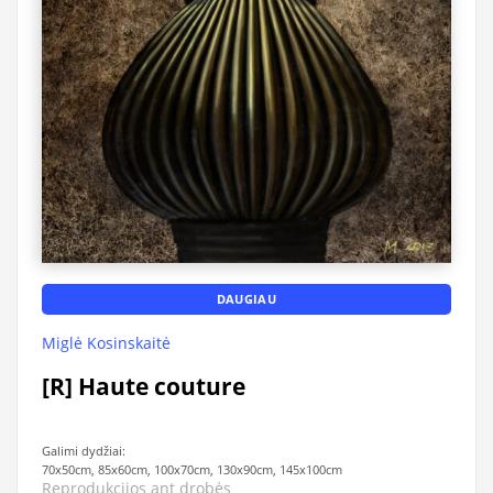
DAUGIAU
Miglė Kosinskaitė
[R] Haute couture
Galimi dydžiai:
70x50cm, 85x60cm, 100x70cm, 130x90cm, 145x100cm
Reprodukcijos ant drobės