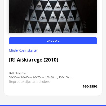
DAUGIAU
Miglė Kosinskaitė
[R] Aiškiaregė (2010)
Galimi dydžiai:
70x55cm, 80x60cm, 90x70cm, 100x80cm, 130x100cm
Reprodukcijos ant drobės
160-355€