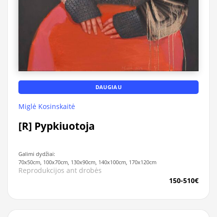
DAUGIAU
Miglė Kosinskaitė
[R] Pypkiuotoja
Galimi dydžiai:
70x50cm, 100x70cm, 130x90cm, 140x100cm, 170x120cm
Reprodukcijos ant drobės
150-510€