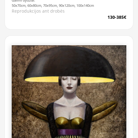
Galimi dydžiai:
50x70cm, 60x80cm, 70x95cm, 90x120cm, 100x140cm
Reprodukcijos ant drobės
130-385€