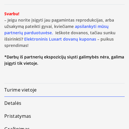
Svarbu!
– Jeigu norite įsigyti jau pagamintas reprodukcijas, arba
užsakymą pateikti gyvai, kviečiame
apsilankyti mūsų
partnerių parduotuvėse.
Ieškote dovanos, tačiau sunku
išsirinkti?
Elektroninis Luxart dovanų kuponas
– puikus
sprendimas!
*Darbų iš partnerių ekspozicijų siųsti galimybės nėra, galima
įsigyti tik vietoje.
Turime vietoje
Detalės
Pristatymas