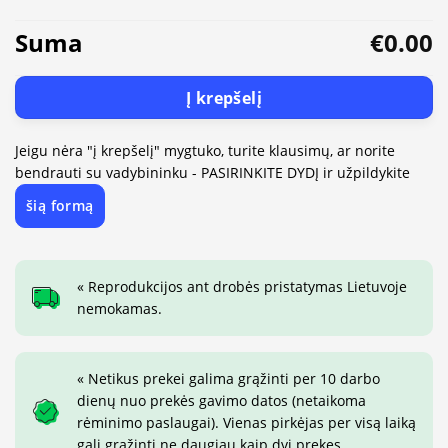
Suma
€0.00
Į krepšelį
Jeigu nėra "į krepšelį" mygtuko, turite klausimų, ar norite
bendrauti su vadybininku - PASIRINKITE DYDĮ ir užpildykite
šią formą
« Reprodukcijos ant drobės pristatymas Lietuvoje
nemokamas.
« Netikus prekei galima grąžinti per 10 darbo
dienų nuo prekės gavimo datos (netaikoma
rėminimo paslaugai). Vienas pirkėjas per visą laiką
gali grąžinti ne daugiau kaip dvi prekes