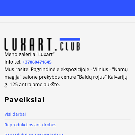
Alternative:
Meno galerija "Luxart"
Info tel.
+37060471645
Mus rasite: Pagrindinėje ekspozicijoje - Vilnius - "Namų
magija" salone prekybos centre "Baldų rojus" Kalvarijų
g. 125 antrajame aukšte.
Paveikslai
Visi darbai
Reprodukcijos ant drobės