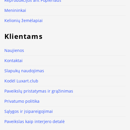
Reprodukcijos ant Popieriaus
Menininkai
Kelionių žemėlapiai
Klientams
Naujienos
Kontaktai
Slapukų naudojimas
Kodėl Luxart.club
Paveikslų pristatymas ir grąžinimas
Privatumo politika
Sąlygos ir įsipareigojimai
Paveikslas kaip interjero detalė