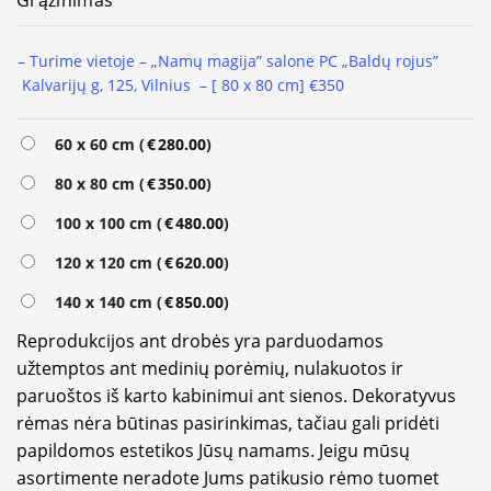
Grąžinimas
– Turime vietoje – „Namų magija” salone PC „Baldų rojus”
Kalvarijų g, 125, Vilnius – [ 80 x 80 cm] €350
Alternative:
60 x 60 cm (
€
280.00
)
80 x 80 cm (
€
350.00
)
100 x 100 cm (
€
480.00
)
120 x 120 cm (
€
620.00
)
140 x 140 cm (
€
850.00
)
Reprodukcijos ant drobės yra parduodamos
užtemptos ant medinių porėmių, nulakuotos ir
paruoštos iš karto kabinimui ant sienos. Dekoratyvus
rėmas nėra būtinas pasirinkimas, tačiau gali pridėti
papildomos estetikos Jūsų namams. Jeigu mūsų
asortimente neradote Jums patikusio rėmo tuomet