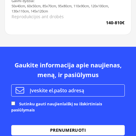
Galimi dydžiai:
50x40cm, 60x50cm, 85x70cm, 95x80cm, 110x90cm, 120x100cm,
130x110cm, 145x120cm
Reprodukcijos ant drobės
140-810€
Gaukite informacija apie naujienas,
meną, ir pasiūlymus
Sutinku gauti naujienlaiškį su išskirtiniais
pasiūlymais