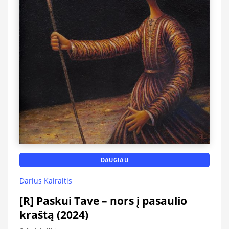
DAUGIAU
Darius Kairaitis
[R] Paskui Tave – nors į pasaulio
kraštą (2024)