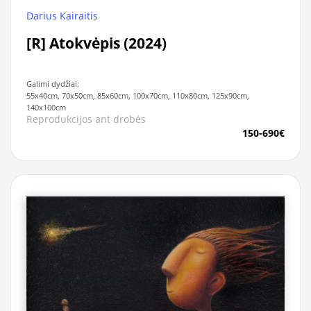
Darius Kairaitis
[R] Atokvėpis (2024)
Galimi dydžiai:
55x40cm, 70x50cm, 85x60cm, 100x70cm, 110x80cm, 125x90cm,
140x100cm
Reprodukcijos ant drobės
150-690€