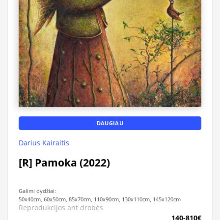
DAUGIAU
Darius Kairaitis
[R] Pamoka (2022)
Galimi dydžiai:
50x40cm, 60x50cm, 85x70cm, 110x90cm, 130x110cm, 145x120cm
Reprodukcijos ant drobės
140-810€